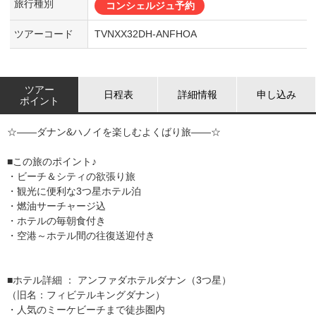
旅行種別
コンシェルジュ予約
ツアーコード
TVNXX32DH-ANFHOA
ツアー
日程表
詳細情報
申し込み
ポイント
☆――ダナン&ハノイを楽しむよくばり旅――☆
■この旅のポイント♪
・ビーチ＆シティの欲張り旅
・観光に便利な3つ星ホテル泊
・燃油サーチャージ込
・ホテルの毎朝食付き
・空港～ホテル間の往復送迎付き
■ホテル詳細 ： アンファダホテルダナン（3つ星）
（旧名：フィビテルキングダナン）
・人気のミーケビーチまで徒歩圏内