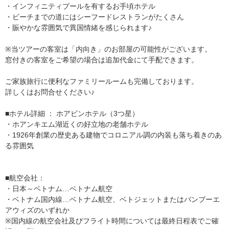
・インフィニティプールを有するお手頃ホテル
・ビーチまでの道にはシーフードレストランがたくさん
・賑やかな雰囲気で異国情緒を感じられます♪
※当ツアーの客室は「内向き」のお部屋の可能性がございます。
窓付きの客室をご希望の場合は追加代金にて手配できます。
ご家族旅行に便利なファミリールームも完備しております。
詳しくはお問合せください♪
■ホテル詳細 ： ホアビンホテル（3つ星）
・ホアンキエム湖近くの好立地の老舗ホテル
・1926年創業の歴史ある建物でコロニアル調の内装も落ち着きのあ
る雰囲気
■航空会社：
・日本～ベトナム…ベトナム航空
・ベトナム国内線…ベトナム航空、ベトジェットまたはバンブーエ
アウィズのいずれか
※国内線の航空会社及びフライト時間については最終日程表でご確