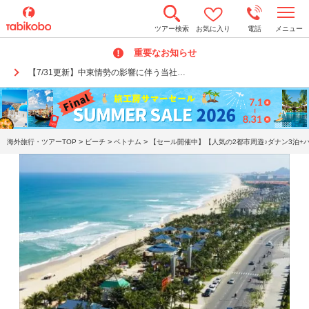
t
ツアー検索
お気に入り
電話
メニュー
o
g
重要なお知らせ
g
l
【7/31更新】中東情勢の影響に伴う当社…
e
n
a
v
i
g
a
>
>
>
海外旅行・ツアーTOP
ビーチ
ベトナム
【セール開催中】【人気の2都市周遊♪ダナン3泊+
t
i
o
n