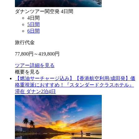
ダナン
ツアー
関空
発
4
日間
4
日間
5
日間
6
日間
旅行代金
77,800
円～
419,800
円
ツアー詳細を見る
概要を見る
【燃油サーチャージ込み】【香港航空利用/成田発】価
格重視派におすすめ！『スタンダードクラスホテル』
滞在 ダナン2泊4日