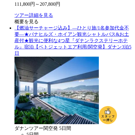
111,800
円～
207,800
円
ツアー詳細を見る
概要を見る
【燃油サーチャージ込み】―ひとり旅/1名参加代金不
要―★バナヒルズ・ホイアン観光シャトルバス&お土
産付★観光に便利な4つ星『ダナンラクステリーホテ
ル』宿泊【ベトジェットエア利用/関空発】ダナン3泊5
日
ダナン
ツアー
関空
発
5
日間
5
日間