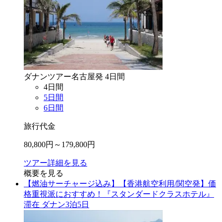
ダナン
ツアー
名古屋
発
4
日間
4
日間
5
日間
6
日間
旅行代金
80,800
円～
179,800
円
ツアー詳細を見る
概要を見る
【燃油サーチャージ込み】【香港航空利用/関空発】価
格重視派におすすめ！『スタンダードクラスホテル』
滞在 ダナン3泊5日