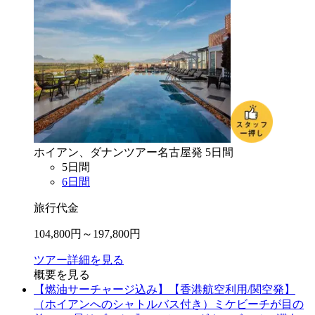
ホイアン、ダナン
ツアー
名古屋
発
5
日間
5
日間
6
日間
旅行代金
104,800
円～
197,800
円
ツアー詳細を見る
概要を見る
【燃油サーチャージ込み】【香港航空利用/関空発】
（ホイアンへのシャトルバス付き）ミケビーチが目の