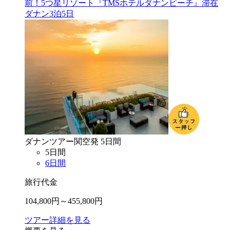
前！5つ星リゾート『TMSホテルダナンビーチ』滞在
ダナン3泊5日
ダナン
ツアー
関空
発
5
日間
5
日間
6
日間
旅行代金
104,800
円～
455,800
円
ツアー詳細を見る