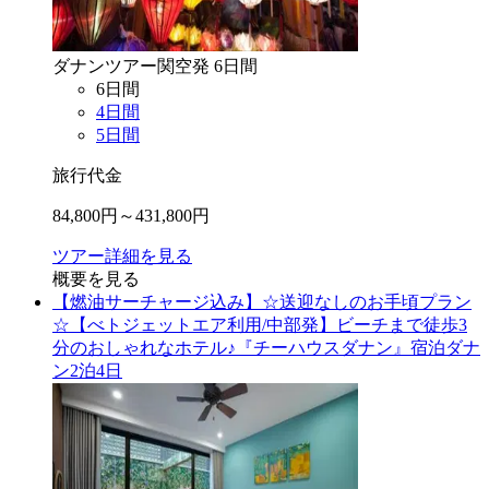
ダナン
ツアー
関空
発
6
日間
6
日間
4
日間
5
日間
旅行代金
84,800
円～
431,800
円
ツアー詳細を見る
概要を見る
【燃油サーチャージ込み】☆送迎なしのお手頃プラン
☆【べトジェットエア利用/中部発】ビーチまで徒歩3
分のおしゃれなホテル♪『チーハウスダナン』宿泊ダナ
ン2泊4日