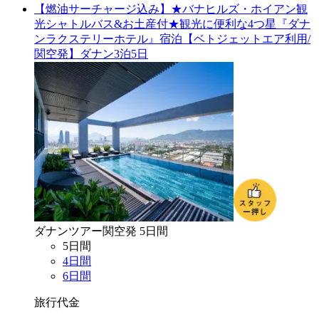
【燃油サーチャージ込み】★バナヒルズ・ホイアン観
光シャトルバス&お土産付★観光に便利な4つ星『ダナ
ンラクステリーホテル』宿泊【ベトジェットエア利用/
関空発】ダナン3泊5日
ダナン
ツアー
関空
発
5
日間
5
日間
4
日間
6
日間
旅行代金