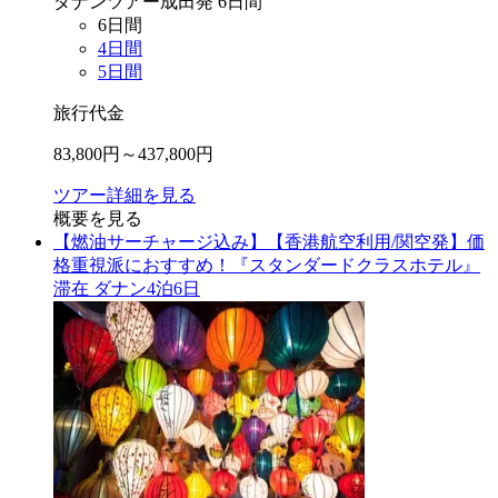
ダナン
ツアー
成田
発
6
日間
6
日間
4
日間
5
日間
旅行代金
83,800
円～
437,800
円
ツアー詳細を見る
概要を見る
【燃油サーチャージ込み】【香港航空利用/関空発】価
格重視派におすすめ！『スタンダードクラスホテル』
滞在 ダナン4泊6日