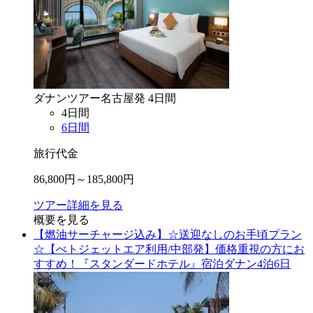
ダナン
ツアー
名古屋
発
4
日間
4
日間
6
日間
旅行代金
86,800
円～
185,800
円
ツアー詳細を見る
概要を見る
【燃油サーチャージ込み】☆送迎なしのお手頃プラン
☆【べトジェットエア利用/中部発】価格重視の方にお
すすめ！『スタンダードホテル』宿泊ダナン4泊6日