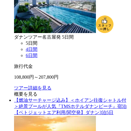
ダナン
ツアー
名古屋
発
5
日間
5
日間
4
日間
6
日間
旅行代金
108,800
円～
207,800
円
ツアー詳細を見る
概要を見る
【燃油サーチャージ込み】＜ホイアン往復シャトル付
＞絶景プールが人気『TMSホテルダナンビーチ』宿泊
【ベトジェットエア利用/関空発】ダナン3泊5日