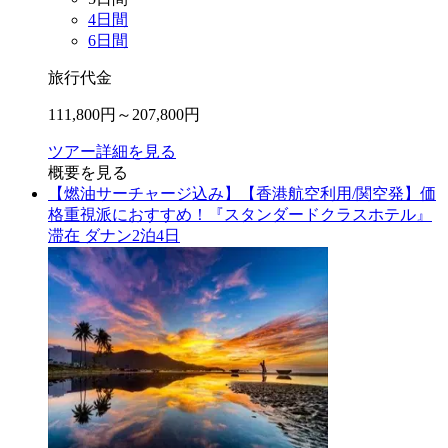
4
日間
6
日間
旅行代金
111,800
円～
207,800
円
ツアー詳細を見る
概要を見る
【燃油サーチャージ込み】【香港航空利用/関空発】価
格重視派におすすめ！『スタンダードクラスホテル』
滞在 ダナン2泊4日