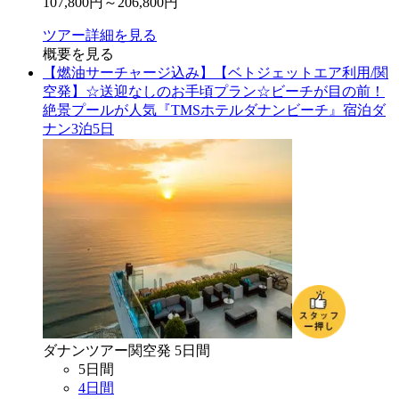
107,800
円～
206,800
円
ツアー詳細を見る
概要を見る
【燃油サーチャージ込み】【ベトジェットエア利用/関
空発】☆送迎なしのお手頃プラン☆ビーチが目の前！
絶景プールが人気『TMSホテルダナンビーチ』宿泊ダ
ナン3泊5日
ダナン
ツアー
関空
発
5
日間
5
日間
4
日間