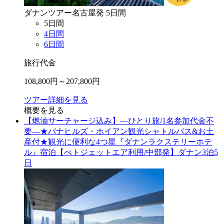
ダナン
ツアー
名古屋
発
5
日間
5
日間
4
日間
6
日間
旅行代金
108,800
円～
207,800
円
ツアー詳細を見る
概要を見る
【燃油サーチャージ込み】―ひとり旅/1名参加代金不
要―★バナヒルズ・ホイアン観光シャトルバス&お土
産付★観光に便利な4つ星『ダナンラクステリーホテ
ル』宿泊【べトジェットエア利用/中部発】ダナン3泊5
日