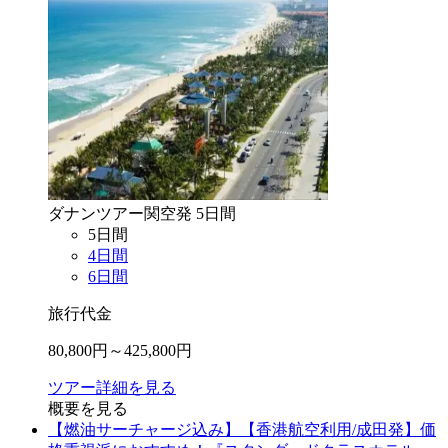
ダナン
ツアー
関空
発
5
日間
5
日間
4
日間
6
日間
旅行代金
80,800
円～
425,800
円
ツアー詳細を見る
概要を見る
【燃油サーチャージ込み】【香港航空利用/成田発】価