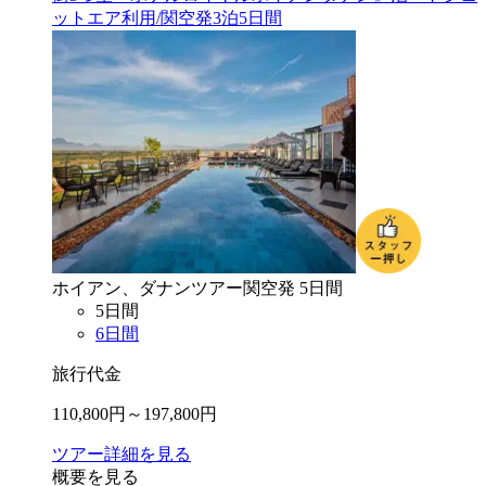
ットエア利用/関空発3泊5日間
ホイアン、ダナン
ツアー
関空
発
5
日間
5
日間
6
日間
旅行代金
110,800
円～
197,800
円
ツアー詳細を見る
概要を見る