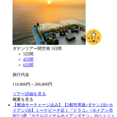
ダナン
ツアー
関空
発
5
日間
5
日間
4
日間
6
日間
旅行代金
110,800
円～
206,800
円
ツアー詳細を見る
概要を見る
【燃油サーチャージ込み】【2都市周遊♪ダナン2泊+ホ
イアン1泊】ミーケビーチ近く『ドラコ』+ホイアン市
街5つ星『ホテルロイヤルホイアンダナン』泊ベトジェ