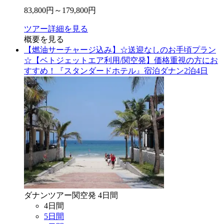
83,800
円～
179,800
円
ツアー詳細を見る
概要を見る
【燃油サーチャージ込み】☆送迎なしのお手頃プラン
☆【ベトジェットエア利用/関空発】価格重視の方にお
すすめ！『スタンダードホテル』宿泊ダナン2泊4日
ダナン
ツアー
関空
発
4
日間
4
日間
5
日間