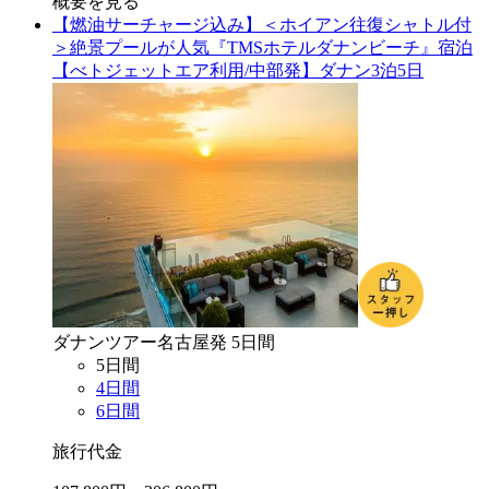
概要を見る
【燃油サーチャージ込み】＜ホイアン往復シャトル付
＞絶景プールが人気『TMSホテルダナンビーチ』宿泊
【べトジェットエア利用/中部発】ダナン3泊5日
ダナン
ツアー
名古屋
発
5
日間
5
日間
4
日間
6
日間
旅行代金