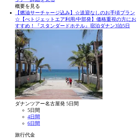
概要を見る
【燃油サーチャージ込み】☆送迎なしのお手頃プラン
☆【べトジェットエア利用/中部発】価格重視の方にお
すすめ！『スタンダードホテル』宿泊ダナン3泊5日
ダナン
ツアー
名古屋
発
5
日間
5
日間
4
日間
6
日間
旅行代金