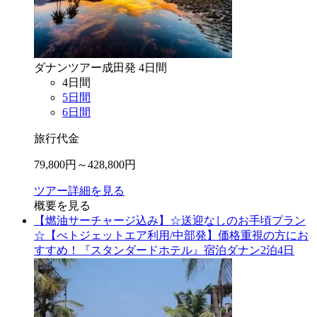
ダナン
ツアー
成田
発
4
日間
4
日間
5
日間
6
日間
旅行代金
79,800
円～
428,800
円
ツアー詳細を見る
概要を見る
【燃油サーチャージ込み】☆送迎なしのお手頃プラン
☆【べトジェットエア利用/中部発】価格重視の方にお
すすめ！『スタンダードホテル』宿泊ダナン2泊4日