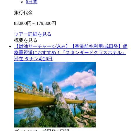
6
日間
旅行代金
83,800
円～
179,800
円
ツアー詳細を見る
概要を見る
【燃油サーチャージ込み】【香港航空利用/成田発】価
格重視派におすすめ！『スタンダードクラスホテル』
滞在 ダナン4泊6日