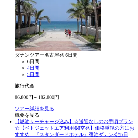
ダナン
ツアー
名古屋
発
6
日間
6
日間
4
日間
5
日間
旅行代金
86,800
円～
182,800
円
ツアー詳細を見る
概要を見る
【燃油サーチャージ込み】☆送迎なしのお手頃プラン
☆【ベトジェットエア利用/関空発】価格重視の方にお
すすめ！『スタンダードホテル』宿泊ダナン3泊5日