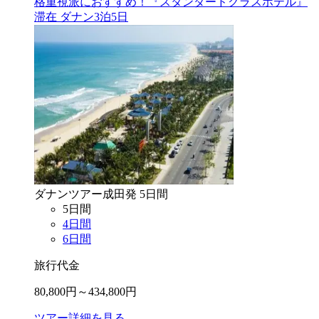
格重視派におすすめ！『スタンダードクラスホテル』
滞在 ダナン3泊5日
ダナン
ツアー
成田
発
5
日間
5
日間
4
日間
6
日間
旅行代金
80,800
円～
434,800
円
ツアー詳細を見る