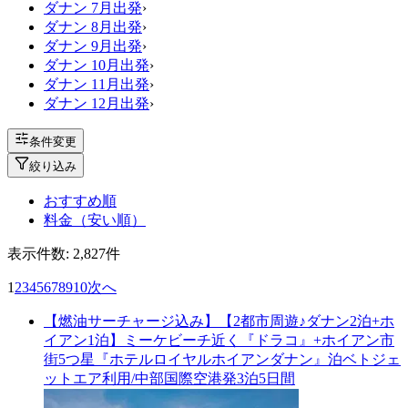
ダナン 7月出発
›
ダナン 8月出発
›
ダナン 9月出発
›
ダナン 10月出発
›
ダナン 11月出発
›
ダナン 12月出発
›
条件変更
絞り込み
おすすめ順
料金（安い順）
表示件数:
2,827
件
1
2
3
4
5
6
7
8
9
10
次へ
【燃油サーチャージ込み】【2都市周遊♪ダナン2泊+ホ
イアン1泊】ミーケビーチ近く『ドラコ』+ホイアン市
街5つ星『ホテルロイヤルホイアンダナン』泊ベトジェ
ットエア利用/中部国際空港発3泊5日間