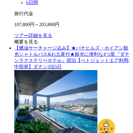
6
日間
旅行代金
107,800
円～
203,800
円
ツアー詳細を見る
概要を見る
【燃油サーチャージ込み】★バナヒルズ・ホイアン観
光シャトルバス&お土産付★観光に便利な4つ星『ダナ
ンラクステリーホテル』宿泊【べトジェットエア利用/
中部発】ダナン3泊5日