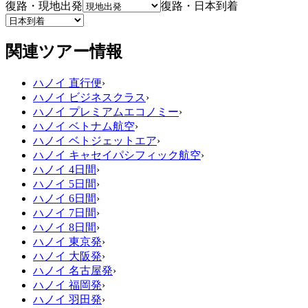
復路・現地出発
復路・日本到着
関連ツアー情報
ハノイ 直行便
›
ハノイ ビジネスクラス
›
ハノイ プレミアムエコノミー
›
ハノイ ベトナム航空
›
ハノイ ベトジェットエア
›
ハノイ キャセイパシフィック航空
›
ハノイ 4日間
›
ハノイ 5日間
›
ハノイ 6日間
›
ハノイ 7日間
›
ハノイ 8日間
›
ハノイ 東京発
›
ハノイ 大阪発
›
ハノイ 名古屋発
›
ハノイ 福岡発
›
ハノイ 羽田発
›