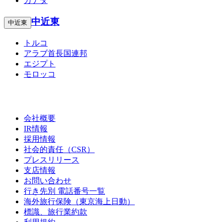
カナダ
中近東
中近東
トルコ
アラブ首長国連邦
エジプト
モロッコ
会社概要
IR情報
採用情報
社会的責任（CSR）
プレスリリース
支店情報
お問い合わせ
行き先別 電話番号一覧
海外旅行保険（東京海上日動）
標識、旅行業約款