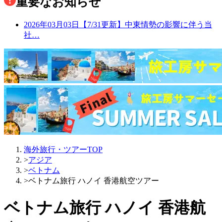
重要なお知らせ
2026年03月03日
【7/31更新】中東情勢の影響に伴う当
社…
海外旅行・ツアーTOP
>
アジア
>
ベトナム
>
ベトナム旅行 ハノイ 香港航空ツアー
ベトナム旅行 ハノイ 香港航