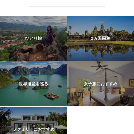
110,800
398,800
成田
発
5
日間
円～
円
【クイニョン】手つかずの自然に
囲まれたラグジュアリーリゾート
ひとり旅
2ヵ国周遊
毎朝食・ミニバー補充・無料アクティビティ付き！ザ・二エホテルズ バイサンホ
（テラスヴィラ）で非日常ステイ
164,800
350,800
成田
発
5
日間
円～
円
世界遺産を巡る
女子旅におすすめ
【フーコック】アクティビティも
食事も遊び放題！オールインクル
ーシブ旅
現地でお財布いらず♪「ソル・バイ・メリア・フーコック」に泊まりながら全食事＆
アクティビティを思いっきり楽しもう！
ファミリーにおすすめ