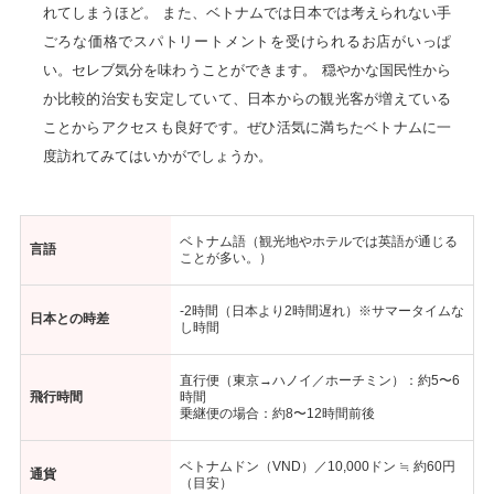
れてしまうほど。 また、ベトナムでは日本では考えられない手
ごろな価格でスパトリートメントを受けられるお店がいっぱ
い。セレブ気分を味わうことができます。 穏やかな国民性から
か比較的治安も安定していて、日本からの観光客が増えている
ことからアクセスも良好です。ぜひ活気に満ちたベトナムに一
度訪れてみてはいかがでしょうか。
ベトナム語（観光地やホテルでは英語が通じる
言語
ことが多い。）
-2時間（日本より2時間遅れ）※サマータイムな
日本との時差
し時間
直行便（東京→ハノイ／ホーチミン）：約5〜6
飛行時間
時間
乗継便の場合：約8〜12時間前後
ベトナムドン（VND）／10,000ドン ≒ 約60円
通貨
（目安）