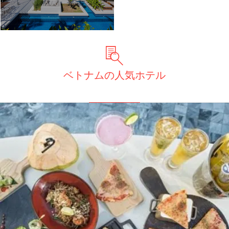
134,800
392,800
成田
発
5
日間
円～
円
【ダナン】特典たっぷり！お得重
視派にうれしいコスパ旅
ベトナムの人気ホテル
シャトルバス・選べるグルメ・お土産付き♪旅工房オリジナル特典満載の「ダナンラ
クステリーホテル」滞在
92,800
458,800
成田
発
5
日間
円～
円
【ホーチミン＋ハノイ】はじめて
でも安心の定番2都市周遊
観光しやすい立地の5つ星ホテルに宿泊！ホーチミン『ニューワールド』＋ハノイ
『ドゥパルク』泊