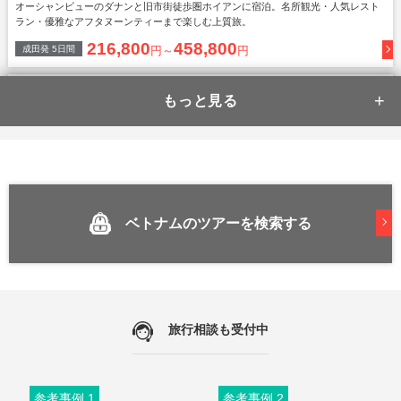
オーシャンビューのダナンと旧市街徒歩圏ホイアンに宿泊。名所観光・人気レスト
ラン・優雅なアフタヌーンティーまで楽しむ上質旅。
216,800
458,800
成田
発
5
日間
円～
円
【ハノイ1泊＋ハロン湾クルーズ1
泊】日帰りじゃ味わえない、世界
遺産の贅沢体験
食事の美味しさにも定評のある豪華船「アンバサダークルーズ」泊＋ハノイは5つ星
ベトナムのツアーを検索する
ホテル「メリアハノイ」滞在
176,800
437,800
成田
発
4
日間
円～
円
【フエ】大人のご褒美旅。1泊ご
とに楽しめる選べる特典付き
旅行相談も受付中
参考事例 1
参考事例 2