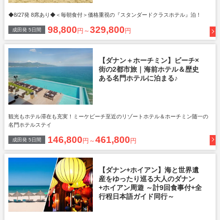
◆8/27発 8席あり◆＜毎朝食付＞価格重視の『スタンダードクラスホテル』泊！
98,800
329,800
成田
発
5
日間
円～
円
【ダナン＋ホーチミン】ビーチ×
街の2都市旅｜海前ホテル＆歴史
ある名門ホテルに泊まる♪
観光もホテル滞在も充実！ミーケビーチ至近のリゾートホテル＆ホーチミン随一の
名門ホテルステイ
146,800
461,800
成田
発
5
日間
円～
円
【ダナン+ホイアン】海と世界遺
産をゆったり巡る大人のダナン
+ホイアン周遊 ～計9回食事付+全
行程日本語ガイド同行～