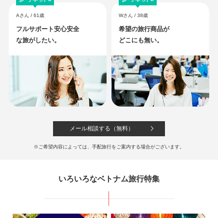
＜非日常の静寂＞ウェルネスリゾート「ピルグリミッジ・ヴィレッジ」泊
Aさん / 61歳
Wさん / 38歳
137,800
425,800
成田
発
5
日間
円～
円
フルサポート安心安全
希望の旅行商品が
な旅がしたい。
どこにも無い。
【ハノイ】送迎＆朝食付で安心！
はじめてのベトナム旅にも
観光しやすい立地が魅力のスタイリッシュ4つ星「ザ・チーブティック・ハノイ」宿
泊
114,800
371,800
成田
発
4
日間
円～
円
メール相談する（無料）
※ご希望内容によっては、手配旅行をご案内する場合がございます。
【ホーチミン】お得に行く！ドン
コイ通り中心のシティステイ
いろいろなベトナム旅行特集
街歩き・ショッピングに便利♪立地抜群のコスパホテル「ボンセンホテル」宿泊