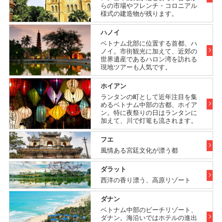
らの市場やフレンチ・コロニアル
様式の建造物が残ります。
ハノイ
ベトナム北部に位置する首都、ハ
ノイ。市街観光に加えて、近郊の
世界遺産であるハロン湾を訪れる
現地ツアーも人気です。
ホイアン
ランタンの町として近年注目を集
めるベトナム中部の古都、ホイア
ン。特に夜祭りの日はランタンに
加えて、川で灯篭も流されます。
フエ
風情ある宮廷文化が漂う都
ダラット
西洋の香り漂う、高原リゾート
ダナン
ベトナム中部のビーチリゾート、
ダナン。海沿いではホテルの進出