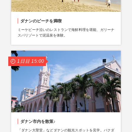
ダナンのビーチを満喫
ミーケビーチ沿いのレストランで海鮮料理を堪能、ガリーナ
スパリゾートで泥温泉を体験。
1日目 15:00
ダナン市内を散策♪
「ダナン大聖堂」などダナンの観光スポットを見学。バクダ