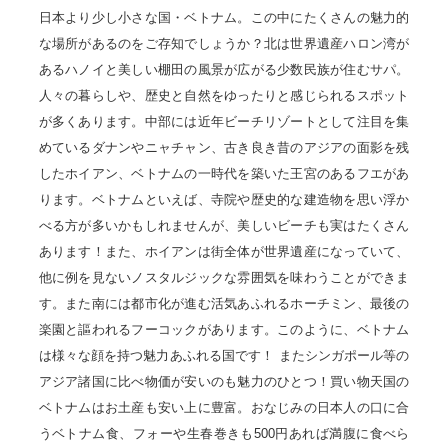
日本より少し小さな国・ベトナム。この中にたくさんの魅力的
な場所があるのをご存知でしょうか？北は世界遺産ハロン湾が
あるハノイと美しい棚田の風景が広がる少数民族が住むサパ。
人々の暮らしや、歴史と自然をゆったりと感じられるスポット
が多くあります。中部には近年ビーチリゾートとして注目を集
めているダナンやニャチャン、古き良き昔のアジアの面影を残
したホイアン、ベトナムの一時代を築いた王宮のあるフエがあ
ります。ベトナムといえば、寺院や歴史的な建造物を思い浮か
べる方が多いかもしれませんが、美しいビーチも実はたくさん
あります！また、ホイアンは街全体が世界遺産になっていて、
他に例を見ないノスタルジックな雰囲気を味わうことができま
す。また南には都市化が進む活気あふれるホーチミン、最後の
楽園と謳われるフーコックがあります。このように、ベトナム
は様々な顔を持つ魅力あふれる国です！ またシンガポール等の
アジア諸国に比べ物価が安いのも魅力のひとつ！買い物天国の
ベトナムはお土産も安い上に豊富。おなじみの日本人の口に合
うベトナム食、フォーや生春巻きも500円あれば満腹に食べら