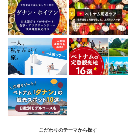
77,800
203,800
成田
発
4
日間
円～
円
【ダナン】遊んで癒される。特典
付きリゾートステイ
ミーケビーチ目の前「TMSホテル」泊 ！ホイアン行きシャトルバス＋フットマッサ
ージ30分（1泊1回）付き
123,800
393,800
成田
発
5
日間
円～
円
【ダナン+ホイアン】2都市周遊｜
幻想的な夜のホイアンに泊まる特
別な旅
ダナンは便利な4つ星ホテル、ホイアンでは5つ星「ロイヤル・ホイアン・ギャラリ
こだわりのテーマから探す
ー」で優雅なひととき