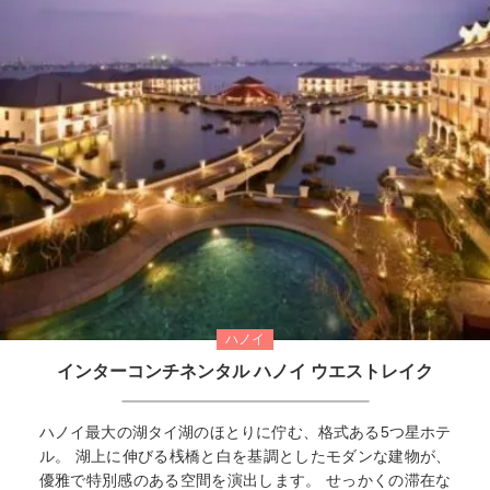
ハノイ
インターコンチネンタル ハノイ ウエストレイク
ハノイ最大の湖タイ湖のほとりに佇む、格式ある5つ星ホテ
ル。 湖上に伸びる桟橋と白を基調としたモダンな建物が、
優雅で特別感のある空間を演出します。 せっかくの滞在な