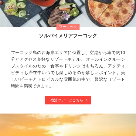
140,800
358,800
成田
発
6
日間
円～
円
フーコック
ソルバイメリアフーコック
フーコック島の西海岸エリアに位置し、空港から車で約10
分とアクセス良好なリゾートホテル。 オールインクルーシ
ブスタイルのため、食事やドリンクはもちろん、アクティ
ビティも滞在中いつでも楽しめるのが嬉しいポイント。美
しいビーチとトロピカルな雰囲気の中で、贅沢なリゾート
時間を満喫できます。
宿泊ツアーはこちら