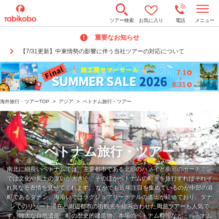
t
ツアー検索
お気に入り
電話
メニュー
o
g
重要なお知らせ
g
l
【7/31更新】中東情勢の影響に伴う当社ツアーの対応について
e
n
a
v
i
g
a
海外旅行・ツアーTOP
>
アジア
>
ベトナム旅行・ツアー
t
i
o
n
ベトナム旅行・ツアー
南北に細長いベトナムでは、主要都市である北部のハノイと南部のホーチミン
では文化や風土の違いが大きく、そのほかベトナムの町々を旅行すればそれぞ
れ異なる表情を見せてくれます。 なかでも近年注目を集めているのが中部の港
町であるダナン。海沿いではラグジュアリーホテルの進出が続いており、ダナ
ンでのリゾート滞在と周辺都市の街観光を組み合わせた周遊ツアーも人気で
す。雄大な自然遺産、町の歴史的建造物、本場のベトナム料理など、ベトナム