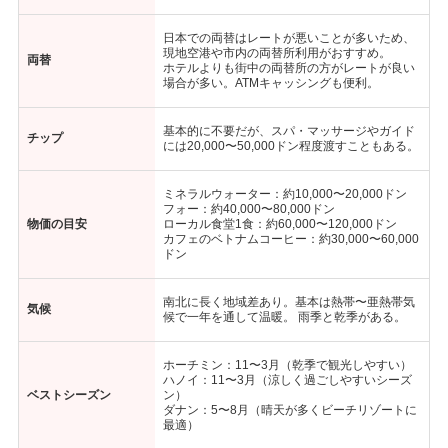
日本での両替はレートが悪いことが多いため、
現地空港や市内の両替所利用がおすすめ。
両替
ホテルよりも街中の両替所の方がレートが良い
場合が多い。ATMキャッシングも便利。
基本的に不要だが、スパ・マッサージやガイド
チップ
には20,000〜50,000ドン程度渡すこともある。
ミネラルウォーター：約10,000〜20,000ドン
フォー：約40,000〜80,000ドン
物価の目安
ローカル食堂1食：約60,000〜120,000ドン
カフェのベトナムコーヒー：約30,000〜60,000
ドン
南北に長く地域差あり。基本は熱帯〜亜熱帯気
気候
候で一年を通して温暖。 雨季と乾季がある。
ホーチミン：11〜3月（乾季で観光しやすい）
ハノイ：11〜3月（涼しく過ごしやすいシーズ
ベストシーズン
ン）
ダナン：5〜8月（晴天が多くビーチリゾートに
最適）