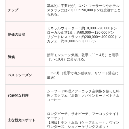
基本的に不要だが、スパ・マッサージやホテル
チップ
スタッフには20,000〜50,000ドン程度渡すこと
もある。
ミネラルウォーター：約10,000〜20,000ドン
ローカル食堂1食：約60,000〜120,000ドン
物価の目安
リゾートレストラン：約200,000〜400,000ドン
カフェ：約30,000〜60,000ドン
熱帯モンスーン気候。乾季（11〜4月）と雨季
気候
（5〜10月）に分かれる。
11〜3月（乾季で海が穏やか、リゾート滞在に
ベストシーズン
最適）
シーフード料理／フーコック産胡椒を使った料
代表的な料理
理／ヌクマム（魚醤）／バインミー／ベトナム
コーヒー
ロングビーチ、サオビーチ、フーコックナイト
マーケット
主な観光スポット
【周辺】ホントム島（ケーブルカー）、ヴィン
ワンダーズ、シュノーケリングスポット