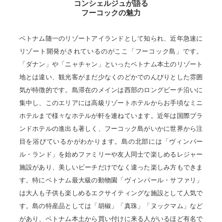
コンシェルジュが語る
フーコックの魅力
ベトナム随一のリゾートアイランドとして知られ、近年急速に
リゾート開発がされているのがここ「フーコック島」です。
「ダナン」や「ニャチャン」といったベトナム本土のリゾート
地とは違い、観光客がまだ少なくのどかでのんびりとした雰囲
気が特徴的です。島滞在のメインは西部のロングビーチ沿いに
集中し、このエリアには高級リゾートホテルからお手頃なミニ
ホテルまで様々なホテルが軒を連ねています。近年は国際ブラ
ンドホテルの進出も著しく、フーコック島がいかに世界から注
目を浴びているかがわかります。島の北部には「ヴィンパー
ル・ランド」を始めファミリーや友人同士で楽しめるレジャー
施設があり、美しいビーチだけでなく違った楽しみ方もできま
す。特にベトナム最大級の動物園「ヴィンパール・サファリ」
は大人も子供も楽しめるエクサイティングな施設として人気で
す。島の特産品としては「胡椒」「真珠」「ヌックマム」など
があり、ベトナム本土から買い付けに来る人がいるほど有名で