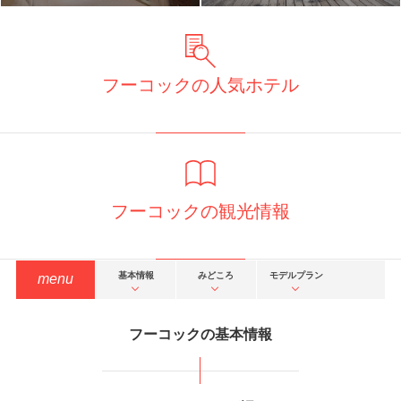
【現地でお財布いらずのオールイ
ンクルーシブ！プラン】
フーコックの人気ホテル
220平米プール付きヴィラ「メリアヴィンパール」泊
173,800
446,800
成田
発
5
日間
円～
円
【5つ星リゾート「ニューワール
ド フーコック リゾート」泊
フーコックの観光情報
基本情報
みどころ
モデルプラン
menu
リゾート気分を満喫できる「ガーデンプールヴィラ」泊
170,800
433,800
成田
発
5
日間
円～
円
フーコックの基本情報