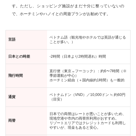
す。ただし、ショッピング施設がまだ十分に整っていないの
で、ホーチミンやハノイとの周遊プランがお勧めです。
ベトナム語（観光地やホテルでは英語が通じる
言語
ことが多い。）
日本との時差
-2時間（日本より2時間遅れ）時間
直行便（東京→フーコック）：約6〜7時間（※
飛行時間
季節運航が中心）
ホーチミン経由（＋国内線約1時間）も一般的
ベトナムドン（VND）／10,000ドン ≒ 約60円
通貨
（目安）
日本での両替はレートが悪いことが多いため、
現地空港や市内の両替所利用がおすすめ。
両替
リゾートエリアではクレジットカードも利用し
やすいが、現金もあると安心。