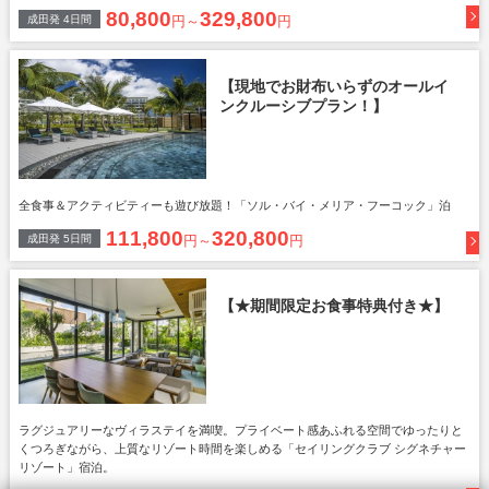
80,800
329,800
成田
発
4
日間
円～
円
【現地でお財布いらずのオールイ
ンクルーシブプラン！】
全食事＆アクティビティーも遊び放題！「ソル・バイ・メリア・フーコック」泊
111,800
320,800
成田
発
5
日間
円～
円
【★期間限定お食事特典付き★】
ラグジュアリーなヴィラステイを満喫。プライベート感あふれる空間でゆったりと
くつろぎながら、上質なリゾート時間を楽しめる「セイリングクラブ シグネチャー
リゾート」宿泊。