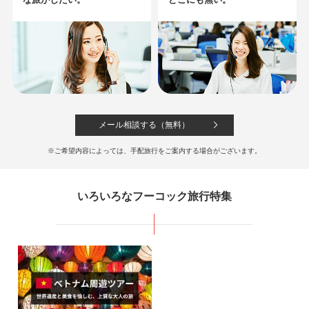
107,800
311,800
成田
発
5
日間
円～
円
【◆世界的高級ブランドホテルに
滞在◆】
メール相談する（無料）
JWマリオット（エメラルドルーム）泊＜空港送迎付き＞
197,800
632,800
成田
発
5
日間
円～
円
※ご希望内容によっては、手配旅行をご案内する場合がございます。
【＜クラブラウンジアクセス付き
いろいろなフーコック旅行特集
＞インターコンチネンタル泊】
アフタヌーンティーやイブニングカクテルなど特典盛りだくさん！
194,800
476,800
成田
発
5
日間
円～
円