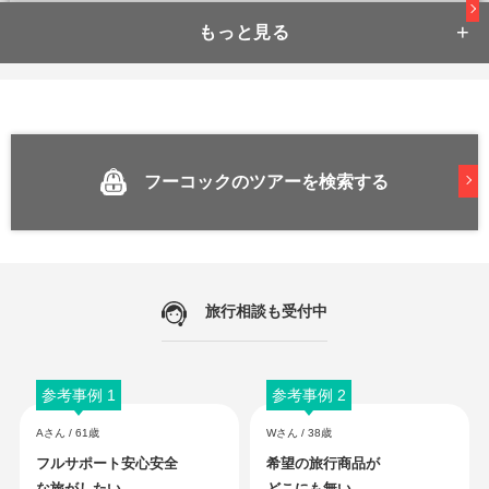
131,800
410,800
成田
発
5
日間
円～
円
【べトジェット利用でお値打ち
に！】
フーコックのツアーを検索する
プール広々♪ナチュラルリゾート『ハーバルリゾート』泊！毎朝食付きでお得にご滞
在♪
74,800
236,800
成田
発
5
日間
円～
円
旅行相談も受付中
【ホスピタリティに定評のあり
◎】
参考事例 1
参考事例 2
Aさん / 61歳
Wさん / 38歳
コスパ抜群ビーチリゾート『デュシットプリンセス』宿泊！客室数が少ないこじん
まりとしたリゾートなので静かにのんびり滞在できます！
フルサポート安心安全
希望の旅行商品が
な旅がしたい。
どこにも無い。