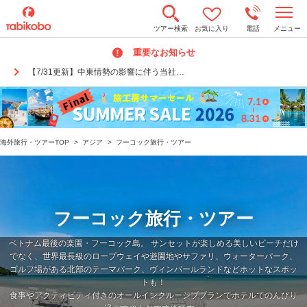
t
ツアー検索
お気に入り
電話
メニュー
o
g
重要なお知らせ
g
l
【7/31更新】中東情勢の影響に伴う当社…
e
n
a
v
i
g
a
海外旅行・ツアーTOP
>
アジア
>
フーコック旅行・ツアー
t
i
o
n
フーコック旅行・ツアー
ベトナム最後の楽園・フーコック島。 サンセットが楽しめる美しいビーチだけ
でなく、世界最長級のロープウェイや遊園地やサファリ、ウォーターパーク、
ゴルフ場がある北部のテーマパーク、ヴィンパールランドなどホットなスポッ
トも！
食事やアクティビティ付きのオールインクルーシブプランでホテルでのんびり