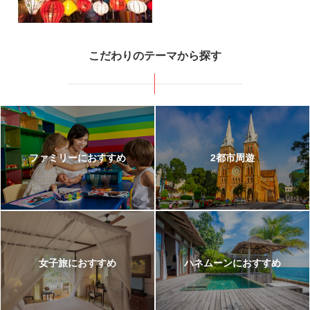
【＜5つ星プール付きヴィラステ
イ＞「プレミアヴィレッジ」泊】
こだわりのテーマから探す
1泊1回のスパ・サンセットタウンまでの水上バス利用無料 ・「KISS OF THE
SEA」無料鑑賞チケット付き
200,800
695,800
成田
発
5
日間
円～
円
ファミリーにおすすめ
2都市周遊
【世界的高級ブランドホテルに滞
在】
JWマリオット（エメラルドルーム）泊＜空港送迎付き＞
女子旅におすすめ
ハネムーンにおすすめ
197,800
632,800
成田
発
5
日間
円～
円