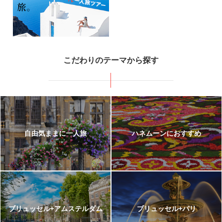
ンジも人気です【ターキッシュエアラインズ利用】
275,800
674,800
羽田
発
6
日間
円～
円
【フィンエアーでいく】ブリュッ
こだわりのテーマから探す
セル×ヘルシンキ
ブリュッセルを拠点に鉄道で色んな都市に足を運ぶ旅もおすすめです！【KLMオラ
ンダ航空利用】
263,800
635,800
羽田
発
6
日間
円～
円
自由気ままに一人旅
ハネムーンにおすすめ
【人気3都市ひとり旅】ロンドン×
ブリュッセル×アムステルダム
ブリュッセル+アムステルダム
ブリュッセル+パリ
都市間移動は全て鉄道（ロンドン～ブリュッセルはユーロスター）！鉄道を駆使し
て行きたいところに♪【エミレーツ航空利用】