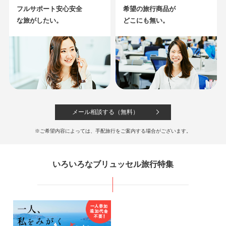
に滞在アレンジするのもおすすめ♪【エミレーツ航空利用】
フルサポート安心安全
希望の旅行商品が
245,800
422,800
成田
発
6
日間
円～
円
な旅がしたい。
どこにも無い。
【のんびりひとり旅】ブリュッセ
ル×パリ
各都市泊数のアレンジや、あの都市・国にいも行きたい！というアレンジ希望も承
メール相談する（無料）
っております！【エミレーツ航空利用】
※ご希望内容によっては、手配旅行をご案内する場合がございます。
248,800
422,800
成田
発
6
日間
円～
円
いろいろなブリュッセル旅行特集
【移動はユーロスター】ロンドン
×ブリュッセル
どことなくどちらの街にも優雅さがある2都市！アムステルダムやパリとの周遊アレ