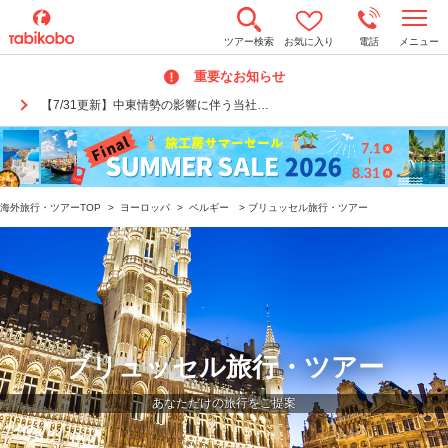
t
ツアー検索
お気に入り
電話
メニュー
o
g
重要なお知らせ
g
l
【7/31更新】中東情勢の影響に伴う当社…
e
n
a
v
i
g
a
海外旅行・ツアーTOP
>
ヨーロッパ
>
ベルギー
>
ブリュッセル旅行・ツアー
t
i
o
n
ブリュッセル旅行・ツアー
あなただけの旅行をご提案