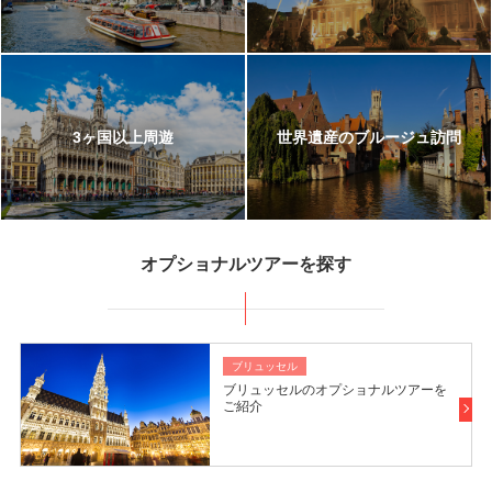
308,800
503,800
成田
発
7
日間
円～
円
3ヶ国以上周遊
世界遺産のブルージュ訪問
オプショナルツアーを探す
ブリュッセル
ブリュッセルのオプショナルツアーを
ご紹介