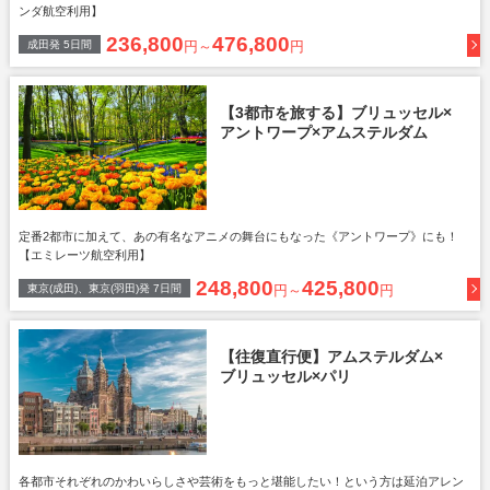
ンダ航空利用】
236,800
476,800
成田
発
5
日間
円～
円
【3都市を旅する】ブリュッセル×
アントワープ×アムステルダム
定番2都市に加えて、あの有名なアニメの舞台にもなった《アントワープ》にも！
【エミレーツ航空利用】
248,800
425,800
東京(成田)、東京(羽田)
発
7
日間
円～
円
【往復直行便】アムステルダム×
ブリュッセル×パリ
各都市それぞれのかわいらしさや芸術をもっと堪能したい！という方は延泊アレン