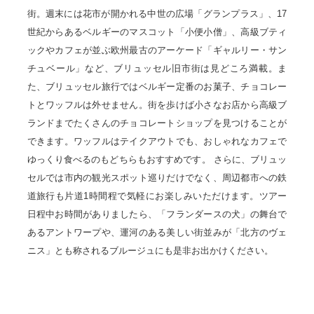
街。週末には花市が開かれる中世の広場「グランプラス」、17
世紀からあるベルギーのマスコット「小便小僧」、高級ブティ
ックやカフェが並ぶ欧州最古のアーケード「ギャルリー・サン
チュベール」など、ブリュッセル旧市街は見どころ満載。ま
た、ブリュッセル旅行ではベルギー定番のお菓子、チョコレー
トとワッフルは外せません。街を歩けば小さなお店から高級ブ
ランドまでたくさんのチョコレートショップを見つけることが
できます。ワッフルはテイクアウトでも、おしゃれなカフェで
ゆっくり食べるのもどちらもおすすめです。 さらに、ブリュッ
セルでは市内の観光スポット巡りだけでなく、周辺都市への鉄
道旅行も片道1時間程で気軽にお楽しみいただけます。ツアー
日程中お時間がありましたら、「フランダースの犬」の舞台で
あるアントワープや、運河のある美しい街並みが「北方のヴェ
ニス」とも称されるブルージュにも是非お出かけください。