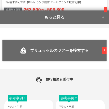
ジがおすすめです【KLMオランダ航空/エールフランス航空利用】
263,800
506,800
成田
発
6
日間
円～
円
【芸術も美食も】ブリュッセル×
アムステルダム
ブリュッセルのツアーを検索する
王道の2都市！どちらの街もこれからの季節にぴったり！観光はもちろん、おいしい
食べ物を満喫♪【エミレーツ航空利用】
233,800
410,800
成田
発
6
日間
円～
円
【マイペースにひとり旅】ブリュ
旅行相談も受付中
ッセル
参考事例 1
参考事例 2
Aさん / 61歳
Wさん / 38歳
ひとり旅だからこそ「行きたい・食べたい」気持ちの赴くままに、パリやロンドン