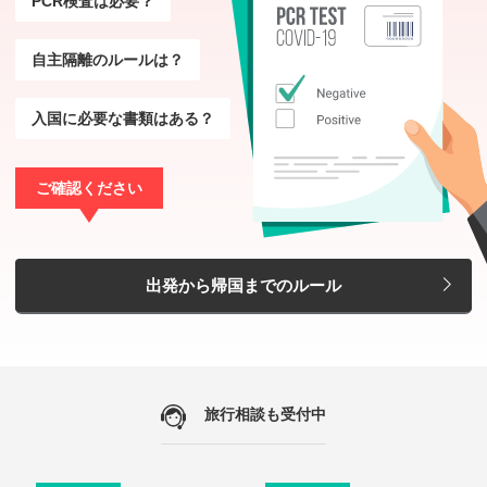
PCR検査は必要？
「エールフランス航空で行く」女子旅におすすめ！おしゃれでかわいらしいホテル
自主隔離のルールは？
「ル マチュラン」宿泊プラン。
275,800
563,800
羽田
発
6
日間
円～
円
入国に必要な書類はある？
【往復直行便】＊オペラ地区5つ
ご確認ください
星ホテル泊＊
出発から帰国までのルール
「エールフランス航空で行く」女子旅におすすめ！人気の5つ星ホテル「スクリー
ブ」宿泊プラン。
380,800
683,800
羽田
発
6
日間
円～
円
旅行相談も受付中
【往復直行便│プレミアムエコノ
ミー】＊オペラ地区4つ星ホテル
泊＊