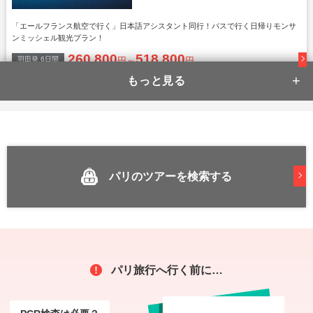
「エールフランス航空で行く」日本語アシスタント同行！バスで行く日帰りモンサ
ンミッシェル観光プラン！
260,800
518,800
羽田
発
6
日間
円～
円
【往復直行便】＊オペラ地区3つ
星ホテル泊＊
パリのツアーを検索する
「エールフランス航空で行く」価格と立地の双方を重視したい方におすすめのプラ
ン！
230,800
506,800
羽田
発
6
日間
円～
円
【往復直行便】＊オペラ地区4つ
パリ旅行へ行く前に…
星ホテル泊＊