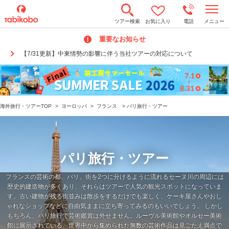
t
ツアー検索
お気に入り
電話
メニュー
o
g
重要なお知らせ
g
l
【7/31更新】中東情勢の影響に伴う当社ツアーの対応について
e
n
a
v
i
g
a
海外旅行・ツアーTOP
>
ヨーロッパ
>
フランス
>
パリ旅行・ツアー
t
i
o
n
パリ旅行・ツアー
フランスの芸術の都、パリ。街を2つに分けるように流れるセーヌ川の周辺には
歴史的建造物が多くあり、それらはツアーで人気の観光スポットになっていま
す。古い建物が残る街並みは散歩をするだけでも楽しく、ケーキ屋さんやおし
ゃれなショップなどに自由気ままに立ち寄ってみるのもいいでしょう。 しかし
もちろん、パリ旅行で芸術鑑賞は外せません。ルーヴル美術館やオルセー美術
館に展示されている、世界中から集められた無数の芸術作品は見ごたえ満点で