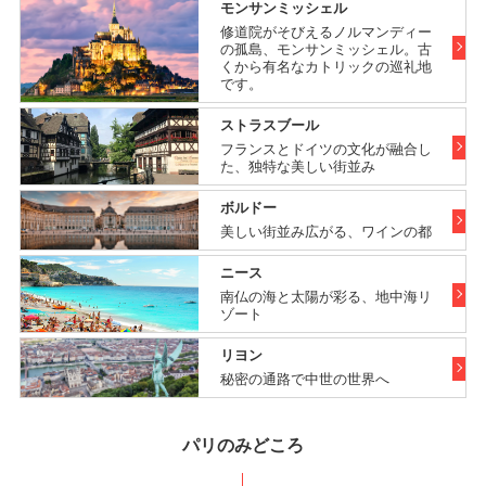
モンサンミッシェル
修道院がそびえるノルマンディー
の孤島、モンサンミッシェル。古
くから有名なカトリックの巡礼地
です。
ストラスブール
フランスとドイツの文化が融合し
た、独特な美しい街並み
ボルドー
美しい街並み広がる、ワインの都
ニース
南仏の海と太陽が彩る、地中海リ
ゾート
リヨン
秘密の通路で中世の世界へ
パリのみどころ