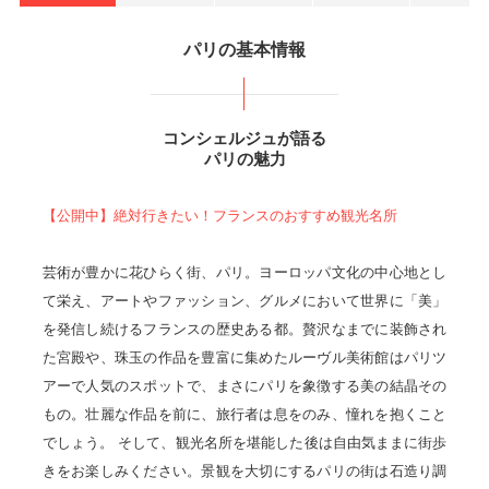
パリの基本情報
コンシェルジュが語る
パリの魅力
【公開中】絶対行きたい！フランスのおすすめ観光名所
芸術が豊かに花ひらく街、パリ。ヨーロッパ文化の中心地とし
て栄え、アートやファッション、グルメにおいて世界に「美」
を発信し続けるフランスの歴史ある都。贅沢なまでに装飾され
た宮殿や、珠玉の作品を豊富に集めたルーヴル美術館はパリツ
アーで人気のスポットで、まさにパリを象徴する美の結晶その
もの。壮麗な作品を前に、旅行者は息をのみ、憧れを抱くこと
でしょう。 そして、観光名所を堪能した後は自由気ままに街歩
きをお楽しみください。景観を大切にするパリの街は石造り調