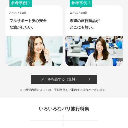
参考事例 1
参考事例 2
Aさん / 61歳
Wさん / 38歳
「エールフランス航空で行く」女子旅におすすめ！おしゃれでかわいらしいホテル
フルサポート安心安全
希望の旅行商品が
「ル マチュラン」宿泊プラン。
な旅がしたい。
どこにも無い。
419,800
909,800
羽田
発
6
日間
円～
円
【往復直行便│ビジネスクラス】
＊オペラ地区5つ星ホテル泊＊
メール相談する（無料）
「エールフランス航空で行く」女子旅におすすめ！人気の5つ星ホテル「スクリー
ブ」宿泊プラン。
※ご希望内容によっては、手配旅行をご案内する場合がございます。
759,800
1,679,800
羽田
発
6
日間
円～
円
いろいろなパリ旅行特集