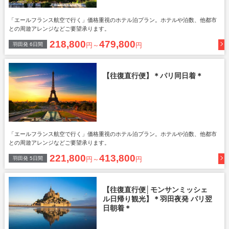
「エールフランス航空で行く」価格重視のホテル泊プラン。ホテルや泊数、他都市
との周遊アレンジなどご要望承ります。
218,800
479,800
羽田
発
6
日間
円～
円
【往復直行便】＊パリ同日着＊
「エールフランス航空で行く」価格重視のホテル泊プラン。ホテルや泊数、他都市
との周遊アレンジなどご要望承ります。
221,800
413,800
羽田
発
5
日間
円～
円
【往復直行便│モンサンミッシェ
ル日帰り観光】＊羽田夜発 パリ翌
日朝着＊