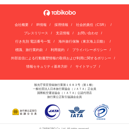
会社概要
IR情報
採用情報
社会的責任（CSR）
プレスリリース
支店情報
お問い合わせ
行き先別 電話番号一覧
海外旅行保険（東京海上日動）
標識、旅行業約款
利用規約
プライバシーポリシー
外部送信による行動履歴情報の取得および利用に関するポリシー
情報セキュリティ基本方針
サイトマップ
観光庁長官登録旅行業第１６８３号（第１種）
一般社団法人日本旅行業協会（ＪＡＴＡ）正会員
国際航空運送協会（ＩＡＴＡ）公認代理店
旅行業公正取引協議会会員
© TABIKOBO Co. Ltd. All rights reserved.