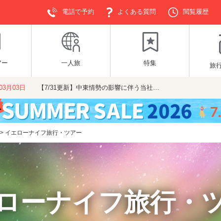
電話で予約
よくある質問
閲覧履歴
アー
一人旅
特集
旅
年03月03日
【7/31更新】中東情勢の影響に伴う当社…
>
イエローナイフ旅行・ツアー
ローナイフ旅行・