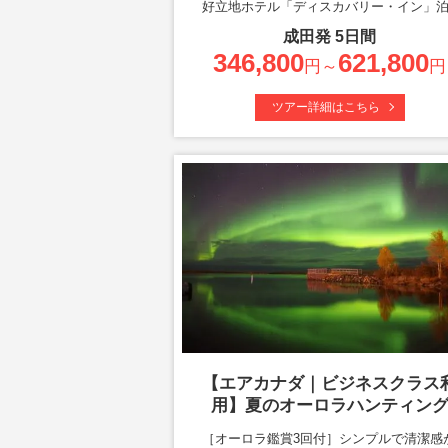
好立地ホテル「ディスカバリー・イン」
成田
発
5
日間
346,800
621,800
円～
円
ツアー詳細はこちら
【エアカナダ｜ビジネスクラス
用】夏のオーロラハンティン
［オーロラ鑑賞3回付］シンプルで清潔感