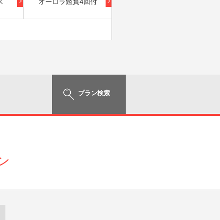
ス
オーロラ鑑賞4回付
プラン検索
ン