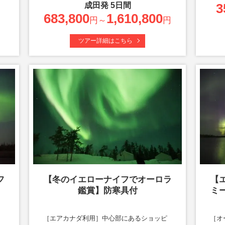
成田
発
5
日間
3
683,800
1,610,800
円～
円
ツアー詳細はこちら
フ
【冬のイエローナイフでオーロラ
【
鑑賞】防寒具付
ミ
る
［エアカナダ利用］中心部にあるショッピ
［オ