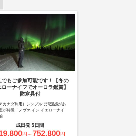
人でもご参加可能です！【冬の
エローナイフでオーロラ鑑賞】
防寒具付
アカナダ利用］シンプルで清潔感があ
室が特徴「ノヴァ イン イエローナイ
泊
成田
発
5
日間
19,800
752,800
円～
円