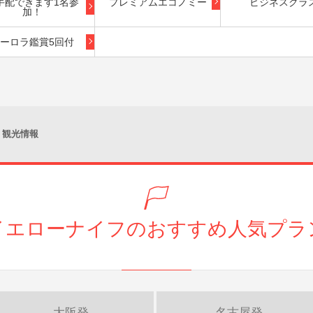
手配できます1名参
プレミアムエコノミー
ビジネスクラ
加！
ーロラ鑑賞5回付
観光情報
イエローナイフのおすすめ人気プラ
大阪発
名古屋発