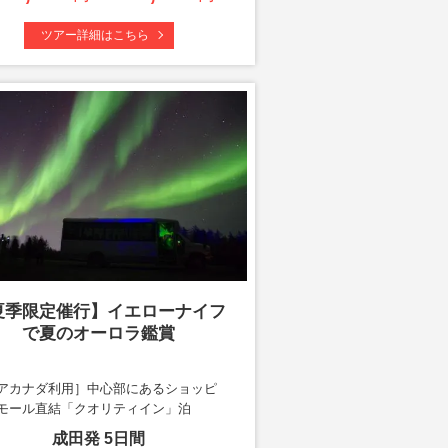
ツアー詳細はこちら
夏季限定催行】イエローナイフ
で夏のオーロラ鑑賞
アカナダ利用］中心部にあるショッピ
モール直結「クオリティイン」泊
成田
発
5
日間