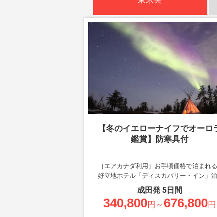
【冬のイエローナイフでオーロ
鑑賞】防寒具付
［エアカナダ利用］お手頃価格で泊まれ
好立地ホテル「ディスカバリー・イン」
成田
発
5
日間
340,800
676,800
円～
円