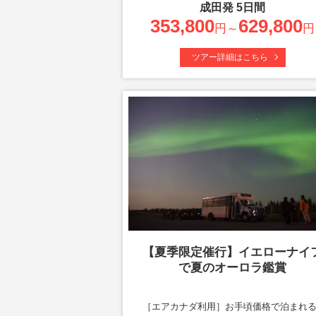
成田
発
5
日間
353,800
629,800
円～
円
ツアー詳細はこちら
【夏季限定催行】イエローナイ
で夏のオーロラ鑑賞
［エアカナダ利用］お手頃価格で泊まれ