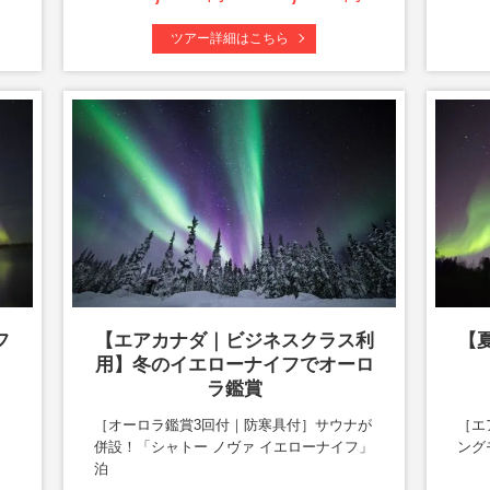
ツアー詳細はこちら
フ
【エアカナダ｜ビジネスクラス利
【
用】冬のイエローナイフでオーロ
ラ鑑賞
あ
［オーロラ鑑賞3回付｜防寒具付］サウナが
［エ
併設！「シャトー ノヴァ イエローナイフ」
ング
泊