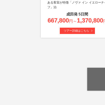
ある客室が特徴「ノヴァ イン イエローナ
フ」泊
成田
発
5
日間
667,800
1,370,800
円～
ツアー詳細はこちら