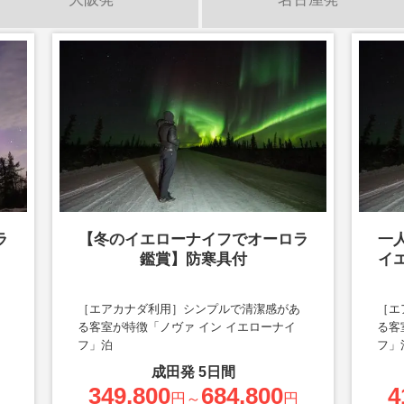
ラ
【冬のイエローナイフでオーロラ
一
鑑賞】防寒具付
イ
る
［エアカナダ利用］シンプルで清潔感があ
［エ
泊
る客室が特徴「ノヴァ イン イエローナイ
る客
フ」泊
フ」
成田
発
5
日間
349,800
684,800
4
円～
円