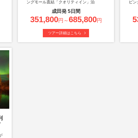
泊
ングモール直結「クオリティイン」泊
ピン
成田
発
5
日間
351,800
685,800
5
円～
円
ツアー詳細はこちら
利
グ
が