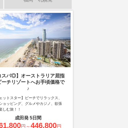
コスパ◎】オーストラリア屈指
ビーチリゾートへお手頃価格で
♪
ェットスター】ビーチでリラックス、
ショッピング、グルメやカジノ、欲張
楽しむ旅！！
成田
発
5
日間
61,800
446,800
円～
円