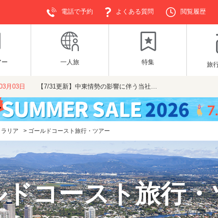
電話で予約
よくある質問
閲覧履歴
アー
一人旅
特集
旅
年03月03日
【7/31更新】中東情勢の影響に伴う当社…
トラリア
>
ゴールドコースト旅行・ツアー
ルドコースト旅行・