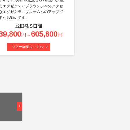
テルです♪海岸を見渡せる270度の景色
むエグゼクティブラウンジへのアクセ
きエグゼクティブルームへのアップグ
ドがお勧めです。
成田
発
5
日間
39,800
605,800
円～
円
ツアー詳細はこちら