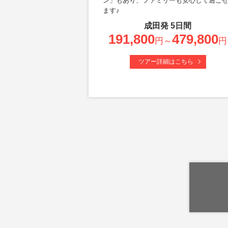
ン」もあり、ファミリーも安心して過ご
ます♪
成田
発
5
日間
191,800
479,800
円～
円
ツアー詳細はこちら