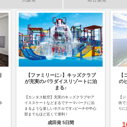
利
【ファミリーに♪】キッズクラブ
【
が充実のパラダイスリゾートに泊
の
まる♪
部
【カンタス航空】充実のキッズクラブやア
【ジ
歩
イススケートなどまるでテーマパークに泊
街で
まるような楽しいホテルです♪ビーチや中心
りに
部までもほど近くて便利！
成田
発
5
日間
1