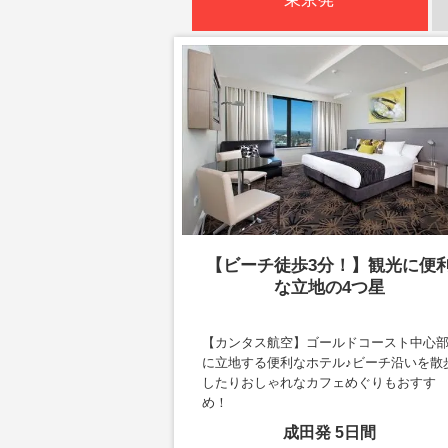
【ビーチ徒歩3分！】観光に便
な立地の4つ星
【カンタス航空】ゴールドコースト中心
に立地する便利なホテル♪ビーチ沿いを散
したりおしゃれなカフェめぐりもおすす
め！
成田
発
5
日間