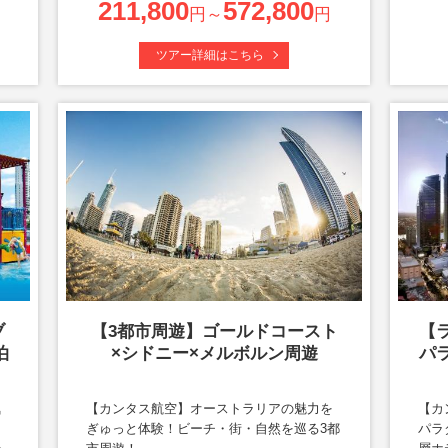
211,800
572,800
円～
円
ツアー詳細はこちら
ブ
【3都市周遊】ゴールドコースト
【
泊
×シドニー×メルボルン周遊
パ
気
【カンタス航空】オーストラリアの魅力を
【カ
ぎゅっと体験！ビーチ・街・自然を巡る3都
パラ