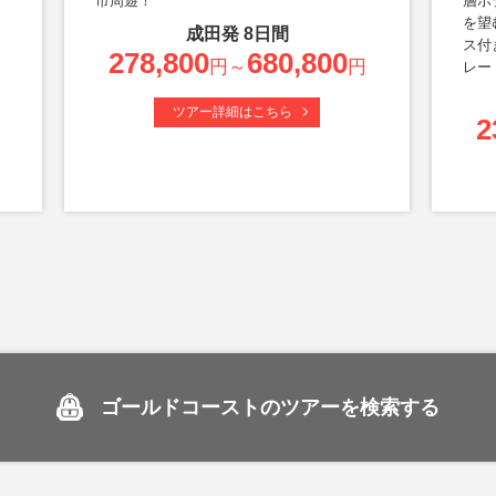
せ
市周遊！
層ホ
を望
成田
発
8
日間
ス付
278,800
680,800
円～
円
レー
ツアー詳細はこちら
2
ゴールドコーストのツアーを検索する