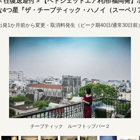
＜往復送迎付＞【ベトジェットエア利用/福岡発】
な4つ星『ザ・チーブティック・ハノイ（スーペリア
出発1か月前から変更・取消料発生（ピーク期40日/通常30日前
チーブティック ルーフトップバー２