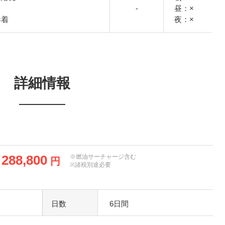
-
昼：×
港着
夜：×
詳細情報
288,800
※燃油サーチャージ含む
円
※諸税別途必要
日数
6日間