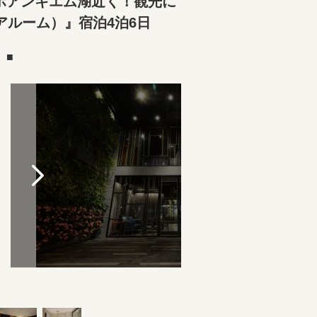
ホアンキエム湖近く！観光に
ルーム）』宿泊4泊6日
）■