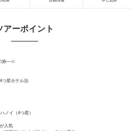
日程表
詳細情報
申し込み
ツアーポイント
の旅―☆
4つ星ホテル泊
・ハノイ（4つ星）
が人気