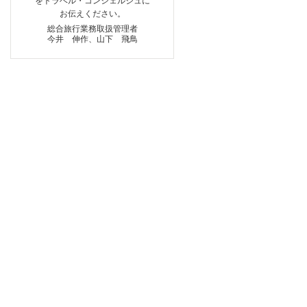
をトラベル・コンシェルジュに
お伝えください。
総合旅行業務取扱管理者
今井 伸作、山下 飛鳥