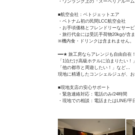
・ワンランク上の『スーペリアルーム
■航空会社：ベトジェットエア
・ベトナム初の民間LCC航空会社
・お手頃価格とフレンドリーなサービ
・旅行代金には受託手荷物20kgが含
※機内食・ドリンクは含まれません。
━━★ 旅工房ならアレンジも自由自在！
「1泊だけ高級ホテルに泊まりたい！
「他の都市と周遊したい！」など…
現地に精通したコンシェルジュが、お
■現地支店の安心サポート
・緊急連絡対応：電話のみ/24時間
・現地での相談：電話またはLINE/平日08