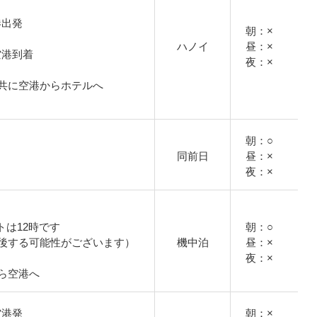
空港出発
朝：×
ハノイ
昼：×
イ空港到着
夜：×
共に空港からホテルへ
朝：○
同前日
昼：×
夜：×
トは12時です
朝：○
後する可能性がございます）
機中泊
昼：×
夜：×
ら空港へ
イ空港発
朝：×