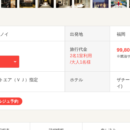
ハノイ
出発地
福岡
旅行代金
99,80
2名1室利用
※燃油
/大人1名様
トエア（ＶＪ）指定
ホテル
ザチー
イ)
ルジュ予約