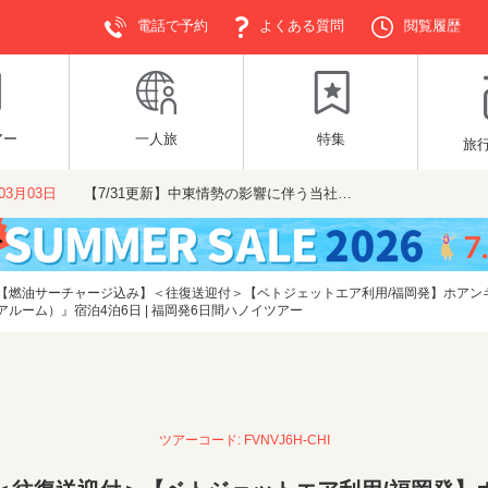
電話で予約
よくある質問
閲覧履歴
アー
一人旅
特集
旅
年03月03日
【7/31更新】中東情勢の影響に伴う当社…
【燃油サーチャージ込み】＜往復送迎付＞【ベトジェットエア利用/福岡発】ホアン
ーム）』宿泊4泊6日 | 福岡発6日間ハノイツアー
ツアーコード: FVNVJ6H-CHI