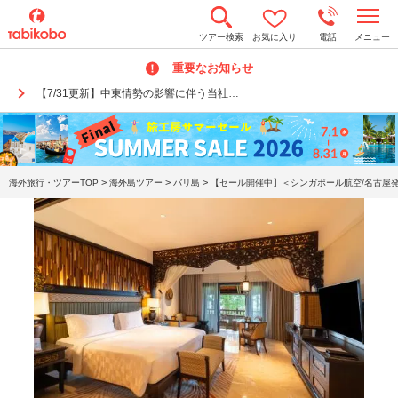
t
ツアー検索
お気に入り
電話
メニュー
o
g
重要なお知らせ
g
l
【7/31更新】中東情勢の影響に伴う当社…
e
n
a
v
i
g
a
>
>
>
海外旅行・ツアーTOP
海外島ツアー
バリ島
【セール開催中】＜シンガポール航空/名古屋発
t
i
o
n