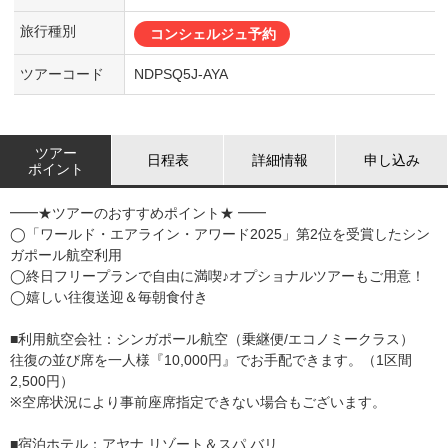
旅行種別
コンシェルジュ予約
ツアーコード
NDPSQ5J-AYA
ツアー
日程表
詳細情報
申し込み
ポイント
━━★ツアーのおすすめポイント★ ━━
◯「ワールド・エアライン・アワード2025」第2位を受賞したシン
ガポール航空利用
◯終日フリープランで自由に満喫♪オプショナルツアーもご用意！
◯嬉しい往復送迎＆毎朝食付き
■利用航空会社：シンガポール航空（乗継便/エコノミークラス）
往復の並び席を一人様『10,000円』でお手配できます。（1区間
2,500円）
※空席状況により事前座席指定できない場合もございます。
■宿泊ホテル：アヤナ リゾート＆スパ バリ