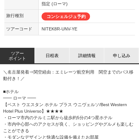
指定 (ローマ)
旅行種別
コンシェルジュ予約
ツアーコード
NITEK8R-UNV-YE
ツアー
日程表
詳細情報
申し込み
ポイント
＼名古屋発着⇒関空経由：エミレーツ航空利用 関空までのバス移
動付き！／
■ホテル
━━ ローマ ━━
【ベスト ウエスタン ホテル プラス ウニヴェルソ/Best Western
Hotel Plus Universo】★★★★
・ローマ市内のテルミニ駅から徒歩約5分の4つ星ホテル
・市内中心部へのアクセスが良く、ショッピングやグルメも楽しむ
ことができる
・モダンなデザインと快適な設備を備えたお部屋