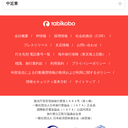
中近東
会社概要
IR情報
採用情報
社会的責任（CSR）
プレスリリース
支店情報
お問い合わせ
行き先別 電話番号一覧
海外旅行保険（東京海上日動）
標識、旅行業約款
利用規約
プライバシーポリシー
外部送信による行動履歴情報の取得および利用に関するポリシー
情報セキュリティ基本方針
サイトマップ
観光庁長官登録旅行業第１６８３号（第１種）
一般社団法人日本旅行業協会（ＪＡＴＡ）正会員
国際航空運送協会（ＩＡＴＡ）公認代理店
旅行業公正取引協議会会員
一般社団法人 日本経済団体連合会（経団連）