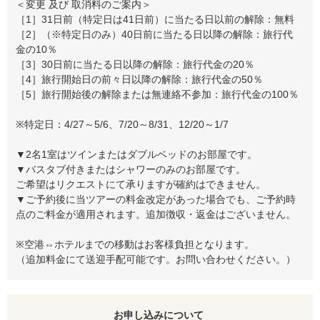
＜変更 及び 取消料のご案内＞
［1］31日前（特定日は41日前）に当たる日以前の解除：無料
［2］（※特定日のみ）40日前に当たる日以降の解除：旅行代
金の10％
［3］30日前に当たる日以降の解除：旅行代金の20％
［4］旅行開始日の前々日以降の解除：旅行代金の50％
［5］旅行開始後の解除または無連絡不参加：旅行代金の100％
※特定日：4/27～5/6、7/20～8/31、12/20～1/7
▼2名1室はツインまたはダブルベッドのお部屋です。
▼バスタブ付きまたはシャワーのみのお部屋です。
ご希望はリクエストにて承りますが確約はできません。
▼ご予約後に当ツアーの料金改定があった場合でも、ご予約時
点のご料金が適用されます。追加徴収・返金はございません。
※空港⇔ホテルまでの移動はお客様負担となります。
（追加料金にて送迎手配可能です。お問い合わせください。）
お申し込みについて