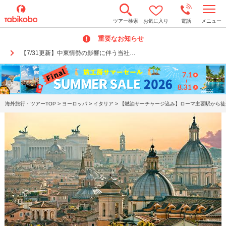
t
ツアー検索
お気に入り
電話
メニュー
o
g
重要なお知らせ
g
l
【7/31更新】中東情勢の影響に伴う当社…
e
n
a
v
i
g
a
>
>
>
海外旅行・ツアーTOP
ヨーロッパ
イタリア
【燃油サーチャージ込み】ローマ主要駅から徒歩
t
i
o
n