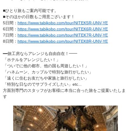
■ひとり旅もご案内可能です。
■そのほかの日数もご用意ございます！
5日間：
https://www.tabikobo.com/tour/NITEK5R-UNV-YE
6日間：
https://www.tabikobo.com/tour/NITEK6R-UNV-YE
7日間：
https://www.tabikobo.com/tour/NITEK7R-UNV-YE
8日間：
https://www.tabikobo.com/tour/NITEK8R-UNV-YE
━━旅工房ならアレンジも自由自在！━━
「ホテルをアレンジしたい！」
「ついでに他の都市、他の国も周遊したい！」
「ハネムーン、カップルで特別な旅行がしたい」
「遠くに住むお友だちや家族と旅行がしたい」
「特別な日なのでサプライズしたい」etc...
方面別専門のスタッフがお客様に本当に合った旅をご提案いたしま
す