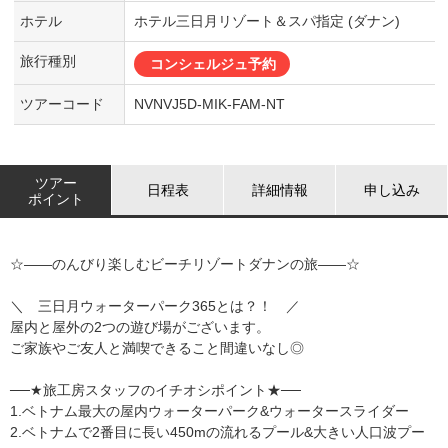
ホテル
ホテル三日月リゾート＆スパ指定 (ダナン)
旅行種別
コンシェルジュ予約
ツアーコード
NVNVJ5D-MIK-FAM-NT
ツアー
日程表
詳細情報
申し込み
ポイント
☆――のんびり楽しむビーチリゾートダナンの旅――☆
＼ 三日月ウォーターパーク365とは？！ ／
屋内と屋外の2つの遊び場がございます。
ご家族やご友人と満喫できること間違いなし◎
──★旅工房スタッフのイチオシポイント★──
1.ベトナム最大の屋内ウォーターパーク&ウォータースライダー
2.ベトナムで2番目に長い450mの流れるプール&大きい人口波プー