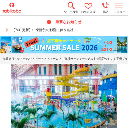
t
ツアー検索
お気に入り
電話
メニュー
o
g
重要なお知らせ
g
l
【7/31更新】中東情勢の影響に伴う当社…
e
n
a
v
i
g
a
>
>
>
海外旅行・ツアーTOP
ビーチ
ベトナム
【燃油サーチャージ込み】☆送迎なしのお手頃プラ
t
i
o
n