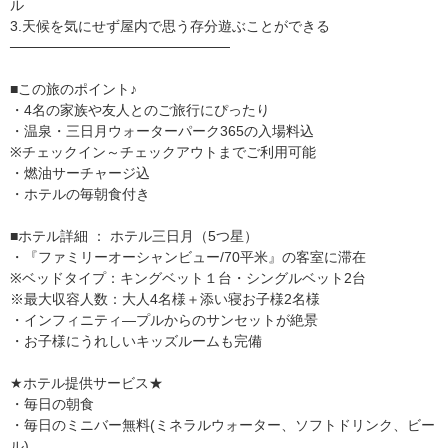
ル
3.天候を気にせず屋内で思う存分遊ぶことができる
──────────────────────
■この旅のポイント♪
・4名の家族や友人とのご旅行にぴったり
・温泉・三日月ウォーターパーク365の入場料込
※チェックイン～チェックアウトまでご利用可能
・燃油サーチャージ込
・ホテルの毎朝食付き
■ホテル詳細 ： ホテル三日月（5つ星）
・『ファミリーオーシャンビュー/70平米』の客室に滞在
※ベッドタイプ：キングベット１台・シングルベット2台
※最大収容人数：大人4名様＋添い寝お子様2名様
・インフィニティ―プルからのサンセットが絶景
・お子様にうれしいキッズルームも完備
★ホテル提供サービス★
・毎日の朝食
・毎日のミニバー無料(ミネラルウォーター、ソフトドリンク、ビー
ル)