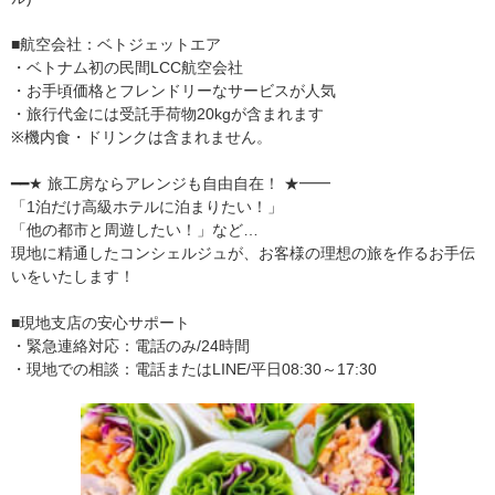
■航空会社：ベトジェットエア
・ベトナム初の民間LCC航空会社
・お手頃価格とフレンドリーなサービスが人気
・旅行代金には受託手荷物20kgが含まれます
※機内食・ドリンクは含まれません。
━━★ 旅工房ならアレンジも自由自在！ ★━━
「1泊だけ高級ホテルに泊まりたい！」
「他の都市と周遊したい！」など…
現地に精通したコンシェルジュが、お客様の理想の旅を作るお手伝
いをいたします！
■現地支店の安心サポート
・緊急連絡対応：電話のみ/24時間
・現地での相談：電話またはLINE/平日08:30～17:30