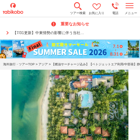
t
ツアー検索
お気に入り
電話
メニュー
o
g
重要なお知らせ
g
l
【7/31更新】中東情勢の影響に伴う当社…
e
n
a
v
i
g
a
>
>
海外旅行・ツアーTOP
アジア
【燃油サーチャージ込み】【ベトジェットエア利用/中部発】静
t
i
o
n