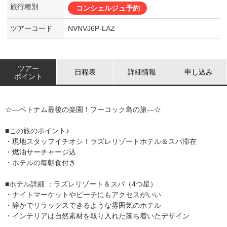
旅行種別
コンシェルジュ予約
ツアーコード
NVNVJ6P-LAZ
ツアー
日程表
詳細情報
申し込み
ポイント
☆―ベトナム最後の楽園！フーコック島の旅―☆
■この旅のポイント♪
・現地スタッフイチオシ！ラズレリゾートホテル＆スパ滞在
・燃油サーチャージ込
・ホテルの毎朝食付き
■ホテル詳細 ：ラズレリゾート＆スパ（4つ星）
・ナイトマーケットやビーチにもアクセスがいい
・静かでリラックスできるような雰囲気のホテル
・インテリアは自然素材を取り入れた落ち着いたデザイン