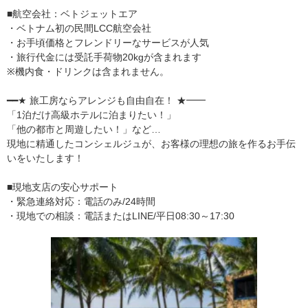
■航空会社：ベトジェットエア
・ベトナム初の民間LCC航空会社
・お手頃価格とフレンドリーなサービスが人気
・旅行代金には受託手荷物20kgが含まれます
※機内食・ドリンクは含まれません。
━━★ 旅工房ならアレンジも自由自在！ ★━━
「1泊だけ高級ホテルに泊まりたい！」
「他の都市と周遊したい！」など…
現地に精通したコンシェルジュが、お客様の理想の旅を作るお手伝
いをいたします！
■現地支店の安心サポート
・緊急連絡対応：電話のみ/24時間
・現地での相談：電話またはLINE/平日08:30～17:30