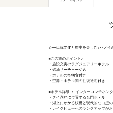
ツアーポイント
☆―伝統文化と歴史を楽しむ♪ハノイ
■この旅のポイント♪
・施設充実のラグジュアリーホテル
・燃油サーチャージ込
・ホテルの毎朝食付き
・空港～ホテル間の往復送迎付き
■ホテル詳細 ： インターコンチネン
・タイ湖畔に位置する名門ホテル
・湖上にかかる桟橋と現代的な白壁の
・レイクビューへのランクアップがお