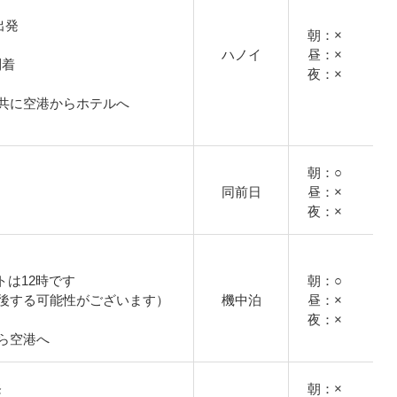
出発
朝：×
ハノイ
昼：×
到着
夜：×
共に空港からホテルへ
朝：○
同前日
昼：×
夜：×
トは12時です
朝：○
後する可能性がございます）
機中泊
昼：×
夜：×
ら空港へ
発
朝：×