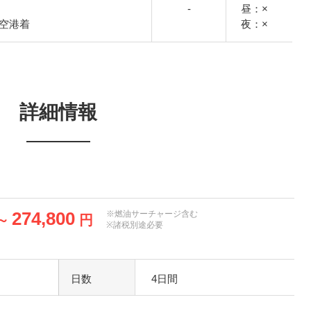
-
昼：×
国際空港着
夜：×
詳細情報
274,800
※燃油サーチャージ含む
～
円
※諸税別途必要
日数
4日間