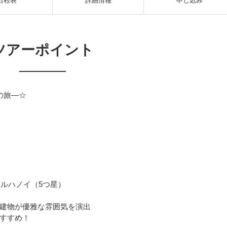
日程表
詳細情報
申し込み
ツアーポイント
の旅―☆
タルハノイ（5つ星）
建物が優雅な雰囲気を演出
すすめ！