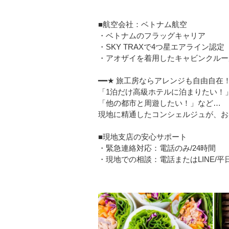
■航空会社：ベトナム航空
・ベトナムのフラッグキャリア
・SKY TRAXで4つ星エアライン認定
・アオザイを着用したキャビンクルー
━━★ 旅工房ならアレンジも自由自在！
「1泊だけ高級ホテルに泊まりたい！
「他の都市と周遊したい！」など…
現地に精通したコンシェルジュが、お
■現地支店の安心サポート
・緊急連絡対応：電話のみ/24時間
・現地での相談：電話またはLINE/平日08