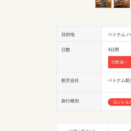
目的地
ベトナム 
日数
4日間
日数違い
航空会社
ベトナム航
旅行種別
コンシェ