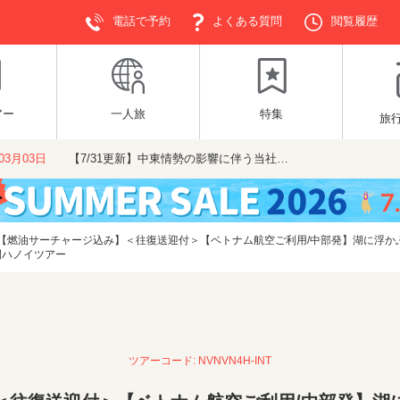
電話で予約
よくある質問
閲覧履歴
アー
一人旅
特集
旅
年03月03日
【7/31更新】中東情勢の影響に伴う当社…
【燃油サーチャージ込み】＜往復送迎付＞【ベトナム航空ご利用/中部発】湖に浮か
間ハノイツアー
ツアーコード: NVNVN4H-INT