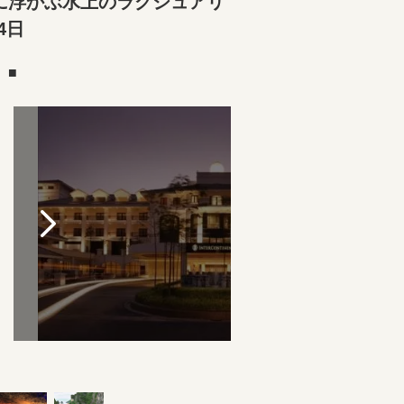
に浮かぶ水上のラグジュアリ
4日
）■