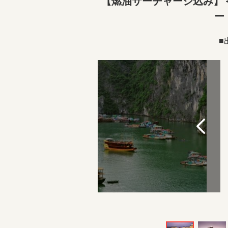
【燃油サーチャージ込み】
ー
■