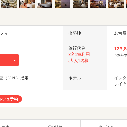
ハノイ
出発地
名古屋
旅行代金
123,
2名1室利用
※燃油
/大人1名様
空（ＶＮ）指定
ホテル
インタ
レイク
ルジュ予約