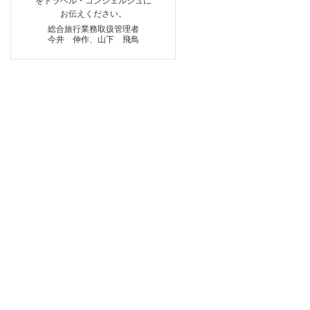
をトラベル・コンシェルジュに
お伝えください。
総合旅行業務取扱管理者
今井 伸作、山下 飛鳥