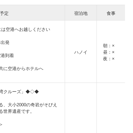
予定
宿泊地
食事
には空港へお越しください
空港出発
朝：×
ハノイ
昼：×
イ空港到着
夜：×
共に空港からホテルへ
湾クルーズ」◆◇◆
、大小2000の奇岩がそびえ
る世界遺産です。
＞