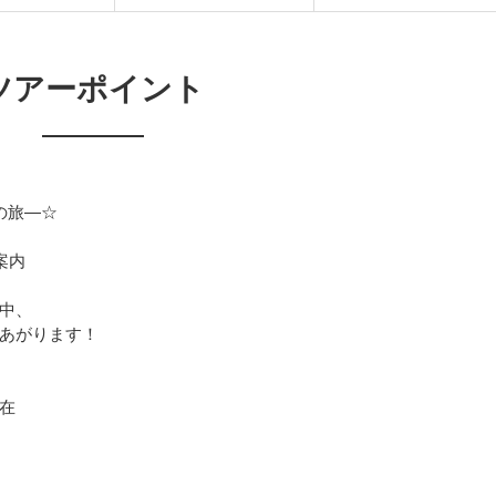
ツアーポイント
の旅―☆
案内
中、
あがります！
在