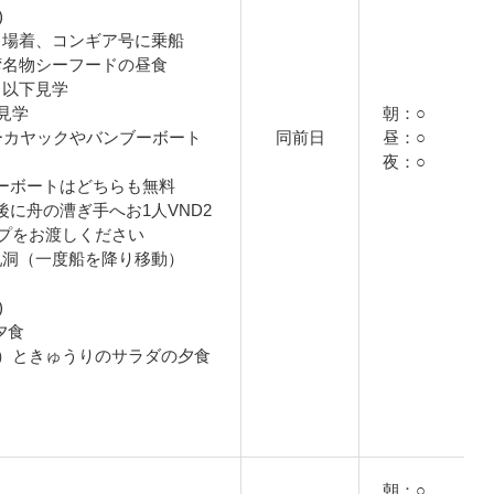
)
乗り場着、コンギア号に乗船
ン湾名物シーフードの昼食
ら以下見学
見学
朝：○
シーカヤックやバンブーボート
同前日
昼：○
夜：○
ーボートはどちらも無料
に舟の漕ぎ手へお1人VND2
チップをお渡しください
鍾乳洞（一度船を降り移動）
)
て夕食
）ときゅうりのサラダの夕食
朝：○