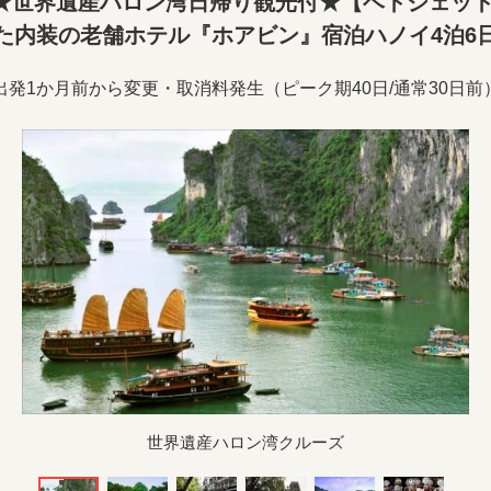
★世界遺産ハロン湾日帰り観光付★【ベトジェット
た内装の老舗ホテル『ホアビン』宿泊ハノイ4泊6
出発1か月前から変更・取消料発生（ピーク期40日/通常30日前
世界遺産ハロン湾クルーズ