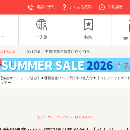
電話で予約
よくある質問
閲覧履歴
アー
一人旅
特集
旅
年03月03日
【7/31更新】中東情勢の影響に伴う当社…
【燃油サーチャージ込み】★世界遺産ハロン湾日帰り観光付★【ベトジェットエア利
イツアー
ツアーコード: OVNVJ6H-HOA-OP1