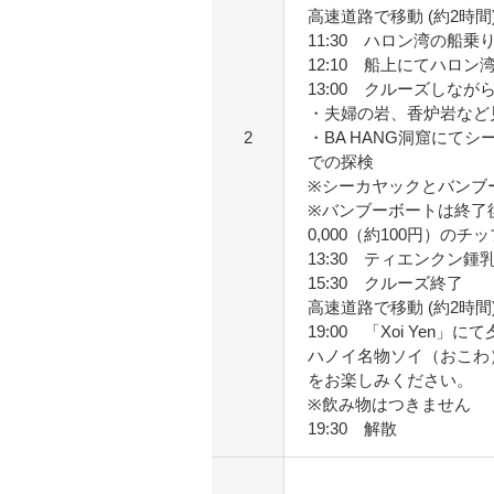
高速道路で移動 (約2時間
11:30 ハロン湾の船
12:10 船上にてハロ
13:00 クルーズしなが
・夫婦の岩、香炉岩など
2
・BA HANG洞窟にて
での探検
※シーカヤックとバンブ
※バンブーボートは終了後
0,000（約100円）の
13:30 ティエンクン
15:30 クルーズ終了
高速道路で移動 (約2時間
19:00 「Xoi Yen」に
ハノイ名物ソイ（おこわ
をお楽しみください。
※飲み物はつきません
19:30 解散