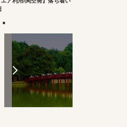
エア利用/関空発】落ち着い
日
）■