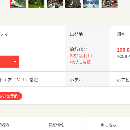
ハノイ
出発地
関空
旅行代金
108,
2名1室利用
※燃油
/大人1名様
トエア（ＶＪ）指定
ホテル
ホアビ
ルジュ予約
日程表
詳細情報
申し込み