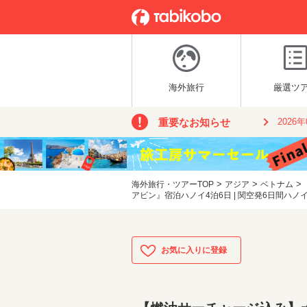
海外旅行
厳選ツ
重要なお知らせ
2026
>
>
>
海外旅行・ツアーTOP
アジア
ベトナム
アビン』宿泊ハノイ4泊6日 | 関空発6日間ハノ