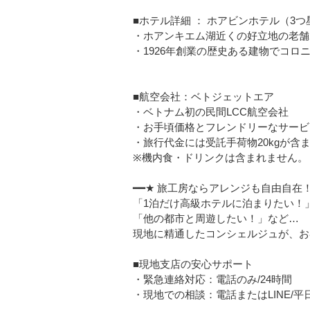
■ホテル詳細 ： ホアビンホテル（3つ
・ホアンキエム湖近くの好立地の老舗
・1926年創業の歴史ある建物でコロ
■航空会社：ベトジェットエア
・ベトナム初の民間LCC航空会社
・お手頃価格とフレンドリーなサービ
・旅行代金には受託手荷物20kgが含
※機内食・ドリンクは含まれません。
━━★ 旅工房ならアレンジも自由自在！
「1泊だけ高級ホテルに泊まりたい！
「他の都市と周遊したい！」など…
現地に精通したコンシェルジュが、お
■現地支店の安心サポート
・緊急連絡対応：電話のみ/24時間
・現地での相談：電話またはLINE/平日08