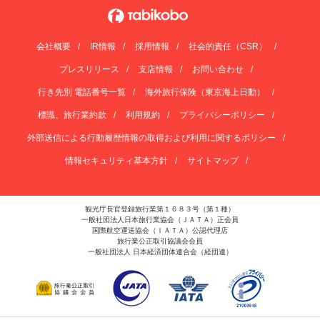
会社概要
IR情報
採用情報
社会的責任（CSR）
プレスリリース
支店情報
お問い合わせ
行き先別 電話番号一覧
海外旅行保険（東京海上日動）
標識、旅行業約款
利用規約
プライバシーポリシー
外部送信による行動履歴情報の取得および利用に関するポリシー
情報セキュリティ基本方針
サイトマップ
観光庁長官登録旅行業第１６８３号（第１種）
一般社団法人日本旅行業協会（ＪＡＴＡ）正会員
国際航空運送協会（ＩＡＴＡ）公認代理店
旅行業公正取引協議会会員
一般社団法人 日本経済団体連合会（経団連）