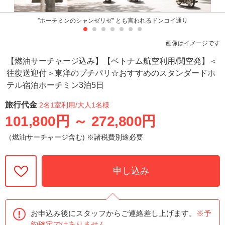
”ホーチミンのシャンゼリゼ” とも言われるドンコイ通り
画像はイメージです
【燃油サーチャージ込み】【ベトナム航空利用/関空発】＜
往復送迎付＞東洋のプチパリ☆おすすめのスタンダードホ
テル宿泊ホーチミン3泊5日
旅行代金
2名1室利用
/大人1名様
101,800円
～
272,800円
（燃油サーチャージ含む) ※諸税費別途必要
申し込み
お申込み後にスタッフからご連絡差し上げます。
※予
約確定ではありません