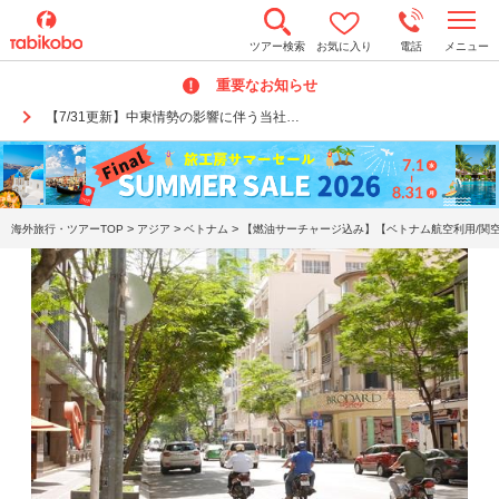
t
ツアー検索
お気に入り
電話
メニュー
o
g
重要なお知らせ
g
l
【7/31更新】中東情勢の影響に伴う当社…
e
n
a
v
i
g
a
>
>
>
海外旅行・ツアーTOP
アジア
ベトナム
【燃油サーチャージ込み】【ベトナム航空利用/関空
t
i
o
n