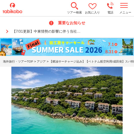
t
ツアー検索
お気に入り
電話
メニュー
o
g
重要なお知らせ
g
l
【7/31更新】中東情勢の影響に伴う当社…
e
n
a
v
i
g
a
>
>
海外旅行・ツアーTOP
アジア
【燃油サーチャージ込み】【ベトナム航空利用/成田発】スパ特
t
i
o
n