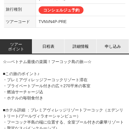
旅行種別
コンシェルジュ予約
ツアーコード
TVNVN4P-PRE
ツアー
日程表
詳細情報
申し込み
ポイント
☆―ベトナム最後の楽園！フーコック島の旅―☆
■この旅のポイント♪
・プレミアヴィレッジフーコックリゾート滞在
・プライベートプール付きの広々270平米の客室
・燃油サーチャージ込
・ホテルの毎朝食付き
■ホテル詳細 ：プレミアヴィレッジリゾートフーコック（エデンリ
トリート/プールヴィラオーシャンビュー）
・フーコック半島の端に位置する、全室プール付きの豪華リゾート
・贅沢なスパインクルーシブ♪