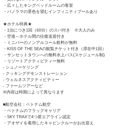
・広々したキングベッドルームの客室
・パノラマの景色を望むインフィニティプールあり
★ホテル特典★
・1泊につき1回（60分）のスパ付き ※大人のみ
・空港～ホテル間の往復送迎付き
・ミニバーのノンアルコール飲料が無料
・KISS OF THE SEAの観覧チケット付き（滞在中1回）
・サンセットタウンへの無料水上バス(スケジュール制)
・リゾートアクティビティー無料
- シュノーケリング
- クッキングデモンストレーション
- ウェルネスアクティビティー
- ファームツアーなど
※内容は時期によって異なります
■航空会社：ベトナム航空
・ベトナムのフラッグキャリア
・SKY TRAXで4つ星エアライン認定
・アオザイを着用したキャビンクルーがお出迎え