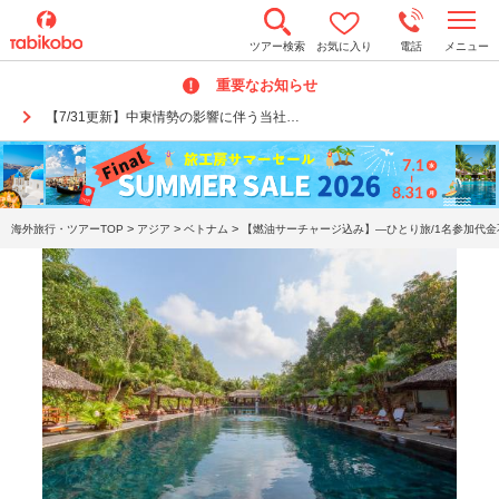
t
ツアー検索
お気に入り
電話
メニュー
o
g
重要なお知らせ
g
l
【7/31更新】中東情勢の影響に伴う当社…
e
n
a
v
i
g
a
>
>
>
海外旅行・ツアーTOP
アジア
ベトナム
【燃油サーチャージ込み】―ひとり旅/1名参加代金
t
i
o
n