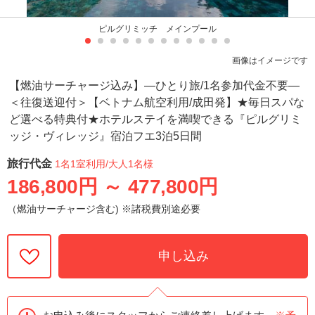
ピルグリミッチ メインプール
画像はイメージです
【燃油サーチャージ込み】―ひとり旅/1名参加代金不要―
＜往復送迎付＞【ベトナム航空利用/成田発】★毎日スパな
ど選べる特典付★ホテルステイを満喫できる『ピルグリミ
ッジ・ヴィレッジ』宿泊フエ3泊5日間
旅行代金
1名1室利用
/大人1名様
186,800円
～
477,800円
（燃油サーチャージ含む) ※諸税費別途必要
申し込み