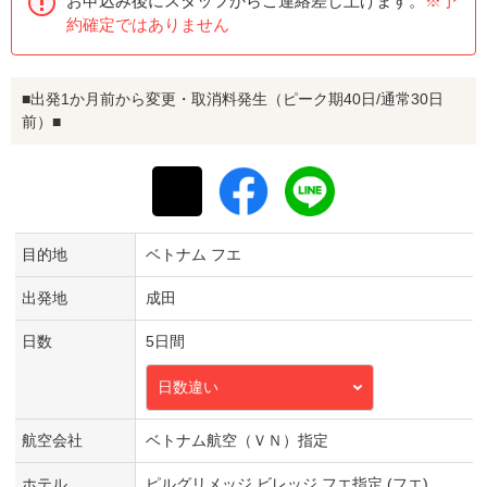
お申込み後にスタッフからご連絡差し上げます。
※予
約確定ではありません
■出発1か月前から変更・取消料発生（ピーク期40日/通常30日
前）■
目的地
ベトナム フエ
出発地
成田
日数
5日間
日数違い
航空会社
ベトナム航空（ＶＮ）指定
ホテル
ピルグリメッジ ビレッジ フエ指定 (フエ)