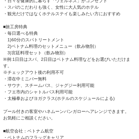
・日々を健康的に暮らす「ウェルネス」がコンセプト
・スパのこだわりも強く、女性に大人気のホテル
・観光だけではなくホテルステイも楽しみたい方におすすめ
■旅工房特典
・毎日選べる特典
1)60分のスパトリートメント
2)ベトナム料理のセットメニュー（飲み物別）
3)宮廷料理セット（飲み物別）
※例:1日目はスパ、2日目はベトナム料理などをお選びいただけま
す。
※チェックアウト後の利用不可
・滞在中ミニバー無料
・サウナ、スチームバス、ジャグジー利用可能
・フエ市内のシャトルバス利用可能
・太極拳およびヨガクラス(ホテルのスケジュールによる)
プール付きの客室やハネムーンバンガローへアレンジできます。
お気軽にご相談ください。
■航空会社：ベトナム航空
・ベトナムのフラッグキャリア