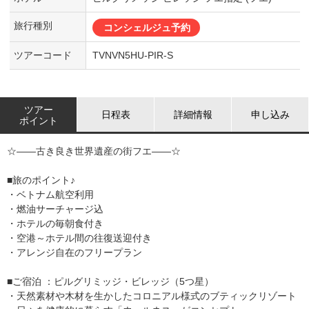
旅行種別
コンシェルジュ予約
ツアーコード
TVNVN5HU-PIR-S
ツアー
日程表
詳細情報
申し込み
ポイント
☆――古き良き世界遺産の街フエ――☆
■旅のポイント♪
・ベトナム航空利用
・燃油サーチャージ込
・ホテルの毎朝食付き
・空港～ホテル間の往復送迎付き
・アレンジ自在のフリープラン
■ご宿泊 ：ピルグリミッジ・ビレッジ（5つ星）
・天然素材や木材を生かしたコロニアル様式のブティックリゾート