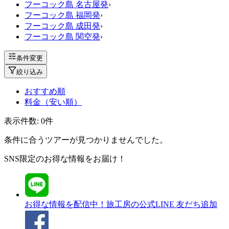
フーコック島 名古屋発
›
フーコック島 福岡発
›
フーコック島 成田発
›
フーコック島 関空発
›
条件変更
絞り込み
おすすめ順
料金（安い順）
表示件数:
0
件
条件に合うツアーが見つかりませんでした。
SNS限定のお得な情報をお届け！
お得な情報を配信中！
旅工房の公式LINE 友だち追加