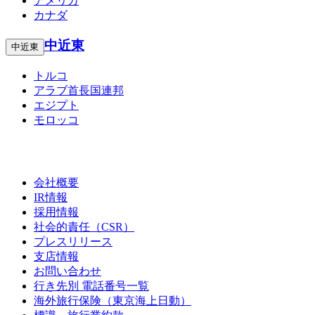
アメリカ
カナダ
中近東
中近東
トルコ
アラブ首長国連邦
エジプト
モロッコ
会社概要
IR情報
採用情報
社会的責任（CSR）
プレスリリース
支店情報
お問い合わせ
行き先別 電話番号一覧
海外旅行保険（東京海上日動）