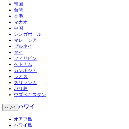
韓国
台湾
香港
マカオ
中国
シンガポール
マレーシア
ブルネイ
タイ
フィリピン
ベトナム
カンボジア
ラオス
スリランカ
バリ島
ウズベキスタン
ハワイ
ハワイ
オアフ島
ハワイ島