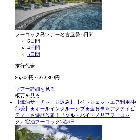
フーコック島
ツアー
名古屋
発
6
日間
6
日間
4
日間
5
日間
旅行代金
86,800
円～
272,800
円
ツアー詳細を見る
概要を見る
【燃油サーチャージ込み】【ベトジェットエア利用/中
部発】★オールインクルーシブ★全食事＆アクティビ
ティーも遊び放題！『ソル・バイ・メリアフーコッ
ク』宿泊フーコック2泊4日