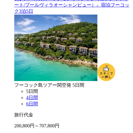
ート/プールヴィラオーシャンビュー）』宿泊フーコッ
ク3泊5日
フーコック島
ツアー
関空
発
5
日間
5
日間
4
日間
6
日間
旅行代金
200,800
円～
707,800
円