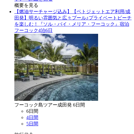
概要を見る
【燃油サーチャージ込み】【ベトジェットエア利用/成
田発】明るい雰囲気と広々プール♪プライベートビーチ
を楽しむ！『ソル・バイ・メリア・フーコック』宿泊
フーコック4泊6日
フーコック島
ツアー
成田
発
6
日間
6
日間
4
日間
5
日間