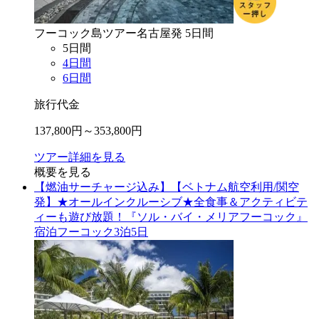
フーコック島
ツアー
名古屋
発
5
日間
5
日間
4
日間
6
日間
旅行代金
137,800
円～
353,800
円
ツアー詳細を見る
概要を見る
【燃油サーチャージ込み】【ベトナム航空利用/関空
発】★オールインクルーシブ★全食事＆アクティビテ
ィーも遊び放題！『ソル・バイ・メリアフーコック』
宿泊フーコック3泊5日