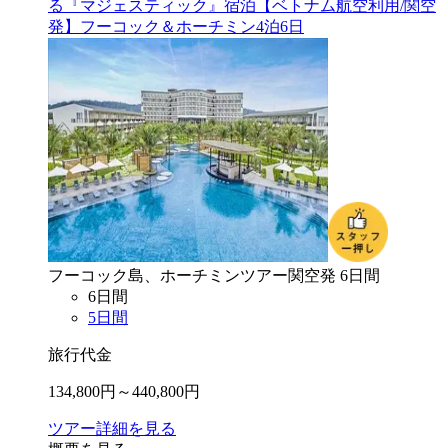
る『マジェスティック』宿泊【ベトナム航空利用/関空
発】フーコック＆ホーチミン4泊6日
フーコック島、ホーチミン
ツアー
関空
発
6
日間
6
日間
5
日間
旅行代金
134,800
円～
440,800
円
ツアー詳細を見る