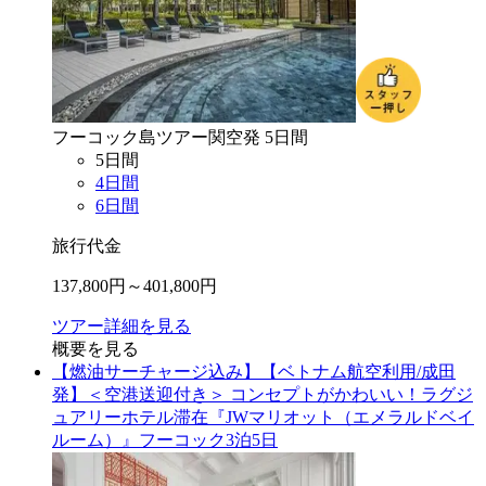
フーコック島
ツアー
関空
発
5
日間
5
日間
4
日間
6
日間
旅行代金
137,800
円～
401,800
円
ツアー詳細を見る
概要を見る
【燃油サーチャージ込み】【ベトナム航空利用/成田
発】＜空港送迎付き＞ コンセプトがかわいい！ラグジ
ュアリーホテル滞在『JWマリオット（エメラルドベイ
ルーム）』フーコック3泊5日