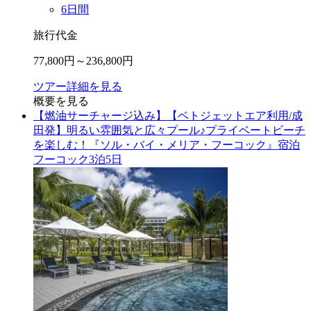
6
日間
旅行代金
77,800
円～
236,800
円
ツアー詳細を見る
概要を見る
【燃油サーチャージ込み】【ベトジェットエア利用/成
田発】明るい雰囲気と広々プール♪プライベートビーチ
を楽しむ！『ソル・バイ・メリア・フーコック』宿泊
フーコック3泊5日