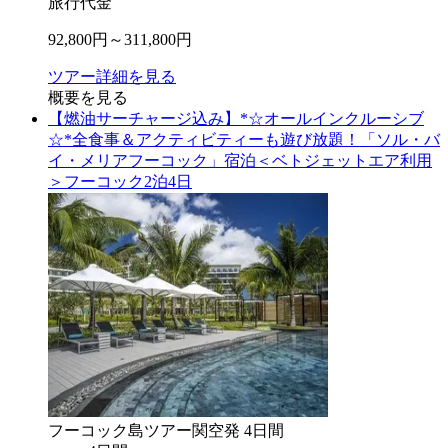
旅行代金
92,800
円～
311,800
円
ツアー詳細を見る
概要を見る
【燃油サーチャージ込み】*☆オールインクルーシブ
☆*全食事＆アクティビティーも遊び放題！「ソル・バ
イ・メリアフーコック」宿泊＜ベトジェットエア利用
＞フーコック2泊4日
フーコック島
ツアー
関空
発
4
日間