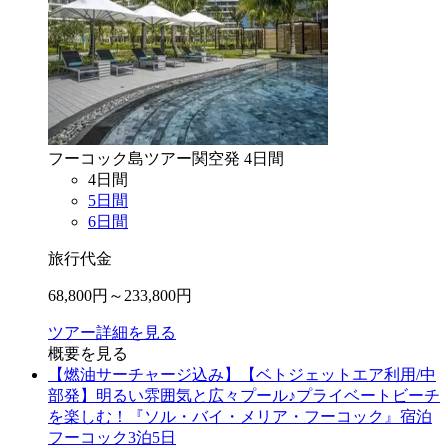
フーコック島
ツアー
関空
発
4
日間
4
日間
5
日間
6
日間
旅行代金
68,800
円～
233,800
円
ツアー詳細を見る
概要を見る
【燃油サーチャージ込み】【ベトジェットエア利用/中
部発】明るい雰囲気と広々プール♪プライベートビーチ
を楽しむ！『ソル・バイ・メリア・フーコック』宿泊
フーコック3泊5日