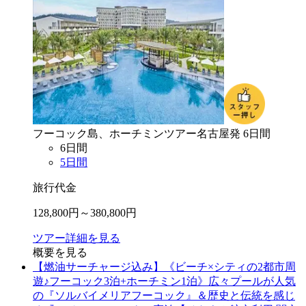
フーコック島、ホーチミン
ツアー
名古屋
発
6
日間
6
日間
5
日間
旅行代金
128,800
円～
380,800
円
ツアー詳細を見る
概要を見る
【燃油サーチャージ込み】《ビーチ×シティの2都市周
遊♪フーコック3泊+ホーチミン1泊》広々プールが人気
の『ソルバイメリアフーコック』＆歴史と伝統を感じ