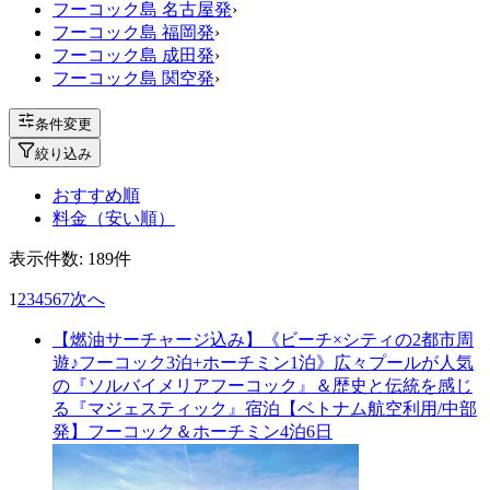
フーコック島 名古屋発
›
フーコック島 福岡発
›
フーコック島 成田発
›
フーコック島 関空発
›
条件変更
絞り込み
おすすめ順
料金（安い順）
表示件数:
189
件
1
2
3
4
5
6
7
次へ
【燃油サーチャージ込み】《ビーチ×シティの2都市周
遊♪フーコック3泊+ホーチミン1泊》広々プールが人気
の『ソルバイメリアフーコック』＆歴史と伝統を感じ
る『マジェスティック』宿泊【ベトナム航空利用/中部
発】フーコック＆ホーチミン4泊6日