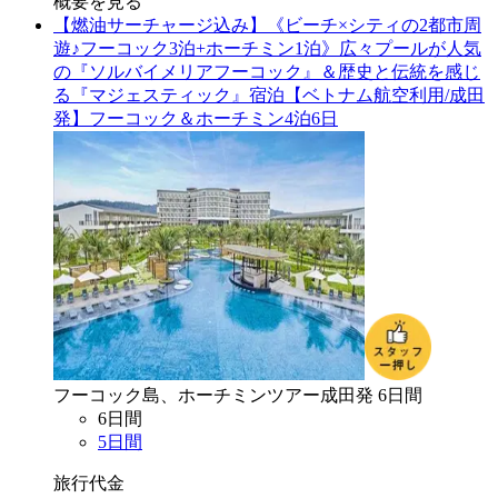
概要を見る
【燃油サーチャージ込み】《ビーチ×シティの2都市周
遊♪フーコック3泊+ホーチミン1泊》広々プールが人気
の『ソルバイメリアフーコック』＆歴史と伝統を感じ
る『マジェスティック』宿泊【ベトナム航空利用/成田
発】フーコック＆ホーチミン4泊6日
フーコック島、ホーチミン
ツアー
成田
発
6
日間
6
日間
5
日間
旅行代金