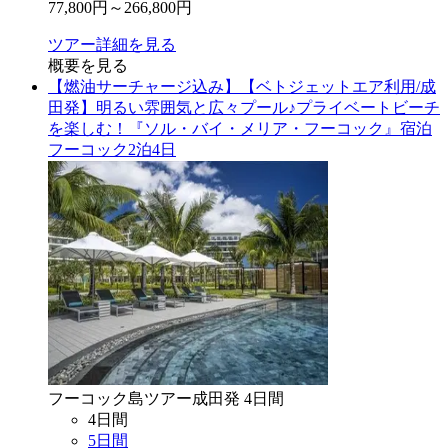
77,800
円～
266,800
円
ツアー詳細を見る
概要を見る
【燃油サーチャージ込み】【ベトジェットエア利用/成
田発】明るい雰囲気と広々プール♪プライベートビーチ
を楽しむ！『ソル・バイ・メリア・フーコック』宿泊
フーコック2泊4日
フーコック島
ツアー
成田
発
4
日間
4
日間
5
日間