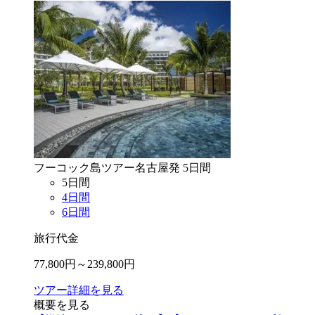
フーコック島
ツアー
名古屋
発
5
日間
5
日間
4
日間
6
日間
旅行代金
77,800
円～
239,800
円
ツアー詳細を見る
概要を見る