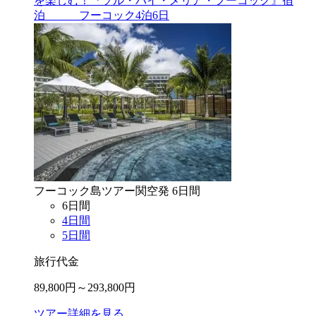
を楽しむ！『ソル・バイ・メリア・フーコック』宿
泊 フーコック4泊6日
フーコック島
ツアー
関空
発
6
日間
6
日間
4
日間
5
日間
旅行代金
89,800
円～
293,800
円
ツアー詳細を見る