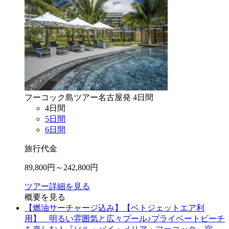
フーコック島
ツアー
名古屋
発
4
日間
4
日間
5
日間
6
日間
旅行代金
89,800
円～
242,800
円
ツアー詳細を見る
概要を見る
【燃油サーチャージ込み】【ベトジェットエア利
用】 明るい雰囲気と広々プール♪プライベートビーチ