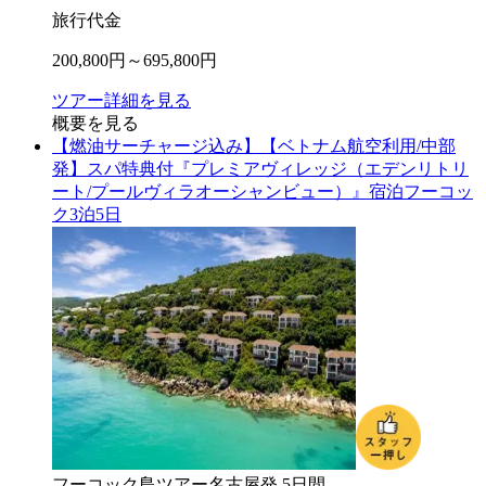
旅行代金
200,800
円～
695,800
円
ツアー詳細を見る
概要を見る
【燃油サーチャージ込み】【ベトナム航空利用/中部
発】スパ特典付『プレミアヴィレッジ（エデンリトリ
ート/プールヴィラオーシャンビュー）』宿泊フーコッ
ク3泊5日
フーコック島
ツアー
名古屋
発
5
日間