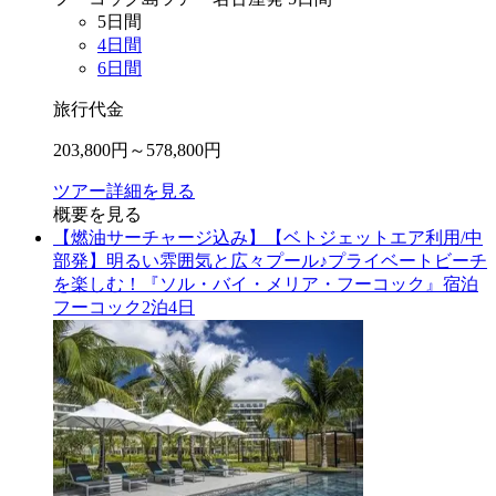
5
日間
4
日間
6
日間
旅行代金
203,800
円～
578,800
円
ツアー詳細を見る
概要を見る
【燃油サーチャージ込み】【ベトジェットエア利用/中
部発】明るい雰囲気と広々プール♪プライベートビーチ
を楽しむ！『ソル・バイ・メリア・フーコック』宿泊
フーコック2泊4日