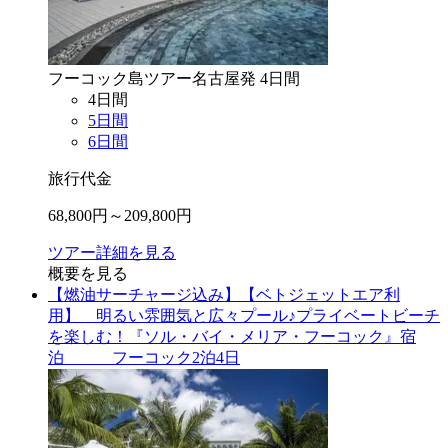
フーコック島
ツアー
名古屋
発
4
日間
4
日間
5
日間
6
日間
旅行代金
68,800
円～
209,800
円
ツアー詳細を見る
概要を見る
【燃油サーチャージ込み】【ベトジェットエア利
用】 明るい雰囲気と広々プール♪プライベートビーチ
を楽しむ！『ソル・バイ・メリア・フーコック』宿
泊 フーコック2泊4日