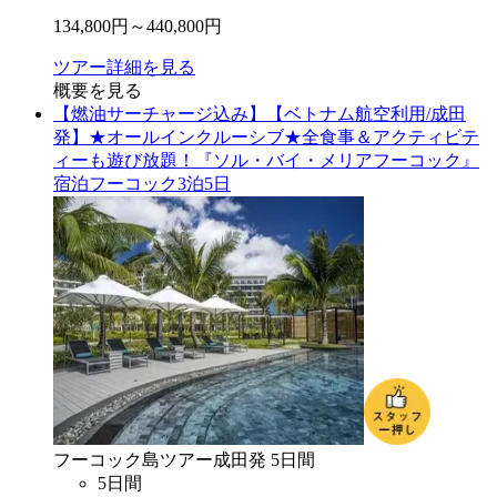
134,800
円～
440,800
円
ツアー詳細を見る
概要を見る
【燃油サーチャージ込み】【ベトナム航空利用/成田
発】★オールインクルーシブ★全食事＆アクティビテ
ィーも遊び放題！『ソル・バイ・メリアフーコック』
宿泊フーコック3泊5日
フーコック島
ツアー
成田
発
5
日間
5
日間