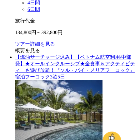
4
日間
6
日間
旅行代金
134,800
円～
392,800
円
ツアー詳細を見る
概要を見る
【燃油サーチャージ込み】【ベトナム航空利用/中部
発】★オールインクルーシブ★全食事＆アクティビテ
ィーも遊び放題！『ソル・バイ・メリアフーコック』
宿泊フーコック3泊5日