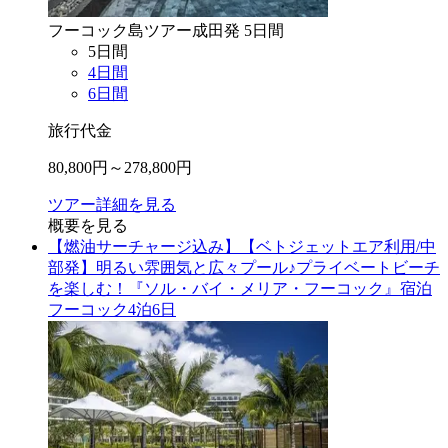
フーコック島
ツアー
成田
発
5
日間
5
日間
4
日間
6
日間
旅行代金
80,800
円～
278,800
円
ツアー詳細を見る
概要を見る
【燃油サーチャージ込み】【ベトジェットエア利用/中
部発】明るい雰囲気と広々プール♪プライベートビーチ
を楽しむ！『ソル・バイ・メリア・フーコック』宿泊
フーコック4泊6日