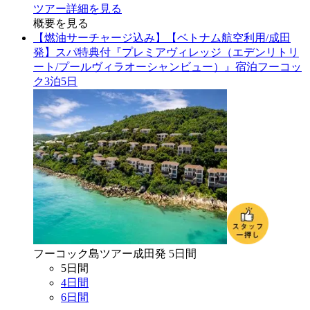
ツアー詳細を見る
概要を見る
【燃油サーチャージ込み】【ベトナム航空利用/成田
発】スパ特典付『プレミアヴィレッジ（エデンリトリ
ート/プールヴィラオーシャンビュー）』宿泊フーコッ
ク3泊5日
フーコック島
ツアー
成田
発
5
日間
5
日間
4
日間
6
日間