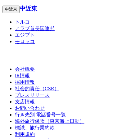
中近東
中近東
トルコ
アラブ首長国連邦
エジプト
モロッコ
会社概要
IR情報
採用情報
社会的責任（CSR）
プレスリリース
支店情報
お問い合わせ
行き先別 電話番号一覧
海外旅行保険（東京海上日動）
標識、旅行業約款
利用規約