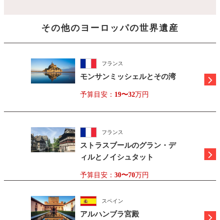
その他の
ヨーロッパ
の世界遺産
フランス
モンサンミッシェルとその湾
予算目安：
19〜32
万円
フランス
ストラスブールのグラン・デ
ィルとノイシュタット
予算目安：
30〜70
万円
スペイン
アルハンブラ宮殿