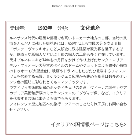
Historic Centre of Florence
登録年
1982年
分類
文化遺産
ルネサンス時代の建築や芸術で名高いトスカーナ地方の古都。当時の風
情をふんだんに残した街並みには、650年以上も市民の足を支える橋
「ポンテ・ヴェッキオ」など人類史に残る建築が観光客を魅了するほ
か、皮職人や紙職人などいぶし銀の職人の工房も多く存在しています。
天才ブルネレスキが14年もの月日をかけて作り上げたサンタ・マリア・
デル・フィオーレ大聖堂のタイルのドームやジョットによる鐘楼が特徴
のドゥオーモ(大聖堂)は、映画やドラマにもたびたび登場するフィレン
ツェを代表する光景。ミケランジェロ広場から眺める夜景は数多のオレ
ンジ色の照明に彩られとてもロマンチックです。
ウフィツィ美術館所蔵のボッティチェリの名画「ヴィーナス誕生」やア
カデミア美術館所蔵のミケランジェロの「ダヴィデ像」など、イタリア
を代表する芸術に出会える街でもあります。
フィレンツェ歴史地区への旅行・ツアーのことなら旅工房にお問い合わ
せください。
イタリアの国情報ページはこちら