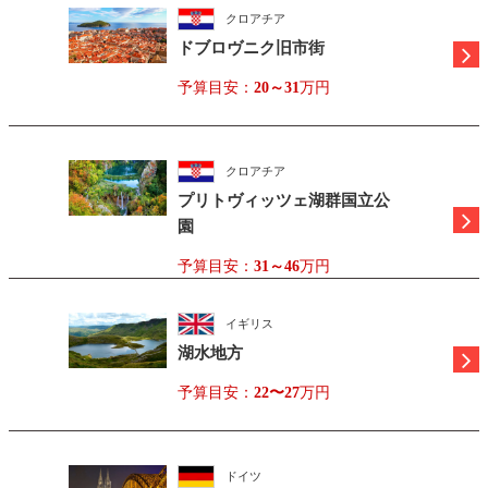
クロアチア
ドブロヴニク旧市街
予算目安：
20～31
万円
クロアチア
プリトヴィッツェ湖群国立公
園
予算目安：
31～46
万円
イギリス
湖水地方
予算目安：
22〜27
万円
ドイツ