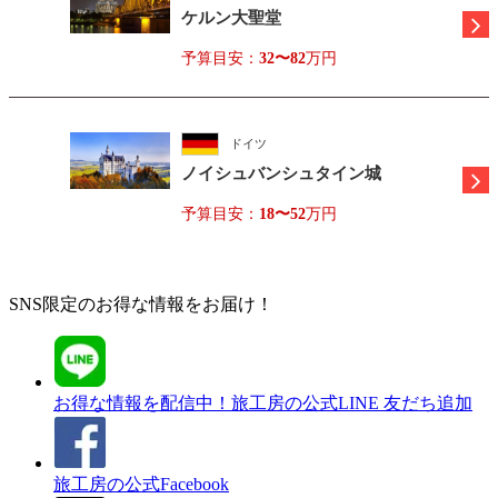
ケルン大聖堂
予算目安：
32〜82
万円
ドイツ
ノイシュバンシュタイン城
予算目安：
18〜52
万円
SNS限定のお得な情報をお届け！
お得な情報を配信中！
旅工房の公式LINE 友だち追加
旅工房の公式Facebook