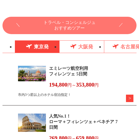
トラベル・コンシェルジュ
おすすめツアー
東京発
大阪発
名古屋
エミレーツ航空利用
フィレンツェ 5日間
194,800
353,800
円～
円
市内3つ星以上のホテル宿泊指定！
人気No.1！
ローマ＋フィレンツェ＋ベネチア 7
日間
269,800
659,800
円～
円