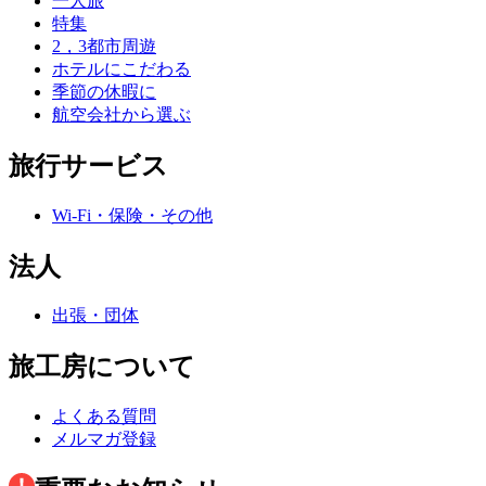
一人旅
特集
2，3都市周遊
ホテルにこだわる
季節の休暇に
航空会社から選ぶ
旅行サービス
Wi-Fi・保険・その他
法人
出張・団体
旅工房について
よくある質問
メルマガ登録