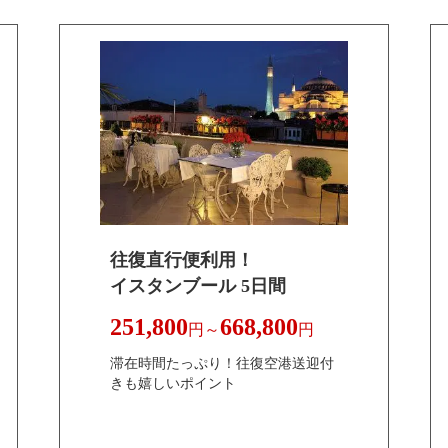
往復直行便利用！
イスタンブール 5日間
251,800
668,800
円～
円
滞在時間たっぷり！往復空港送迎付
きも嬉しいポイント