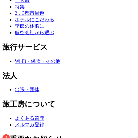
一人旅
特集
2，3都市周遊
ホテルにこだわる
季節の休暇に
航空会社から選ぶ
旅行サービス
Wi-Fi・保険・その他
法人
出張・団体
旅工房について
よくある質問
メルマガ登録