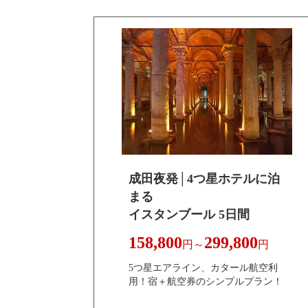
成田夜発│4つ星ホテルに泊
まる
イスタンブール 5日間
158,800
299,800
円～
円
5つ星エアライン、カタール航空利
用！宿＋航空券のシンプルプラン！