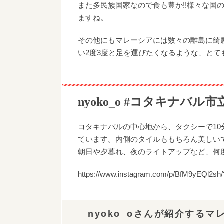
また多民族国家なので食も豊か!!様々な国
ますね。
その他にもマレーシアには数々の離島に綺
い2度3度と足を運びたくなるような、とて
nyoko_o #コタキナバル
コタキナバルの中心地から、タクシーで1
ています。内側のタイルももちろん美しい
朝日や夕暮れ、夜のライトアップなど、何
https://www.instagram.com/p/BfM9yEQl2sh
nyoko_oさんが紹介する