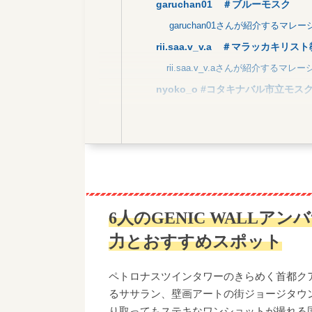
garuchan01 ＃ブルーモスク
garuchan01さんが紹介するマレ
rii.saa.v_v.a ＃マラッカキリス
rii.saa.v_v.aさんが紹介するマレ
nyoko_o #コタキナバル市立モス
nyoko_oさんが紹介するマレーシ
miku_n724 ＃ペトロナスツイン
miku_n724さんが紹介するマレー
aichaaan_xo ＃The Toast Co.
aichaaan_xo さんが紹介するマ
6人のGENIC WALL
peyuri_20 ＃コタキナバル
力とおすすめスポット
peyuri_20さんが紹介するマレー
書ききれないほどの魅力が眠るマレ
ペトロナスツインタワーのきらめく首都ク
るササラン、壁画アートの街ジョージタウ
り取ってもステキなワンショットが撮れる