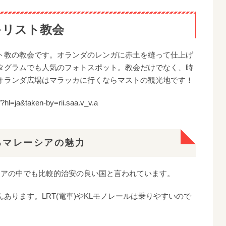
ッカキリスト教会
ト教の教会です。オランダのレンガに赤土を縫って仕上げ
タグラムでも人気のフォトスポット。教会だけでなく、時
オランダ広場はマラッカに行くならマストの観光地です！
hl=ja&taken-by=rii.saa.v_v.a
介するマレーシアの魅力
ジアの中でも比較的治安の良い国と言われています。
あります。LRT(電車)やKLモノレールは乗りやすいので