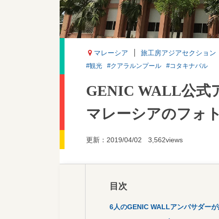
マレーシア
旅工房アジアセクション
#観光
#クアラルンプール
#コタキナバル
GENIC WALL
マレーシアのフォト
更新：2019/04/02
3,562views
目次
6人のGENIC WALLアンバサ