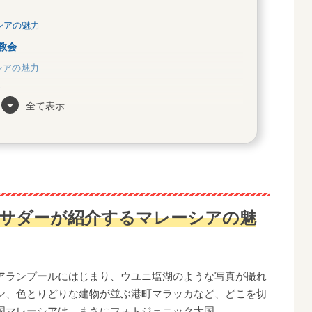
ーシアの魅力
ト教会
ーシアの魅力
ク
全て表示
アの魅力
タワー
シアの魅力
レーシアの魅力
アンバサダーが紹介するマレーシアの魅
シアの魅力
ーシア
アランプールにはじまり、ウユニ塩湖のような写真が撮れ
ン、色とりどりな建物が並ぶ港町マラッカなど、どこを切
国マレーシアは、まさにフォトジェニック大国。