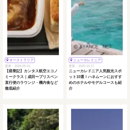
オーストラリア
ニューカレドニア
更新：2026.05.01
更新：2025.10.17
【搭乗記】カンタス航空エコノ
ニューカレドニア人気観光スポ
ミークラス｜成田〜ブリスベン
ット10選！ハネムーンにおすす
直行便のラウンジ・機内食など
めのホテルやモデルコースも紹
徹底紹介
介