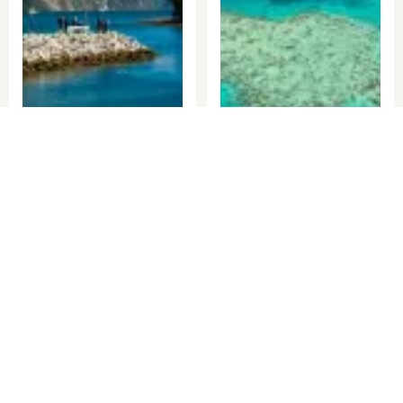
ニュージーランド
オーストラリア
更新：2025.08.18
更新：2026.06.16
ニュージーランド「観光スポッ
【宝石の海】グレートバリアリ
ト・ベスト10」美しき大自然！2
ーフは行く価値あり！魅力を徹
つの島から成る国の名物は？
底解明～シュノーケル・ダイビ
ングスポットも紹...
次へ >
PICK UP