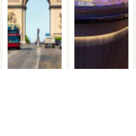
フランス
フランス
更新：2026.03.25
更新：2026.01.12
【2026年最新】フランス旅行を
【搭乗記】エミレーツ航空A380
快適に！持ち物リスト＆現地事
ビジネスクラスでフランス・ニ
情
ースへ｜人気の機内ラウンジ・
機内食を体験