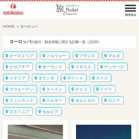
HOME
ヨーロッパ
ヨーロッパ
の旅行・観光情報に関する記事一覧（212件）
オーストリア
ノルウェー
フランス
マルタ
クロアチア
ポーランド
イギリス
デンマーク
イタリア
オランダ
ギリシャ
スイス
スウェーデン
スペイン
チェコ
ドイツ
フィンランド
ベルギー
ポルトガル
ロシア
エストニア
セルビア