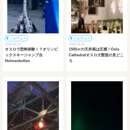
ノルウェー
ノルウェー
2020.04.22
2020.04.09
オスロで恐怖体験！？オリンピ
1500㎡の天井画は圧感！Oslo
ックスキージャンプ台
Cathedralオスロ大聖堂の見どこ
Holmenkollen
ろ