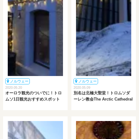
ノルウェー
ノルウェー
2020.05.20
2020.05.09
オーロラ観光のついでに！トロ
別名は北極大聖堂！トロムソダ
ムソ1日観光おすすめスポット
ーレン教会The Arctic Cathedral