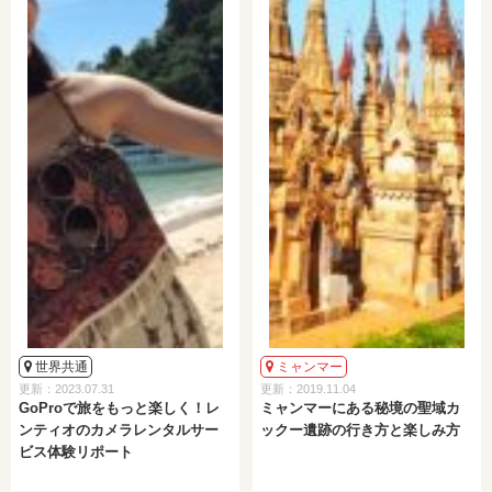
世界共通
ミャンマー
更新：2023.07.31
更新：2019.11.04
GoProで旅をもっと楽しく！レ
ミャンマーにある秘境の聖域カ
ンティオのカメラレンタルサー
ックー遺跡の行き方と楽しみ方
ビス体験リポート