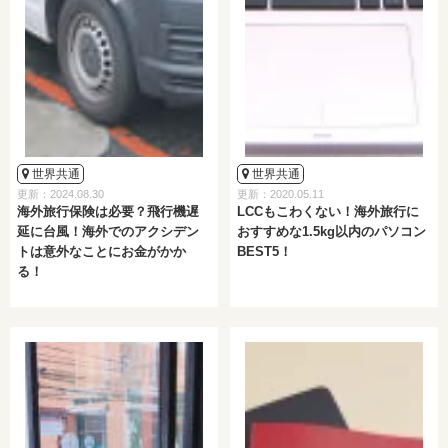
世界共通
世界共通
更新：2024.08.30
更新：2020.05.11
海外旅行保険は必要？飛行機遅
LCCもこわくない！海外旅行に
延に台風！海外でのアクシデン
おすすめな1.5kg以内のパソコン
トは意外なことにお金がかか
BEST5！
る！