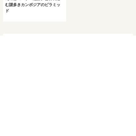
む謎多きカンボジアのピラミッ
ド
旅工房がカンボジア旅行をサポートします。
カンボジア旅行・ツアー情報を見る
PICK UP
カンボジアのピックアップ
LCCもこわくない！海外旅行におすすめな