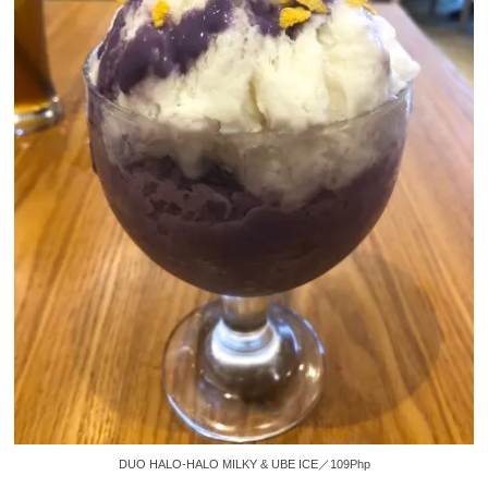
DUO HALO-HALO MILKY & UBE ICE／109Php