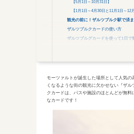
【5月1日～10月31日】
【1月1日～4月30日と11月1日～12
観光の前に！ザルツブルク駅で済ま
ザルツブルクカードの使い方
ザルツブルグカードを使って1日で
【モーツァルトの生家】
【ゲトライデガッセ通り】
【モーツァルト広場】
【ホーエンザルツブルク城】
モーツァルトが誕生した場所として人気の
【ザルツブルク大聖堂】
くなるような街の観光に欠かせない『ザル
クカードは、バスや施設のほとんどが無料
【ミラベル宮殿】
なカードです！
【モーツァルトの住居】