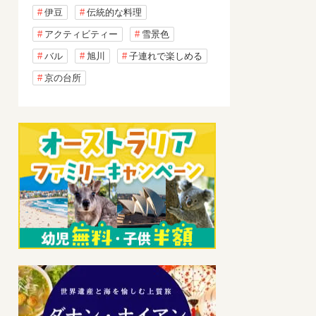
伊豆
伝統的な料理
アクティビティー
雪景色
バル
旭川
子連れで楽しめる
京の台所