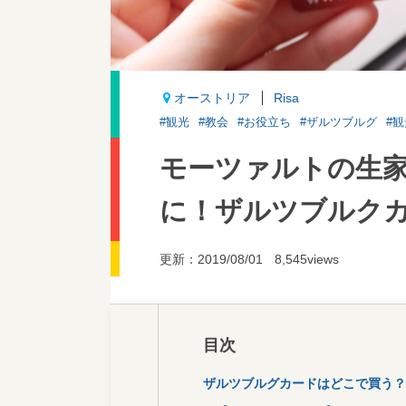
オーストリア
Risa
#観光
#教会
#お役立ち
#ザルツブルグ
#
モーツァルトの生
に！ザルツブルク
更新：2019/08/01
8,545views
目次
ザルツブルグカードはどこで買う？