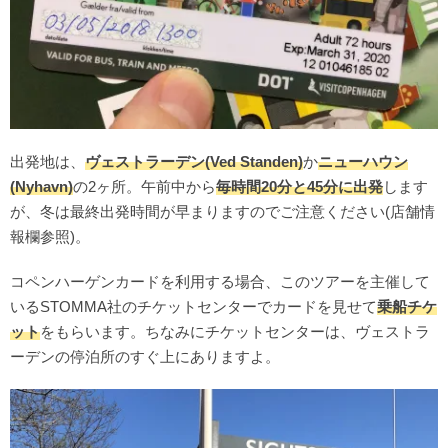
出発地は、
ヴェストラーデン(Ved Standen)
か
ニューハウン
(Nyhavn)
の2ヶ所。午前中から
毎時間20分と45分に出発
します
が、冬は最終出発時間が早まりますのでご注意ください(店舗情
報欄参照)。
コペンハーゲンカードを利用する場合、このツアーを主催して
いるSTOMMA社のチケットセンターでカードを見せて
乗船チケ
ット
をもらいます。ちなみにチケットセンターは、ヴェストラ
ーデンの停泊所のすぐ上にありますよ。