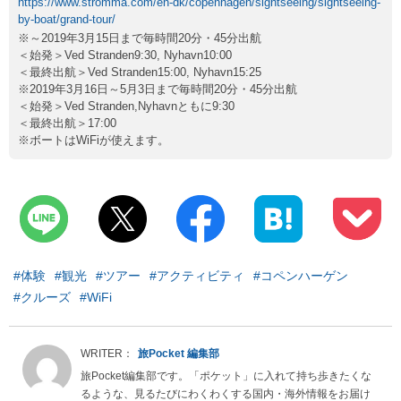
https://www.stromma.com/en-dk/copenhagen/sightseeing/sightseeing-
by-boat/grand-tour/
※～2019年3月15日まで毎時間20分・45分出航
＜始発＞Ved Stranden9:30, Nyhavn10:00
＜最終出航＞Ved Stranden15:00, Nyhavn15:25
※2019年3月16日～5月3日まで毎時間20分・45分出航
＜始発＞Ved Stranden,Nyhavnともに9:30
＜最終出航＞17:00
※ボートはWiFiが使えます。
#体験
#観光
#ツアー
#アクティビティ
#コペンハーゲン
#クルーズ
#WiFi
旅Pocket 編集部
旅Pocket編集部です。「ポケット」に入れて持ち歩きたくな
るような、見るたびにわくわくする国内・海外情報をお届け