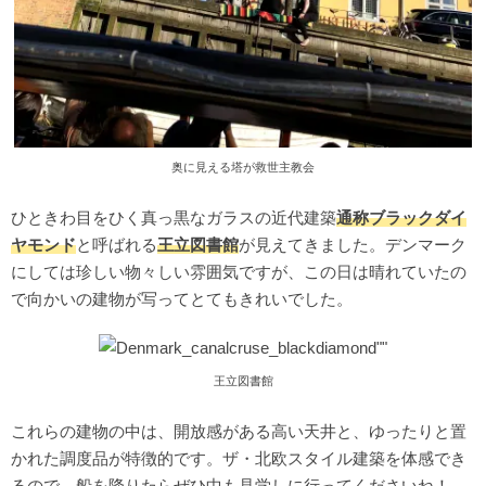
奥に見える塔が救世主教会
ひときわ目をひく真っ黒なガラスの近代建築
通称ブラックダイ
ヤモンド
と呼ばれる
王立図書館
が見えてきました。デンマーク
にしては珍しい物々しい雰囲気ですが、この日は晴れていたの
で向かいの建物が写ってとてもきれいでした。
王立図書館
これらの建物の中は、開放感がある高い天井と、ゆったりと置
かれた調度品が特徴的です。ザ・北欧スタイル建築を体感でき
るので、船を降りたらぜひ中も見学しに行ってくださいね！