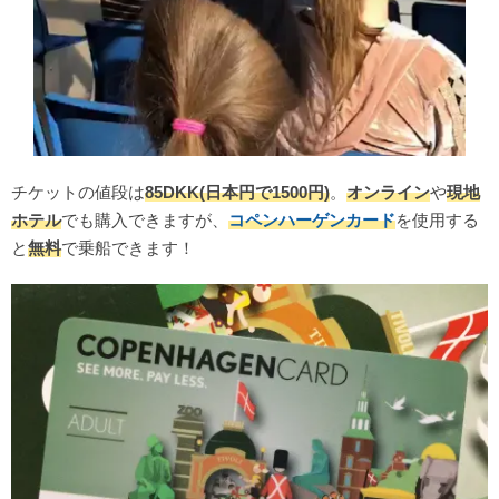
チケットの値段は
85DKK(日本円で1500円)
。
オンライン
や
現地
ホテル
でも購入できますが、
コペンハーゲンカード
を使用する
と
無料
で乗船できます！