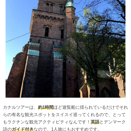
カナルツアーは、
約1時間
ほど遊覧船に揺られているだけでそれ
らの有名な観光スポットをスイスイ巡ってくれるので、とって
もラクチンな観光アクティビティなんです！
英語
とデンマーク
語の
ガイド付き
なので、1人旅にもおすすめです。