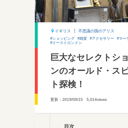
イギリス
不思議の国のアリス
#ショッピング
#雑貨
#アクセサリー
#マー
#イーストロンドン
巨大なセレクトシ
ンのオールド・ス
ト探検！
更新：2019/09/15
5,014views
目次