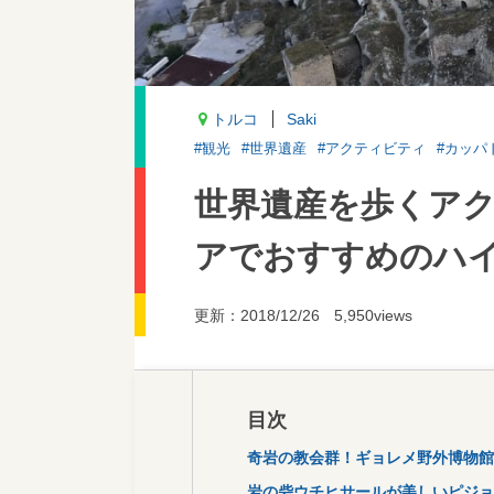
トルコ
Saki
#観光
#世界遺産
#アクティビティ
#カッパ
世界遺産を歩くア
アでおすすめのハイ
更新：2018/12/26
5,950views
目次
奇岩の教会群！ギョレメ野外博物館(Gore
岩の砦ウチヒサールが美しいピジョンバレ