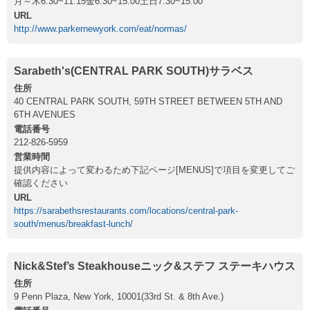
月～木6:30~11:15金6:30~15:00土日7:30~15:00
URL
http://www.parkernewyork.com/eat/normas/
Sarabeth's(CENTRAL PARK SOUTH)サラベス
住所
40 CENTRAL PARK SOUTH, 59TH STREET BETWEEN 5TH AND
6TH AVENUES
電話番号
212-826-5959
営業時間
提供内容によって変わるため下記ページ[MENUS]で項目を変更してご
確認ください
URL
https://sarabethsrestaurants.com/locations/central-park-
south/menus/breakfast-lunch/
Nick&Stef’s Steakhouseニック&ステフ ステーキハウス
住所
9 Penn Plaza, New York, 10001(33rd St. & 8th Ave.)