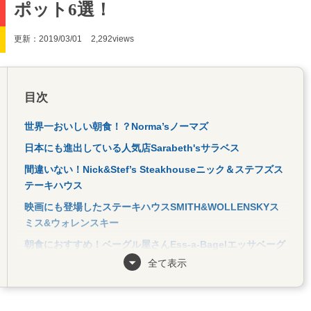
ポット6選！
更新：2019/03/01
2,292views
目次
世界一おいしい朝食！？Norma’sノーマズ
日本にも進出している人気店Sarabeth'sサラベス
間違いない！Nick&Stef’s Steakhouseニック＆ステフズス
テーキハウス
映画にも登場したステーキハウスSMITH&WOLLENSKYス
ミス&ウォレンスキー
朝食におすすめ！ベーグル屋さんEss-a-Bagelエッサベーグ
ルへ
全て表示
おみやげに◎！Mast Brothers Chocolateマストブラザー
スチョコレート