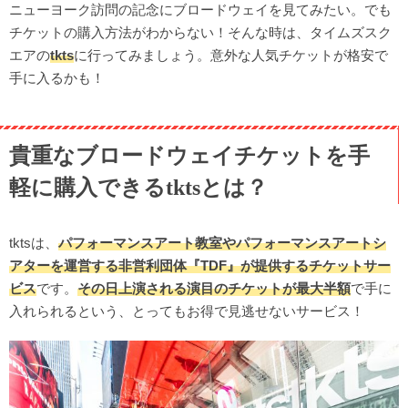
ニューヨーク訪問の記念にブロードウェイを見てみたい。でも
チケットの購入方法がわからない！そんな時は、タイムズスク
エアの
tkts
に行ってみましょう。意外な人気チケットが格安で
手に入るかも！
貴重なブロードウェイチケットを手
軽に購入できるtktsとは？
tktsは、
パフォーマンスアート教室やパフォーマンスアートシ
アターを運営する非営利団体『TDF』が提供するチケットサー
ビス
です。
その日上演される演目のチケットが
最大半額
で手に
入れられるという、とってもお得で見逃せないサービス！