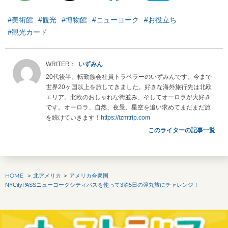
#美術館
#観光
#博物館
#ニューヨーク
#お役立ち
#観光カード
いずみん
20代後半、転勤族会社員トラベラーのいずみんです。今まで
世界20ヶ国以上を旅してきました。好きな海外旅行先は北欧
エリア。北欧のおしゃれな街並み、そしてオーロラが大好き
です。オーロラ、自然、夜景、星空を追い求めてまだまだ旅
を続けていきます！
https://izmtrip.com
このライターの記事一覧
HOME
北アメリカ
アメリカ合衆国
NYCityPASSニューヨークシティパスを使って3泊5日の弾丸旅にチャレンジ！