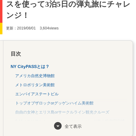
スを使って3泊5日の弾丸旅にチャレ
ンジ！
更新：2019/08/01
3,604views
目次
NY CityPASSとは？
アメリカ自然史博物館
メトロポリタン美術館
エンパイアステートビル
トップオブザロックorグッゲンハイム美術館
自由の女神とエリス島orサークルライン観光クルーズ
9.11メモリアルミュージアムorイントレピッド海上航空宇宙博
全て表示
物館