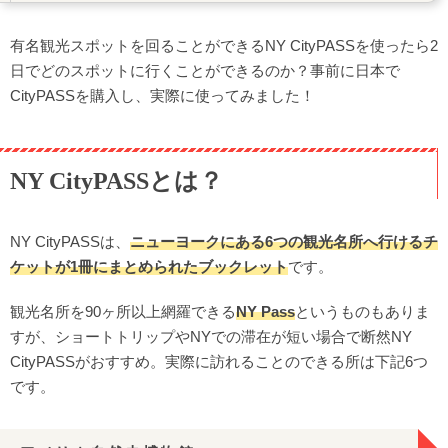
地上300m以上の高さから見下ろすNYの絶景！
初めてのNYでは外せない！自由の女神
有名観光スポットを回ることができるNY CityPASSを使ったら2
映画の舞台になったアメリカ自然史博物館
日でどのスポットに行くことができるのか？事前に日本で
CityPASSを購入し、実際に使ってみました！
実際いくらお得なの？
NY CityPASSとは？
NY CityPASSは、
ニューヨークにある6つの観光名所へ行けるチ
ケットが1冊にまとめられたブックレット
です。
観光名所を90ヶ所以上網羅できる
NY Pass
というものもありま
すが、ショートトリップやNYでの滞在が短い場合で断然NY
CityPASSがおすすめ。実際に訪れることのできる所は下記6つ
です。