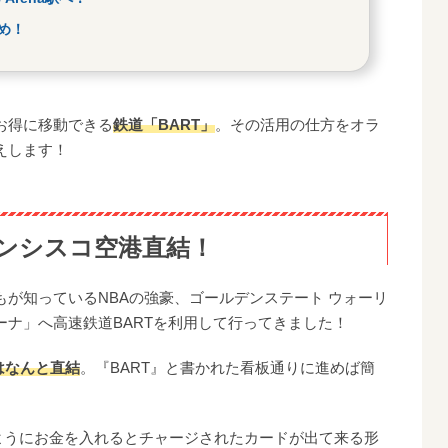
め！
お得に移動できる
鉄道「BART」
。その活用の仕方をオラ
えします！
ランシスコ空港直結！
が知っているNBAの強豪、ゴールデンステート ウォーリ
ナ」へ高速鉄道BARTを利用して行ってきました！
はなんと直結
。『BART』と書かれた看板通りに進めば簡
O」のようにお金を入れるとチャージされたカードが出て来る形