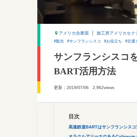
アメリカ合衆国
旅工房アメリカセク
#観光
#サンフランシスコ
#お役立ち
#交通
サンフランシスコ
BART活用方法
更新：2019/07/06
2,962views
目次
高速鉄道BARTはサンフランシス
オラクルアリーナのあるColiseum /