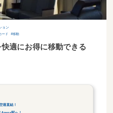
ション
カード
#移動
を快適にお得に移動できる
コ空港直結！
 Arena駅へ！