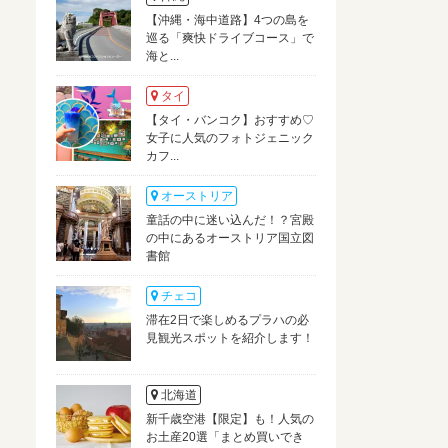
【沖縄・海中道路】4つの島を
巡る「爽快ドライブコース」で
海と...
タイ
【タイ・バンコク】おすすめ♡
女子に人気のフォトジェニック
カフ...
オーストリア
童話の中に迷い込んだ！？宮殿
の中にあるオーストリア国立図
書館
チェコ
滞在2日で楽しめるプラハの必
見観光スポットを紹介します！
北海道
新千歳空港【限定】も！人気の
お土産20選「まとめ買いでき