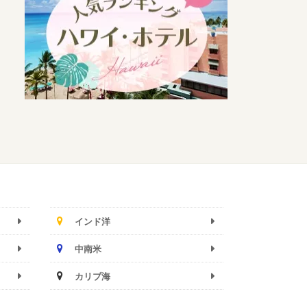
インド洋
中南米
カリブ海