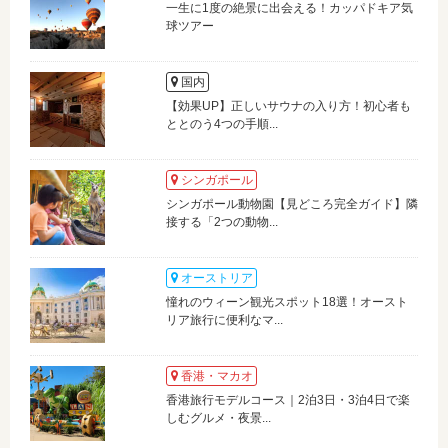
一生に1度の絶景に出会える！カッパドキア気
球ツアー
国内
【効果UP】正しいサウナの入り方！初心者も
ととのう4つの手順...
シンガポール
シンガポール動物園【見どころ完全ガイド】隣
接する「2つの動物...
オーストリア
憧れのウィーン観光スポット18選！オースト
リア旅行に便利なマ...
香港・マカオ
香港旅行モデルコース｜2泊3日・3泊4日で楽
しむグルメ・夜景...