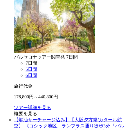
バルセロナ
ツアー
関空
発
7
日間
7
日間
5
日間
6
日間
旅行代金
176,800
円～
440,800
円
ツアー詳細を見る
概要を見る
【燃油サーチャージ込み】【大阪夕方発/カタール航
空】 《ゴシック地区、ランブラス通り徒歩3分『バル