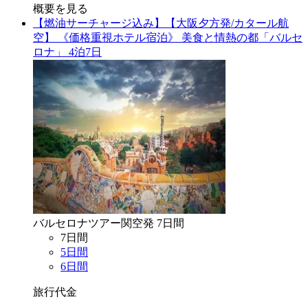
概要を見る
【燃油サーチャージ込み】【大阪夕方発/カタール航
空】 《価格重視ホテル宿泊》 美食と情熱の都「バルセ
ロナ」 4泊7日
バルセロナ
ツアー
関空
発
7
日間
7
日間
5
日間
6
日間
旅行代金