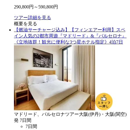
290,800
円～
590,800
円
ツアー詳細を見る
概要を見る
【燃油サーチャージ込み】【フィンエアー利用】スペ
イン人気の2都市周遊『マドリード』&『バルセロナ』
《立地抜群！観光に便利な3つ星ホテル指定》4泊7日
マドリード、バルセロナ
ツアー
大阪(伊丹)・大阪(関空)
発
7
日間
7
日間