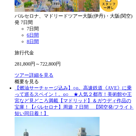
バルセロナ、マドリード
ツアー
大阪(伊丹)・大阪(関空)
発
7
日間
7
日間
6
日間
8
日間
旅行代金
281,800
円～
722,800
円
ツアー詳細を見る
概要を見る
【燃油サーチャージ込み】○o。高速鉄道《AVE》に乗
って巡るスペイン！。o○ ★人気２都市！美術館や王
宮など見どころ満載【マドリッド】＆ガウディ作品の
宝庫！【バルセロナ】周遊 ７日間 【関空発/フライト
短い同日着！】