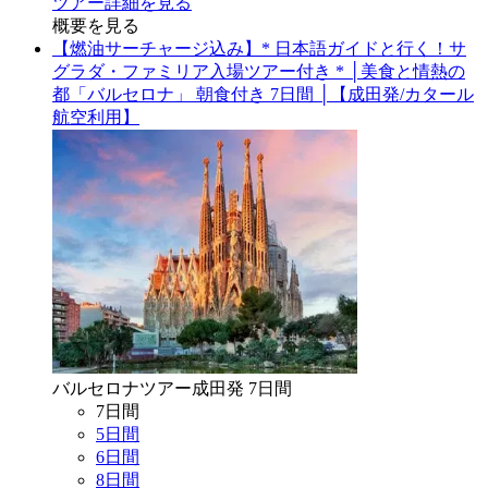
ツアー詳細を見る
概要を見る
【燃油サーチャージ込み】* 日本語ガイドと行く！サ
グラダ・ファミリア入場ツアー付き * │美食と情熱の
都「バルセロナ」 朝食付き 7日間 │【成田発/カタール
航空利用】
バルセロナ
ツアー
成田
発
7
日間
7
日間
5
日間
6
日間
8
日間