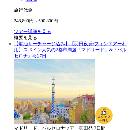
旅行代金
248,800
円～
590,800
円
ツアー詳細を見る
概要を見る
【燃油サーチャージ込み】【羽田夜発/フィンエアー利
用】スペイン人気の2都市周遊『マドリード』&『バル
セロナ』4泊7日
マドリード、バルセロナ
ツアー
羽田
発
7
日間