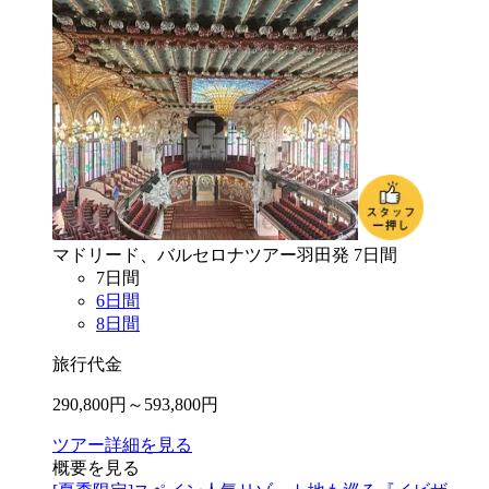
マドリード、バルセロナ
ツアー
羽田
発
7
日間
7
日間
6
日間
8
日間
旅行代金
290,800
円～
593,800
円
ツアー詳細を見る
概要を見る