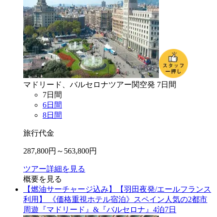
マドリード、バルセロナ
ツアー
関空
発
7
日間
7
日間
6
日間
8
日間
旅行代金
287,800
円～
563,800
円
ツアー詳細を見る
概要を見る
【燃油サーチャージ込み】【羽田夜発/エールフランス
利用】 《価格重視ホテル宿泊》スペイン人気の2都市
周遊『マドリード』&『バルセロナ』4泊7日