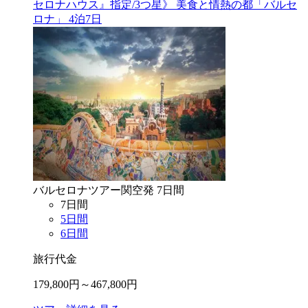
セロナハウス』指定/3つ星》 美食と情熱の都「バルセ
ロナ」 4泊7日
バルセロナ
ツアー
関空
発
7
日間
7
日間
5
日間
6
日間
旅行代金
179,800
円～
467,800
円