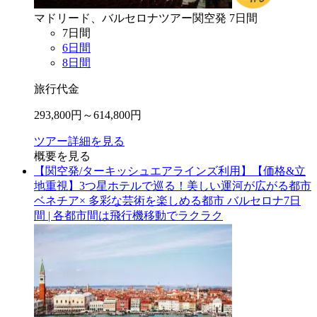
マドリード、バルセロナ
ツアー
関空
発
7
日間
7
日間
6
日間
8
日間
旅行代金
293,800
円～
614,800
円
ツアー詳細を見る
概要を見る
【関空発/ターキッシュエアラインズ利用】【価格&立
地重視】3つ星ホテルで巡る！美しい運河が広がる都市
ベネチア× 多彩な芸術を楽しめる都市 バルセロナ7日
間 | 各都市間は飛行機移動でラクラク