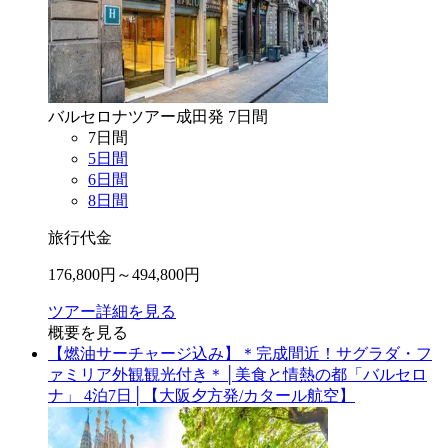
バルセロナ
ツアー
成田
発
7
日間
7
日間
5
日間
6
日間
8
日間
旅行代金
176,800
円～
494,800
円
ツアー詳細を見る
概要を見る
【燃油サーチャージ込み】＊完成間近！サグラダ・フ
ァミリア外観観光付き＊│美食と情熱の都「バルセロ
ナ」 4泊7日│【大阪夕方発/カタール航空】