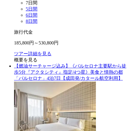
7
日間
5
日間
6
日間
8
日間
旅行代金
185,800
円～
530,800
円
ツアー詳細を見る
概要を見る
【燃油サーチャージ込み】《バルセロナ主要駅から徒
歩5分『アクタシティ』指定/4つ星》美食と情熱の都
「バルセロナ」4泊7日【成田発/カタール航空利用】