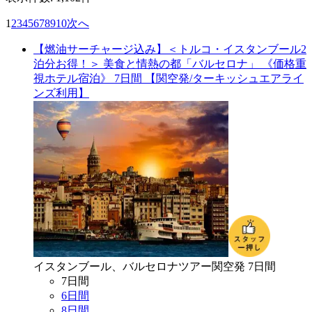
1
2
3
4
5
6
7
8
9
10
次へ
【燃油サーチャージ込み】＜トルコ・イスタンブール2
泊分お得！＞ 美食と情熱の都「バルセロナ」 《価格重
視ホテル宿泊》 7日間 【関空発/ターキッシュエアライ
ンズ利用】
イスタンブール、バルセロナ
ツアー
関空
発
7
日間
7
日間
6
日間
8
日間