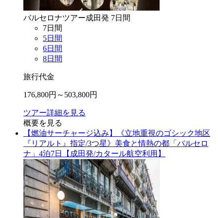
バルセロナ
ツアー
成田
発
7
日間
7
日間
5
日間
6
日間
8
日間
旅行代金
176,800
円～
503,800
円
ツアー詳細を見る
概要を見る
【燃油サーチャージ込み】《立地重視のゴシック地区
『リアルト』指定/3つ星》美食と情熱の都「バルセロ
ナ」4泊7日【成田発/カタール航空利用】