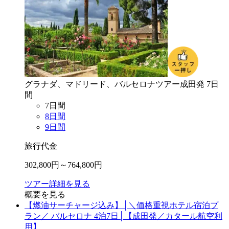
グラナダ、マドリード、バルセロナ
ツアー
成田
発
7
日
間
7
日間
8
日間
9
日間
旅行代金
302,800
円～
764,800
円
ツアー詳細を見る
概要を見る
【燃油サーチャージ込み】│＼価格重視ホテル宿泊プ
ラン／ バルセロナ 4泊7日│【成田発／カタール航空利
用】