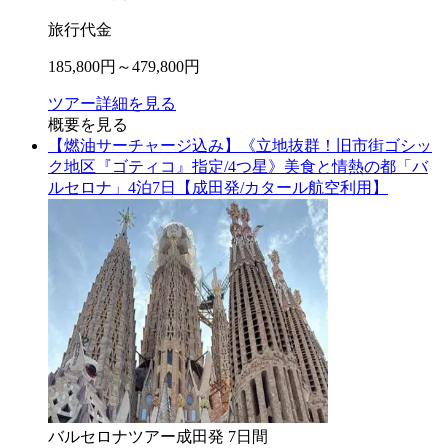
旅行代金
185,800
円～
479,800
円
ツアー詳細を見る
概要を見る
【燃油サーチャージ込み】《立地抜群！旧市街ゴシッ
ク地区『ゴティコ』指定/4つ星》美食と情熱の都「バ
ルセロナ」4泊7日【成田発/カタール航空利用】
バルセロナ
ツアー
成田
発
7
日間