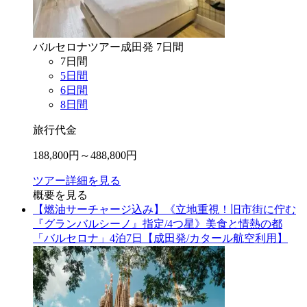
バルセロナ
ツアー
成田
発
7
日間
7
日間
5
日間
6
日間
8
日間
旅行代金
188,800
円～
488,800
円
ツアー詳細を見る
概要を見る
【燃油サーチャージ込み】《立地重視！旧市街に佇む
『グランバルシーノ』指定/4つ星》美食と情熱の都
「バルセロナ」4泊7日【成田発/カタール航空利用】