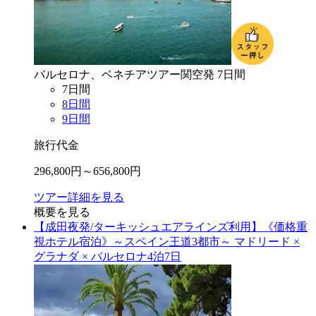
バルセロナ、ベネチア
ツアー
関空
発
7
日間
7
日間
8
日間
9
日間
旅行代金
296,800
円～
656,800
円
ツアー詳細を見る
概要を見る
【成田夜発/ターキッシュエアラインズ利用】《価格重
視ホテル宿泊》～スペイン王道3都市～ マドリード ×
グラナダ × バルセロナ4泊7日