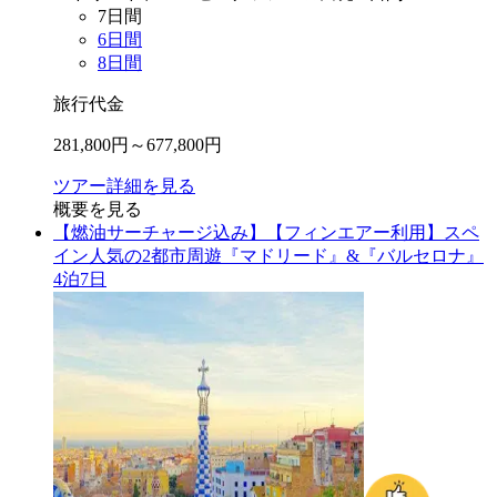
7
日間
6
日間
8
日間
旅行代金
281,800
円～
677,800
円
ツアー詳細を見る
概要を見る
【燃油サーチャージ込み】【フィンエアー利用】スペ
イン人気の2都市周遊『マドリード』&『バルセロナ』
4泊7日