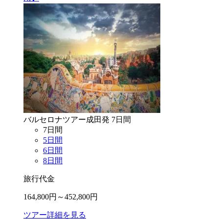
バルセロナ
ツアー
成田
発
7
日間
7
日間
5
日間
6
日間
8
日間
旅行代金
164,800
円～
452,800
円
ツアー詳細を見る