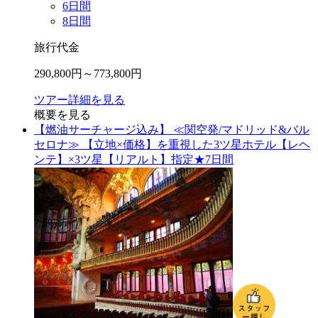
6
日間
8
日間
旅行代金
290,800
円～
773,800
円
ツアー詳細を見る
概要を見る
【燃油サーチャージ込み】 ≪関空発/マドリッド&バル
セロナ≫ 【立地×価格】を重視した3ツ星ホテル【レヘ
ンテ】×3ツ星【リアルト】指定★7日間