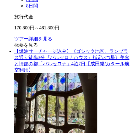
8
日間
旅行代金
170,800
円～
461,800
円
ツアー詳細を見る
概要を見る
【燃油サーチャージ込み】《ゴシック地区、ランブラ
ス通り徒歩3分『バルセロナハウス』指定/3つ星》美食
と情熱の都「バルセロナ」4泊7日【成田発/カタール航
空利用】