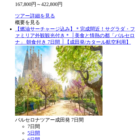
167,800
円～
422,800
円
ツアー詳細を見る
概要を見る
【燃油サーチャージ込み】＊完成間近！サグラダ・フ
ァミリア外観観光付き＊ │美食と情熱の都「バルセロ
ナ」 朝食付き 7日間 │【成田発/カタール航空利用】
バルセロナ
ツアー
成田
発
7
日間
7
日間
5
日間
6
日間