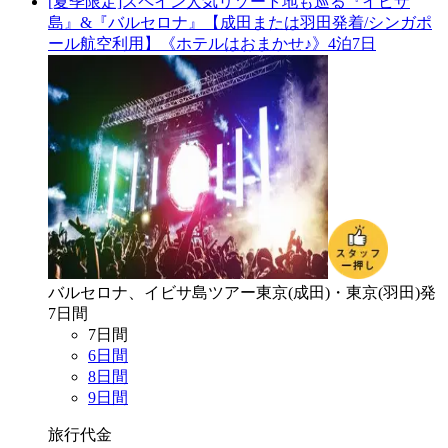
[夏季限定]スペイン人気リゾート地も巡る『イビザ
島』&『バルセロナ』【成田または羽田発着/シンガポ
ール航空利用】《ホテルはおまかせ♪》4泊7日
バルセロナ、イビサ島
ツアー
東京(成田)・東京(羽田)
発
7
日間
7
日間
6
日間
8
日間
9
日間
旅行代金