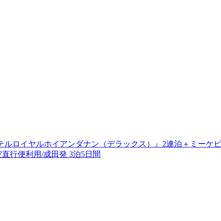
ホテルロイヤルホイアンダナン（デラックス）』2連泊＋ミーケ
行便利用/成田発 3泊5日間