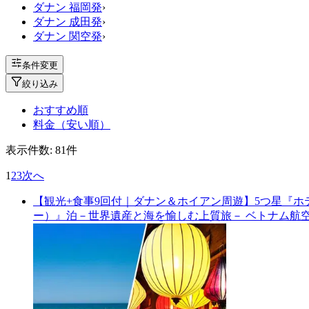
ダナン 福岡発
›
ダナン 成田発
›
ダナン 関空発
›
条件変更
絞り込み
おすすめ順
料金（安い順）
表示件数:
81
件
1
2
3
次へ
【観光+食事9回付｜ダナン＆ホイアン周遊】5つ星『
ー）』泊－世界遺産と海を愉しむ上質旅－ ベトナム航空直