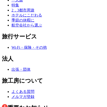
一人旅
特集
2，3都市周遊
ホテルにこだわる
季節の休暇に
航空会社から選ぶ
旅行サービス
Wi-Fi・保険・その他
法人
出張・団体
旅工房について
よくある質問
メルマガ登録