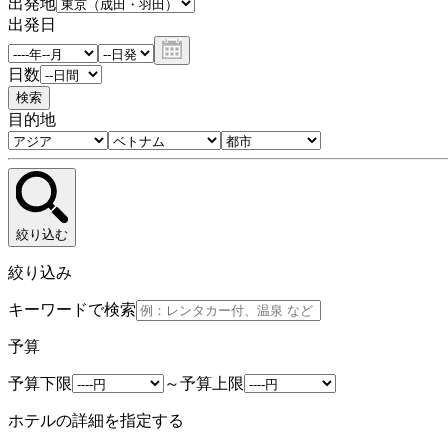
出発地
出発日
日数
検索
目的地
絞り込む
絞り込み
キーワードで検索
予算
予算下限
～
予算上限
ホテルの詳細を指定する