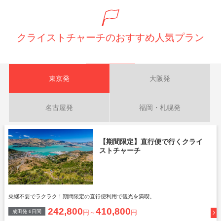
クライストチャーチのおすすめ人気プラン
東京発
大阪発
名古屋発
福岡・札幌発
【期間限定】直行便で行くクライ
ストチャーチ
乗継不要でラクラク！期間限定の直行便利用で観光を満喫。
242,800
410,800
成田
発
6
日間
円～
円