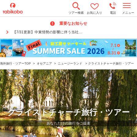
t
ツアー検索
お気に入り
電話
メニュー
o
g
重要なお知らせ
g
l
【7/31更新】中東情勢の影響に伴う当社…
e
n
a
v
i
g
a
海外旅行・ツアーTOP
>
オセアニア
>
ニュージーランド
>
クライストチャーチ旅行・ツアー
t
i
o
n
クライストチャーチ旅行・ツアー
あなただけの旅行をご提案