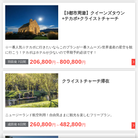
【3都市周遊】クイーンズタウン
+テカポ+クライストチャーチ
☆一番人気☆テカポに行きたいならこのプランが一番スムーズ♪世界遺産の星空を観
に行こう！テカポはホテルが少ないので早期予約必須です！
206,800
800,800
羽田
発
7
日間
円～
円
クライストチャーチ滞在
ニュージーランド航空利用！自由気ままに観光を楽しむフリープラン。
260,800
482,800
成田
発
6
日間
円～
円