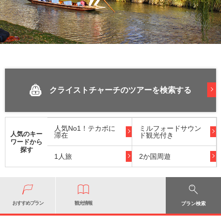
クライストチャーチのツアーを検索する
人気No1！テカポに
ミルフォードサウン
人気のキー
滞在
ド観光付き
ワードから
探す
1人旅
2か国周遊
おすすめプラン
観光情報
プラン検索