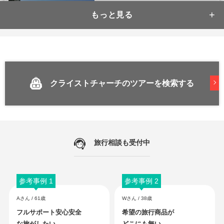
【満喫周遊】4都市を巡る旅
オークランド・クライストチャーチ・テカポ・クイーンズタウンを効率よく巡る王
道ツアーです。
クライストチャーチのツアーを検索する
332,800
683,800
成田
発
7
日間
円～
円
星空の町テカポとマウントクック
旅行相談も受付中
世界有数の星空保護区テカポ湖へ。美しい湖と南アルプスの絶景を楽しむ南島周遊
参考事例 1
参考事例 2
プラン。
359,800
551,800
Aさん / 61歳
Wさん / 38歳
成田
発
6
日間
円～
円
フルサポート安心安全
希望の旅行商品が
な旅がしたい。
どこにも無い。