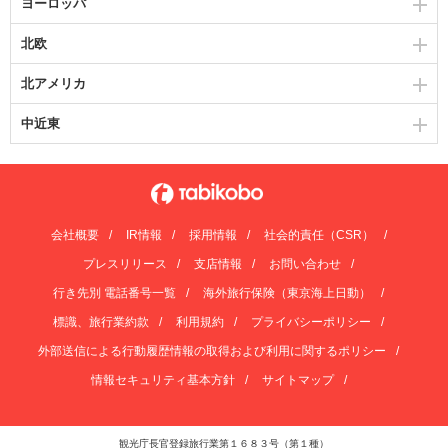
ヨーロッパ
北欧
北アメリカ
中近東
会社概要
IR情報
採用情報
社会的責任（CSR）
プレスリリース
支店情報
お問い合わせ
行き先別 電話番号一覧
海外旅行保険（東京海上日動）
標識、旅行業約款
利用規約
プライバシーポリシー
外部送信による行動履歴情報の取得および利用に関するポリシー
情報セキュリティ基本方針
サイトマップ
観光庁長官登録旅行業第１６８３号（第１種）