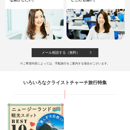
【贅沢満喫】5都市を巡る旅
マウントクックやテカポ湖など人気絶景スポットを効率よく巡る周遊プラン。
383,800
641,800
成田
発
8
日間
円～
円
メール相談する（無料）
【2都市周遊】クイーンズタウン
※ご希望内容によっては、手配旅行をご案内する場合がございます。
+クライストチャーチ
いろいろなクライストチャーチ旅行特集
女王に相応しい街『クイーンズタウン』とまるでイギリスのようなガーデンシティ
『クライストチャーチ』を楽しむプラン♪
191,800
701,800
羽田
発
6
日間
円～
円
【2カ国周遊】オーストラリア＆