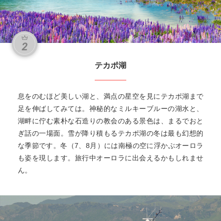
テカポ湖
息をのむほど美しい湖と、満点の星空を見にテカポ湖まで
足を伸ばしてみては。神秘的なミルキーブルーの湖水と、
湖畔に佇む素朴な石造りの教会のある景色は、まるでおと
ぎ話の一場面。雪が降り積もるテカポ湖の冬は最も幻想的
な季節です。冬（7、8月）には南極の空に浮かぶオーロラ
も姿を現します。旅行中オーロラに出会えるかもしれませ
ん。