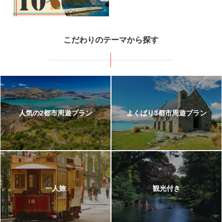
ニュージーランド
こだわりのテーマから探す
シドニーとニュージーランド南島の人気絶景を一度に楽しむ贅沢ツアー
257,800
647,800
羽田
発
8
日間
円～
円
【2カ国周遊】オーストラリア＆
ニュージーランド南島
人気の2都市周遊プラン
よくばり3都市周遊プラン
都会と大自然を満喫！シドニーとクイーンズタウンとクライストチャーチを巡る人
気コース。
203,800
665,800
羽田
発
7
日間
円～
円
一人旅
観光付き