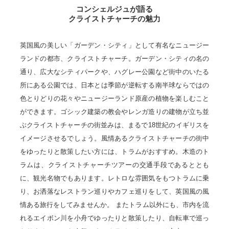
コンシェルジュが語る
クライストチャーチの魅力
英国風の美しい「ガーデン・シティ」として有名なニュージー
ランドの都市、クライストチャーチ。ガーデン・シティの名の
通り、広大なシティパークや、ハグレー公園など街中のいたる
所にある公園では、日本とは季節が逆転する南半球ならではの
色とりどりの花々やニュージーランド原産の植物を楽しむこと
ができます。ゴシック建築の教会やレンガ造りの建物が立ち並
ぶクライストチャーチの街並みは、まるで18世紀のイギリスを
イメージさせるでしょう。風情あるクライストチャーチの街中
をゆったりと散策したい方には、トラムがおすすめ。木造のト
ラムは、クライストチャーチツアーの交通手段であるととも
に、観光名物でもあります。レトロな雰囲気をもつトラムに乗
り、お洒落なレストラン巡りやカフェ巡りをして、英国風の風
情ある旅行をしてみませんか。 またトラム以外にも、市内を流
れるエイボン川を小舟でゆったりと散策したり、自転車で巡っ