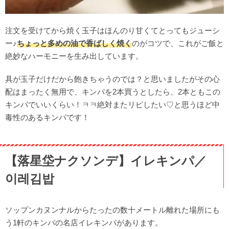
注文を受けてから焼く玉子はほんのり甘くてとってもジューシ
ー♪
ちょっと多めの油で香ばしく焼く
のがコツで、これがご飯と
絶妙なハーモニーを生み出しています。
具が玉子だけだから飽きちゃうのでは？と思いましたがその心
配はまったく無用で、キンパを2本買うとしたら、2本ともこの
キンパでいいくらい！ㅋㅋ絶対またリピしたい♡と思うほど中
毒性のあるキンパです！
【落星垈ナクソンデ】イレキンパ／
이레김밥
ソップンカヌンナルからたったの数十メートル離れた場所にも
う1軒のキンパの名店イレキンパがあります。