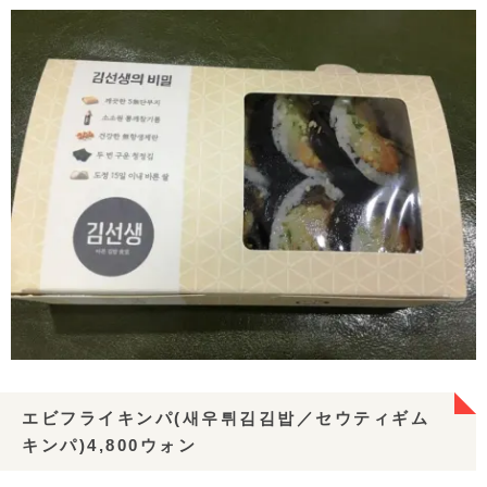
エビフライキンパ(새우튀김김밥／セウティギム
キンパ)4,800ウォン