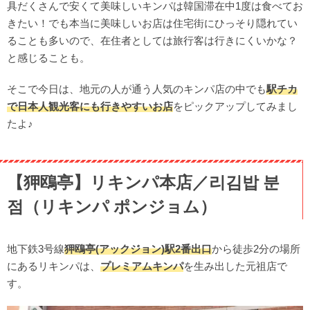
具だくさんで安くて美味しいキンパは韓国滞在中1度は食べてお
エビフライキンパ(새우튀김김밥／セウティギムキンパ)4,800
きたい！でも本当に美味しいお店は住宅街にひっそり隠れてい
ウォン
ることも多いので、在住者としては旅行客は行きにくいかな？
【落星垈ナクソンデ】ソップンカヌンナル／소풍가는날
と感じることも。
パプトドゥクキンパ／밥도둑김밥」3,500ウォン
そこで今日は、地元の人が通う人気のキンパ店の中でも
駅チカ
【落星垈ナクソンデ】イレキンパ／이레김밥
で日本人観光客にも行きやすいお店
をピックアップしてみまし
コチュジャンキンパ／고추장김밥」3,000ウォン
たよ♪
【鷺梁津】トマトキンパ鷺梁津店／토마토김밥 노량진점(ト
マトキンパ ノリャンジンジョム)
トマトキンパ(토마토김밥)3,500ウォン
【狎鴎亭】リキンパ本店／리김밥 분
점（リキンパ ポンジョム）
地下鉄3号線
狎鴎亭(アックジョン)駅2番出口
から徒歩2分の場所
にあるリキンパは、
プレミアムキンパ
を生み出した元祖店で
す。