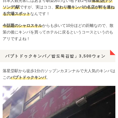
日本人観光客にはあまり馴染みのない地下鉄2号線
落星垈(ナク
ソンデ)駅
ですが、実はココ、
変わり種キンパの名店が軒を連ね
る穴場スポット
なんです！
今話題のシャロスキル
からも歩いて10分ほどの距離なので、散
策の後にキンパを買ってホテルに戻るというコースというのも
アリですよね！
パプトドゥクキンパ／밥도둑김밥」3,500ウォン
落星垈駅から徒歩1分のソップンカヌンナルで大人気のキンパは
この
パプトドゥクキンパ
。