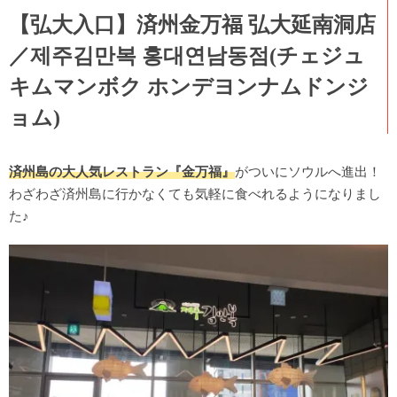
【弘大入口】済州金万福 弘大延南洞店
／제주김만복 홍대연남동점(チェジュ
キムマンボク ホンデヨンナムドンジ
ョム)
済州島の大人気レストラン『金万福』
がついにソウルへ進出！
わざわざ済州島に行かなくても気軽に食べれるようになりまし
た♪