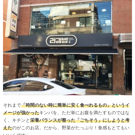
それまで
「時間のない時に簡単に安く食べれるもの」というイ
メージが強かった
キンパを、ただ単にお腹を満たすものではな
く、キチンと
栄養バランスが整った「ごちそう」にしようと考
えた
のがこのお店。だから、野菜がたっぷり！食感もとてもい