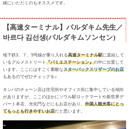
緒にいただくのもオススメです。
【高速ターミナル】パルダキム先生／
바르다 김선생(パルダキムソンセン)
地下鉄3、７、9号線が乗り入れる
高速ターミナル駅
に直結して
いるグルメストリート
『パミエステーション』
の中に位置して
います。ここにはすごく素敵な
スターバックスリザーブのお店
もあるのでぜひチェックを♪
キンパのチェーン店は住宅街やオフィス街に集中している傾向
がありますが、ここのほかにソウル駅ロッテマートや新世界デ
パート本店、光化門などにもお店があり、
外国人観光客にとっ
てもっとも行きやすいお店
だと思います。