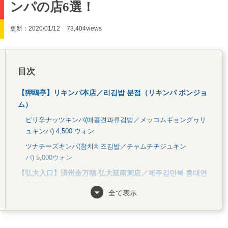
ンパの店6選！
更新：2020/01/12
73,404views
目次
【狎鴎亭】リキンパ本店／리김밥 분점（リキンパ ポンジョ
ム）
ピリ辛ナッツキンパ(매콤견과류김밥／メッコムギョングヮリ
ュキンパ) 4,500 ウォン
ツナチーズキンパ(참치치즈김밥／チャムチチジュキン
パ) 5,000ウォン
【弘大入口】済州金万福 弘大延南洞店／제주김만복 홍대연
남동점(チェジュキムマンボク ホンデヨンナムドンジョム)
全て表示
マンボギネキンパ(만복이네김밥)6,500ウォン
【高速ターミナル】パルダキム先生／바르다 김선생(パルダ
キムソンセン)