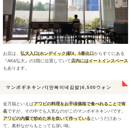
お店は、
弘大入口(ホンデイック)駅4、5番出口
からすぐにある
『AK&弘大』の1階に位置していて
店内にはイートインスペース
もあります。
マンボギネキンパ(만복이네김밥)6,500ウォン
金万福といえば
アワビの料理をお手頃価格で食べれることで有
名
ですが、その中でも人気なのがこのマンボギネキンパです。
アワビの内臓で炒めた米を炊いて作っている
というだけあっ
て、素朴ながらもとっても深い味。