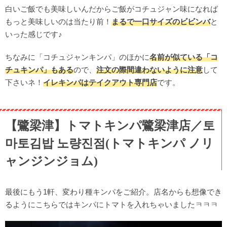
白いご飯でも美味しいんだからご飯がコチュジャン味になれば
もっと美味しいのは当たり前！
まるで一口サイズのビビンバ
と
いった感じです♪
ちなみに「コチュジャンキンパ」のほかに
名前が似ている「コ
チュキンパ」もある
ので、
注文の際間違わないように注意
して
下さいネ！
イレキンパはテイクアウト専門店
です。
【鷺梁津】トマトキンパ鷺梁津店／토
마토김밥 노량진점(トマトキンパ ノリ
ャンジンジョム)
最後にもう1軒、変わり種キンパをご紹介。店名からも想像でき
るようにこちらではキンパにトマトを入れちゃいましたㅋㅋㅋ