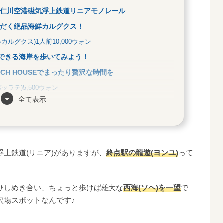
仁川空港磁気浮上鉄道リニアモノレール
だく絶品海鮮カルグクス！
ルグクス)1人前10,000ウォン
望できる海岸を歩いてみよう！
CH HOUSEでまったり贅沢な時間を
ラテ)5,500ウォン
全て表示
또（アポガット）&아메리카노(アメリカノ)6,800ウ
上鉄道(リニア)がありますが、
終点駅の龍遊(ヨンユ)
って
ひしめき合い、ちょっと歩けば雄大な
西海(ソヘ)を一望
で
穴場スポットなんです♪