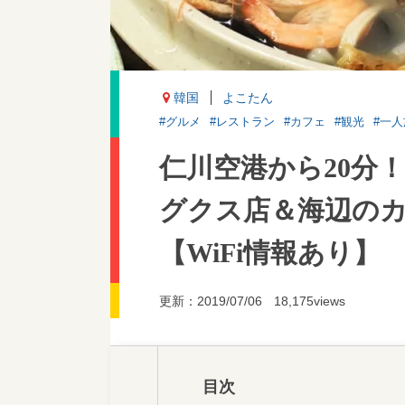
韓国
よこたん
#グルメ
#レストラン
#カフェ
#観光
#一人
仁川空港から20分
グクス店＆海辺の
【WiFi情報あり】
更新：2019/07/06
18,175views
目次