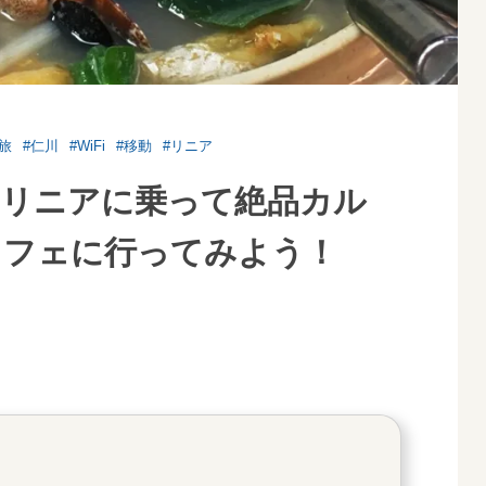
旅
#仁川
#WiFi
#移動
#リニア
！リニアに乗って絶品カル
カフェに行ってみよう！