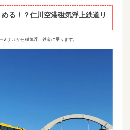
しめる！？仁川空港磁気浮上鉄道リ
ターミナルから磁気浮上鉄道に乗ります。