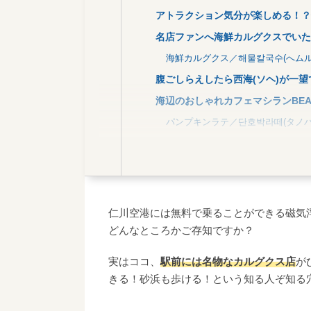
アトラクション気分が楽しめる！？
名店ファンへ海鮮カルグクスでいた
海鮮カルグクス／해물칼국수(へムルカ
腹ごしらえしたら西海(ソヘ)が一
海辺のおしゃれカフェマシランBEA
パンプキンラテ／단호박라떼(タノバッ
アフォガード＆アメリカーノ／아포가
ォン／4,000ウォン
仁川空港には無料で乗ることができる磁気浮
どんなところかご存知ですか？
実はココ、
駅前には名物なカルグクス店
が
きる！砂浜も歩ける！という知る人ぞ知る