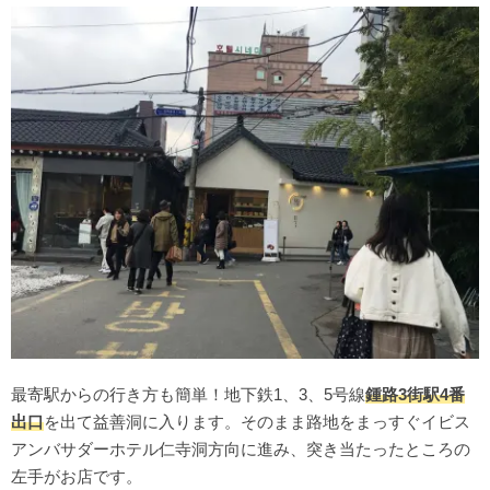
最寄駅からの行き方も簡単！地下鉄1、3、5号線
鍾路3街駅4番
出口
を出て益善洞に入ります。そのまま路地をまっすぐイビス
アンバサダーホテル仁寺洞方向に進み、突き当たったところの
左手がお店です。