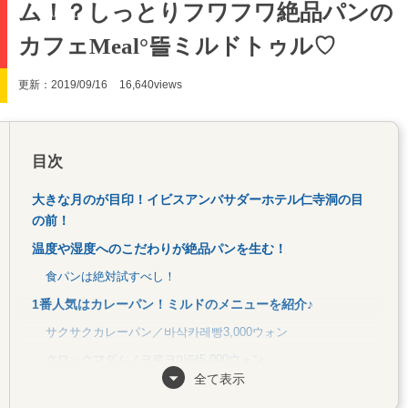
ム！？しっとりフワフワ絶品パンの
カフェMeal°뜰ミルドトゥル♡
更新：2019/09/16
16,640views
目次
大きな月のが目印！イビスアンバサダーホテル仁寺洞の目
の前！
温度や湿度へのこだわりが絶品パンを生む！
食パンは絶対試すべし！
1番人気はカレーパン！ミルドのメニューを紹介♪
サクサクカレーパン／바삭카레빵3,000ウォン
クロックマダム／크로크마담5,000ウォン
全て表示
食パンティラミスカフェ／식빵티라미스 카페 6,000ウォン