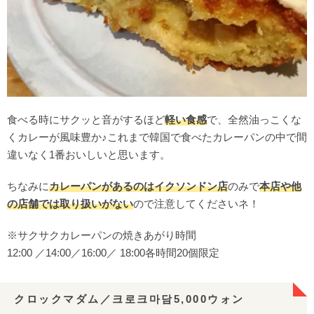
食べる時にサクッと音がするほど
軽い食感
で、全然油っこくな
くカレーが風味豊か♪これまで韓国で食べたカレーパンの中で間
違いなく1番おいしいと思います。
ちなみに
カレーパンがあるのはイクソンドン店
のみで
本店や他
の店舗では取り扱いがない
ので注意してくださいネ！
※サクサクカレーパンの焼きあがり時間
12:00 ／14:00／16:00／ 18:00各時間20個限定
クロックマダム／크로크마담5,000ウォン