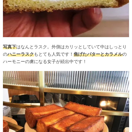
写真下
はなんとラスク。外側はカリッとしていて中はしっとり
の
ハニーラスク
もとても人気です！
焦げたバターとカラメル
の
ハーモニーの虜になる女子が続出中です！