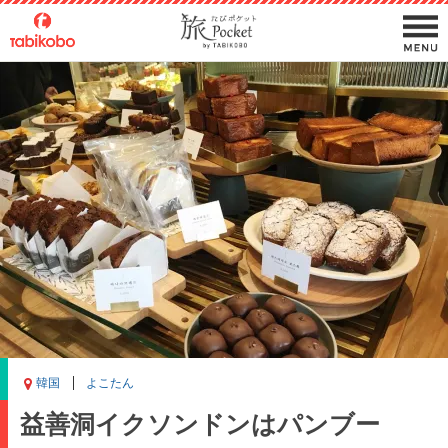
韓国
よこたん
益善洞イクソンドンはパンブー