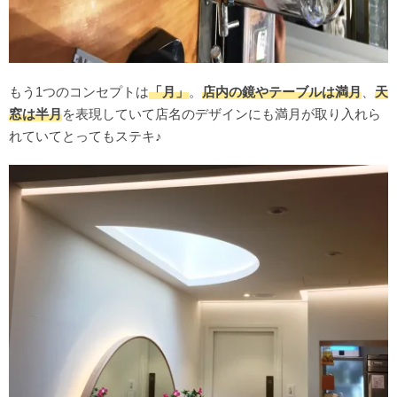
もう1つのコンセプトは
「月」
。
店内の鏡やテーブルは満月
、
天
窓は半月
を表現していて店名のデザインにも満月が取り入れら
れていてとってもステキ♪