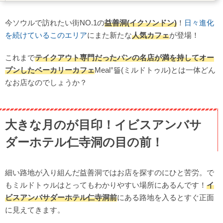
トマトレモネード／토마토 레몬에이드8,000ウォン
りんごバナナキューブ／사과바나나큐브3,000ウォン
今ソウルで訪れたい街NO.1の
益善洞(イクソンドン)
！
日々進化
新龍山(シンヨンサン)駅にも新店がオープン！Café Aalto
を続けているこのエリア
にまた新たな
人気カフェ
が登場！
by Meai°カフェアールトバイミルド
これまで
テイクアウト専門だったパンの名店が満を持してオー
プンしたベーカリーカフェ
Meal°뜰(ミルドトゥル)とは一体どん
なお店なのでしょうか？
大きな月のが目印！イビスアンバサ
ダーホテル仁寺洞の目の前！
細い路地が入り組んだ益善洞ではお店を探すのにひと苦労。で
もミルドトゥルはとってもわかりやすい場所にあるんです！
イ
ビスアンバサダーホテル仁寺洞前
にある路地を入るとすぐ正面
に見えてきます。