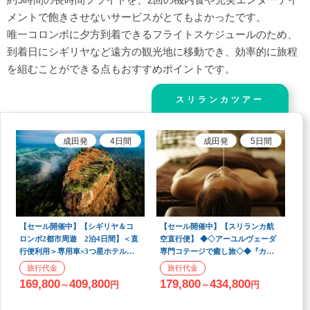
メントで飽きさせないサービスがとてもよかったです。
唯一コロンボに夕方到着できるフライトスケジュールのため、
到着日にシギリヤなど遠方の観光地に移動でき、効率的に旅程
を組むことができる点もおすすめポイントです。
スリランカツアー
成田
発
4
日間
成田
発
5
日間
【セール開催中】【シギリヤ＆コ
【セール開催中】【スリランカ航
ロンボ2都市周遊 2泊4日間】＜直
空直行便】 ◆◇アーユルヴェーダ
行便利用＞専用車×3つ星ホテル泊×
専門コテージで癒し旅◇◆『カル
食事5回付き！
ナカララ・アーユルヴェーダ・リ
ゾート』日本語スタッフ常駐で安
169,800
409,800
179,800
434,800
～
円
～
円
心！毎日180分の施術・全食事付
き！【デトックス3泊5日間】