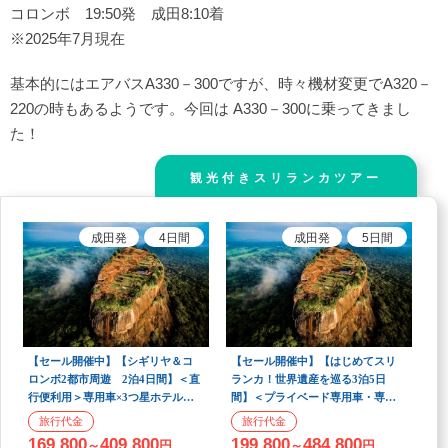
コロンボ 19:50発 成田8:10着
※2025年7月現在
基本的にはエアバスA330－300ですが、時々機材変更でA320－
220の時もあるようです。今回は A330－300に乗ってきまし
た！
観光付きスリランカツアー
成田
発
4
日間
成田
発
5
日間
【セール開催中】【シギリヤ＆コ
【セール開催中】【はじめてスリ
ロンボ2都市周遊 2泊4日間】＜直
ランカ！世界遺産を巡る3泊5日
行便利用＞専用車×3つ星ホテル泊×
間】＜プライベード専用車・専属
食事5回付き！
ガイド同行・直行便利用プラン＞3
つの世界遺産巡り×4つ星ホテル宿
169,800
409,800
199,800
484,800
～
円
～
円