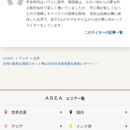
学生時代はハワイに留学。帰国後は、小さい頃からの夢を叶
え航空会社で楽しく働いていましたが、 手に職が欲しくなっ
たので退職しネイリストの資格を取得。 現在は結婚を機に移
住した台湾で、息子2人のママをやりながら次の夢に向かって
ライターをしています。
このライターの記事一覧
HOME
アジア
台湾
台湾の最新お洒落スポット華山1914文化創意園を徹底レポート！！
AREA
エリア一覧
世界共通
国内
アジア
インド洋