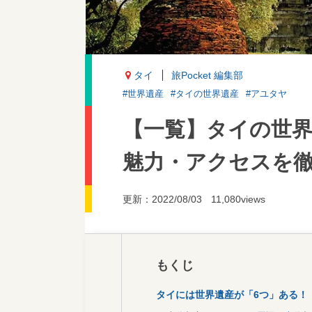
タイ
旅Pocket 編集部
#世界遺産
#タイの世界遺産
#アユタヤ
【一覧】タイの世
魅力・アクセスを
更新：2022/08/03
11,080views
もくじ
タイには世界遺産が「6つ」ある！