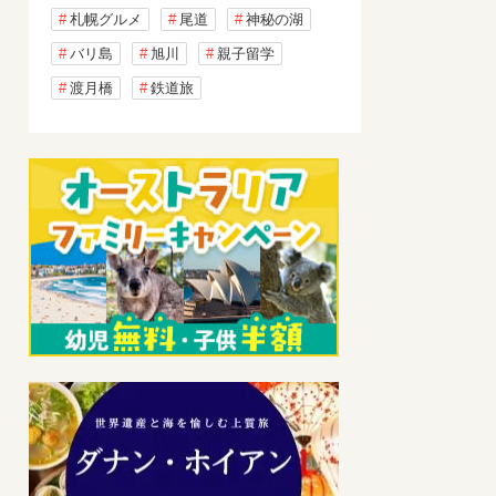
札幌グルメ
尾道
神秘の湖
バリ島
旭川
親子留学
渡月橋
鉄道旅