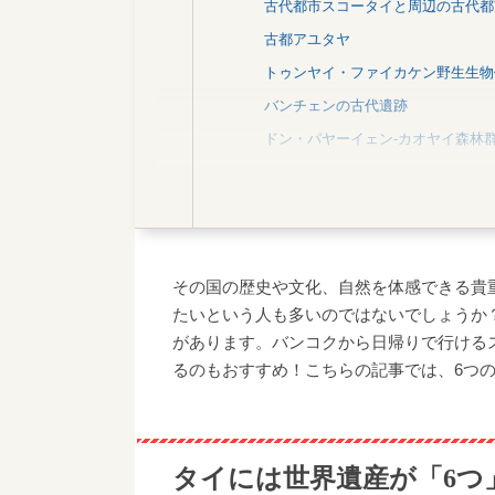
古代都市スコータイと周辺の古代都
古都アユタヤ
トゥンヤイ・ファイカケン野生生物
バンチェンの古代遺跡
ドン・パヤーイェン-カオヤイ森林
ケーンクラチャン国立公園
【番外編】タイの2つの無形文化遺
【無形文化遺産】タイ古式マッサー
【無形文化遺産】タイ仮面劇「コー
その国の歴史や文化、自然を体感できる貴
【行事】ソンクラーン
たいという人も多いのではないでしょうか
【行事】チェンマイ・イーペン祭り
があります。バンコクから日帰りで行ける
るのもおすすめ！こちらの記事では、6つ
タイには世界遺産が「6つ